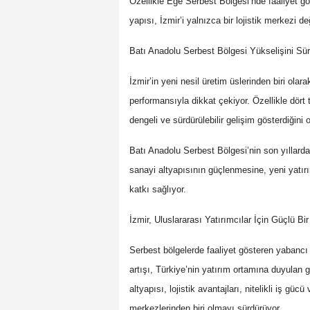
Özellikle Ege Serbest Bölgesi’nde faaliyet gö
yapısı, İzmir’i yalnızca bir lojistik merkezi 
Batı Anadolu Serbest Bölgesi Yükselişini Sü
İzmir’in yeni nesil üretim üslerinden biri ola
performansıyla dikkat çekiyor. Özellikle dö
dengeli ve sürdürülebilir gelişim gösterdiğini 
Batı Anadolu Serbest Bölgesi’nin son yıllarda
sanayi altyapısının güçlenmesine, yeni yatır
katkı sağlıyor.
İzmir, Uluslararası Yatırımcılar İçin Güçlü Bi
Serbest bölgelerde faaliyet gösteren yabancı s
artışı, Türkiye’nin yatırım ortamına duyulan g
altyapısı, lojistik avantajları, nitelikli iş gü
merkezlerinden biri olmayı sürdürüyor.