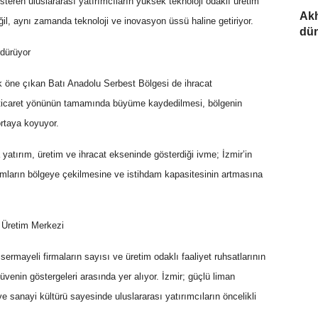
steren uluslararası yatırımcıların yüksek teknoloji odaklı üretim
Akh
değil, aynı zamanda teknoloji ve inovasyon üssü haline getiriyor.
dün
rdürüyor
rak öne çıkan Batı Anadolu Serbest Bölgesi de ihracat
rt ticaret yönünün tamamında büyüme kaydedilmesi, bölgenin
ortaya koyuyor.
 yatırım, üretim ve ihracat ekseninde gösterdiği ivme; İzmir’in
ımların bölgeye çekilmesine ve istihdam kapasitesinin artmasına
r Üretim Merkezi
ermayeli firmaların sayısı ve üretim odaklı faaliyet ruhsatlarının
üvenin göstergeleri arasında yer alıyor. İzmir; güçlü liman
cü ve sanayi kültürü sayesinde uluslararası yatırımcıların öncelikli