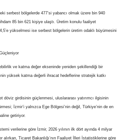
ndeki serbest bölgelerde 477’si yabancı olmak üzere bin 940
stihdam 85 bin 621 kişiye ulaştı. Üretim konulu faaliyet
44,5’e yükselmesi ise serbest bölgelerin üretim odaklı büyümesini
 Güçleniyor
lebilirlik ve katma değer ekseninde yeniden şekillendiği bir
nin yüksek katma değerli ihracat hedeflerine stratejik katkı
t döviz girdisinin güçlenmesi, uluslararası yatırımcı ilgisinin
esi; İzmir’i yalnızca Ege Bölgesi’nin değil, Türkiye’nin de en
line getiriyor.
istemi verilerine göre İzmir, 2026 yılının ilk dört ayında 4 milyar
 alırkan, Ticaret Bakanlığı’nın Faaliyet İlleri İstatistiklerine göre