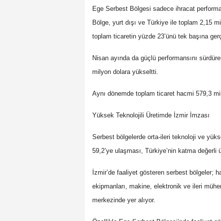
Ege Serbest Bölgesi sadece ihracat performan
Bölge, yurt dışı ve Türkiye ile toplam 2,15 mi
toplam ticaretin yüzde 23’ünü tek başına gerç
Nisan ayında da güçlü performansını sürdüren
milyon dolara yükseltti.
Aynı dönemde toplam ticaret hacmi 579,3 mil
Yüksek Teknolojili Üretimde İzmir İmzası
Serbest bölgelerde orta-ileri teknoloji ve yük
59,2’ye ulaşması, Türkiye’nin katma değerli ü
İzmir’de faaliyet gösteren serbest bölgeler; h
ekipmanları, makine, elektronik ve ileri mühe
merkezinde yer alıyor.