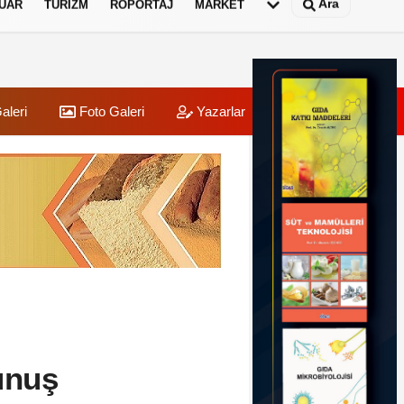
Ara
UAR
TURIZM
RÖPORTAJ
MARKET
aleri
Foto Galeri
Yazarlar
Üye Paneli
unuş