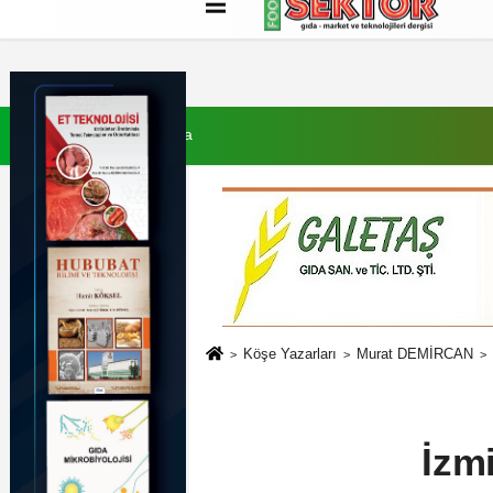
Künye
İletişim
Çerez Politikası
G
7 Ağustos 2026, Cuma
Köşe Yazarları
Murat DEMİRCAN
İzm