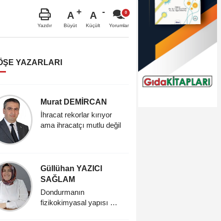
A
A
Büyüt
Küçült
Yazdır
Yorumlar
ÖŞE YAZARLARI
Murat DEMİRCAN
Nursen
ÇELİKT
İhracat rekorlar kırıyor
ama ihracatçı mutlu değil
Sürdürüleb
Vegan d
Güllühan YAZICI
Hatice
SAĞLAM
Dondurma:
keyfin s
Dondurmanın
fizikokimyasal yapısı ve
tarihsel gelişimi