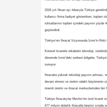
2026 yılı Nisan ayı itibarıyla Türkiye geneli
kullanıcı firma faaliyet gösterirken, toplam i
ruhsatlarının toplam içindeki payının yüzde 
güçlendirdi.
Türkiye’nin İhracat Vizyonunda İzmir’in Rolü
Küresel ticarette rekabetin teknoloji, sürdürü
dönemde İzmir’deki serbest bölgeler, Türkiye’
sunuyor.
İhracatta yüksek teknoloji payının artması, ne
devam etmesi ve üretim odaklı büyümenin sürm
önemli üretim ve ihracat merkezlerinden biri ha
Türkiye İhracatçılar Meclisi’nin özel ticaret s
677 milyon dolarlık ihracatla beşinci sırada yer