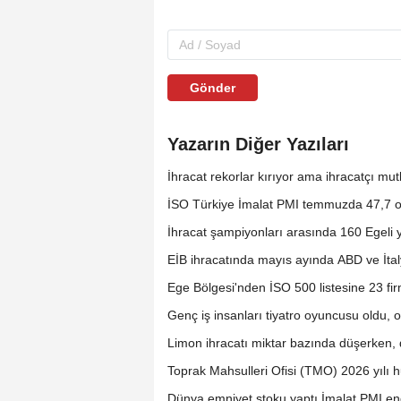
Gönder
Yazarın Diğer Yazıları
İhracat rekorlar kırıyor ama ihracatçı mu
İSO Türkiye İmalat PMI temmuzda 47,7 o
İhracat şampiyonları arasında 160 Egeli
EİB ihracatında mayıs ayında ABD ve İtal
Ege Bölgesi'nden İSO 500 listesine 23 fir
Genç iş insanları tiyatro oyuncusu oldu, 
Limon ihracatı miktar bazında düşerken, dö
Toprak Mahsulleri Ofisi (TMO) 2026 yılı h
Dünya emniyet stoku yaptı İmalat PMI end