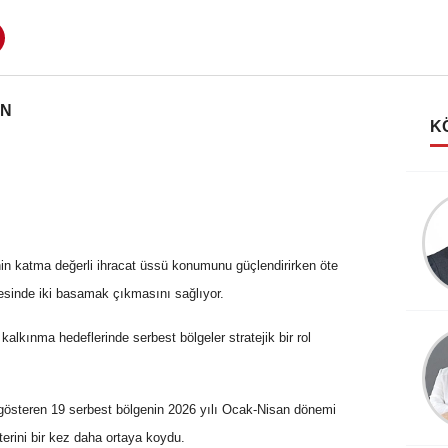
AN
K
Emin Yapar
Duygular ve yüzler
’nin katma değerli ihracat üssü konumunu güçlendirirken öte
stesinde iki basamak çıkmasını sağlıyor.
 kalkınma hedeflerinde serbest bölgeler stratejik bir rol
Mehmet GURBET
Gıda Sektöründe Etiket
Uygulamaları- 3
 gösteren 19 serbest bölgenin 2026 yılı Ocak-Nisan dönemi
kterini bir kez daha ortaya koydu.