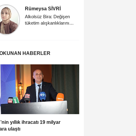
Rümeysa SİVRİ
Merve A
Alkolsüz Bira: Değişen
Biyoaktif 
tüketim alışkanlıklarının
taşıyıcısı
yeni yüzü
dondurma 
Fonksiyo
Dondurma
 OKUNAN HABERLER
’nin yıllık ihracatı 19 milyar
ara ulaştı