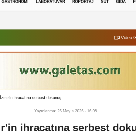
GASTRONOMI
LABORATUVAR
RÖPORTAJ
SÜT
GIDA
F
izlilik İlkeleri
Video G
İzmir'in ihracatına serbest dokunuş
Yayınlanma: 25 Mayıs 2026 - 16:08
ir'in ihracatına serbest dok