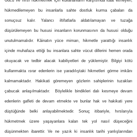
Gücü ve hırsı hükmetmek için kullananların karşısında itaat etmeyen,
hükmedilemeyen bu insanlarla sahte dostluk kurma çabaları da
sonuçsuz kalır. Yalancı iltifatlarla aldatılamayan ve tuzağa
düşürülemeyen bu hususi insanların korunmasının da hususi olduğu
unutulmamalıdır. Kâinatın yüce mimarı, hikmetle yarattığı insanlık
içinde muhafaza ettiği bu insanlara sahte vücut dillerini hemen orada
okuyacak ve tedbir alacak kabiliyetleri de yüklemiştir. Bilgiyi kötü
kullanmakta ısrar edenlerin ise yaradılıştaki hikmetleri görme imkânı
kalmamaktadır. Hakikati göremeyen gözlerin sahiplerinin tuzakları
çabucak anlaşılmaktadır.
Böylelikle bindikleri dalı kesmeye devam
edenlerin gafleti de devam etmekte ve bunlar hak ve hakikati yere
düştüğünde belki anlayabilmektedir. Sonuç itibariyle, hırslarıyla
hükmetmek üzere yaşayanlara kalan tek yol nasıl düşeceğini
düşünmekten ibarettir. Ve ne yazık ki insanlık tarihi yanlışlarından