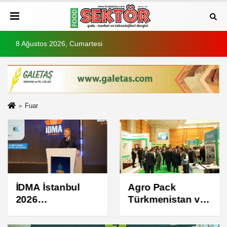
8 Ağustos 2026, Cumartesi
Fuar
İDMA İstanbul
Agro Pack
2026
Türkmenistan ve
ziyaretçilerine
Food
kapılarını açtı
Türkmenistan