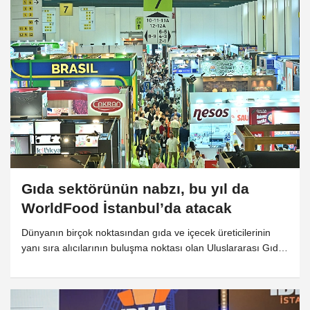
2026 Kapılarını
Açtı!
Gıda sektörünün nabzı, bu yıl da
WorldFood İstanbul’da atacak
Dünyanın birçok noktasından gıda ve içecek üreticilerinin
yanı sıra alıcılarının buluşma noktası olan Uluslararası Gıda
Ürünleri ve Teknolojileri Fuarı – WorldFood İstanbul, yeni
tarihi 15–18 Aralık 2026’da 34’üncü kez kapılarını açacak.