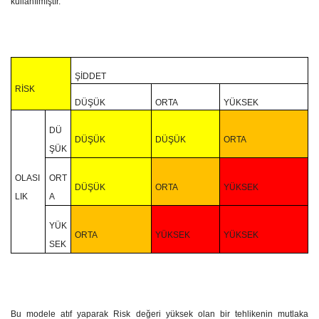
kullanılmıştır.
ŞİDDET
RİSK
DÜŞÜK
ORTA
YÜKSEK
DÜ
DÜŞÜK
DÜŞÜK
ORTA
ŞÜK
OLASI
ORT
DÜŞÜK
ORTA
YÜKSEK
LIK
A
YÜK
ORTA
YÜKSEK
YÜKSEK
SEK
Bu modele atıf yaparak Risk değeri yüksek olan bir tehlikenin mutlaka