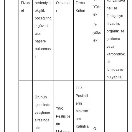
konvansiyo
Fiziks
nedeniyle
Olmamal
Firma
Yüks
nel ise
el
ekşilik
ı
Kriteri
ek
fümigasyo
böceği/inc
n yapılır,
R:
ir güvesi
organik ise
yüks
gibi
şoklama
ek
haşere
veya
bulunmas
karbondiok
ı
sit
fümigasyo
nu yapılır.
TGK
Pestisitl
Ürünün
erin
içerisinde
TGK
Maksim
yetiştirme
Pestisitle
um
sırasında
rin
Kalıntıla
izin
O:
Maksimu