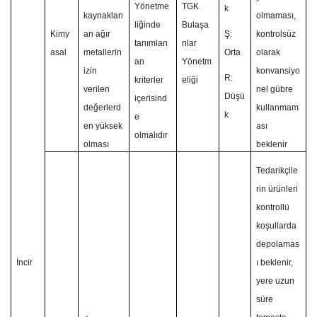
Yönetme
TGK
k
kaynaklan
olmaması,
liğinde
Bulaşa
Kimy
an ağır
Ş:
kontrolsüz
tanımlan
nlar
asal
metallerin
Orta
olarak
an
Yönetm
izin
konvansiyo
R:
kriterler
eliği
verilen
nel gübre
Düşü
içerisind
değerlerd
kullanmam
k
e
en yüksek
ası
olmalıdır
olması
beklenir
Tedarikçile
rin ürünleri
kontrollü
koşullarda
depolamas
İncir
ı beklenir,
yere uzun
süre