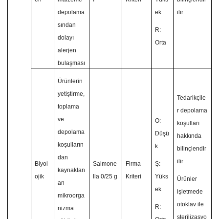
depolama
ek
ilir
sından
R:
dolayı
Orta
alerjen
bulaşması
Ürünlerin
yetiştirme,
Tedarikçile
toplama
r depolama
ve
O:
koşulları
depolama
Düşü
hakkında
koşulların
k
bilinçlendir
dan
ilir
Biyol
Salmone
Firma
Ş:
kaynaklan
ojik
lla 0/25 g
Kriteri
Yüks
Ürünler
an
ek
işletmede
mikroorga
otoklav ile
R:
nizma
sterilizasyo