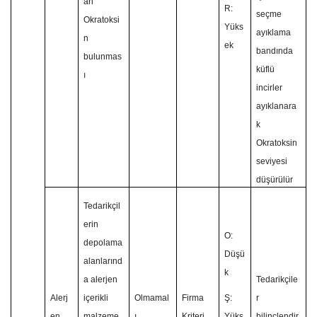
an
R:
seçme
Okratoksi
Yüks
ayıklama
n
ek
bandında
bulunmas
küflü
ı
incirler
ayıklanara
k
Okratoksin
seviyesi
düşürülür
Tedarikçil
erin
O:
depolama
Düşü
alanlarınd
k
a alerjen
Tedarikçile
Alerj
içerikli
Olmamal
Firma
Ş:
r
en
malzeme
ı
Kriteri
Yüks
bilinçlendir