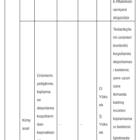
k Aflatoksin
seviyesi
düşürülür
Tedarikçile
rin ürünleri
kontrollü
koşullarda
depolamas
ı beklenir,
Ürünlerin
yere uzun
yetiştirme,
süre
O:
toplama
temasta
Yüks
ve
kalmış
ek
depolama
incirleri
koşulların
Ş:
toplamama
Kimy
dan
-
-
Yüks
sı beklenir.
asal
kaynaklan
ek
İşletmede