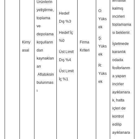
temasta
Ürünlerin
kalmış
yetiştirme,
O:
Hedef
incirleri
toplama
Yüks
Dış %3
toplamama
ve
ek
Hedef İç
sı beklenir.
depolama
Ş:
%0
Kimy
koşulların
Firma
İşletmede
Yüks
asal
dan
Kriteri
Üst Limit
karanlık
ek
kaynaklan
Dış %4
odada
R:
an
fosforlanm
Üst Limit
Yüks
Aflatoksin
a yapan
İç %1
ek
bulunmas
incirler
ı
ayıklanara
k, hatta
içleri de
kontrol
edilip
ayıklanara