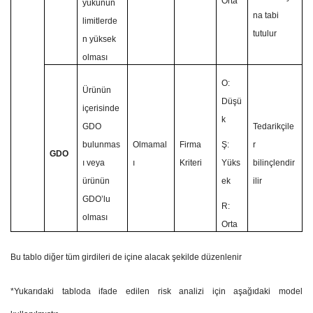
Orta
yükünün
na tabi
limitlerde
tutulur
n yüksek
olması
O:
Ürünün
Düşü
içerisinde
k
GDO
Tedarikçile
bulunmas
Olmamal
Firma
Ş:
r
GDO
ı veya
ı
Kriteri
Yüks
bilinçlendir
ürünün
ek
ilir
GDO’lu
R:
olması
Orta
Bu tablo diğer tüm girdileri de içine alacak şekilde düzenlenir
*Yukarıdaki tabloda ifade edilen risk analizi için aşağıdaki model