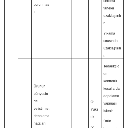
serbest
bulunmas
taneler
ı
uzaklaştırılı
r.
Yıkama
sırasında
uzaklaştırılı
r.
Tedarikçid
en
kontrollü
Ürünün
koşullarda
bünyesin
depolama
de
O:
yapması
yetiştirme,
Yüks
istenir.
depolama
ek
Ürün
hataları
Ş: