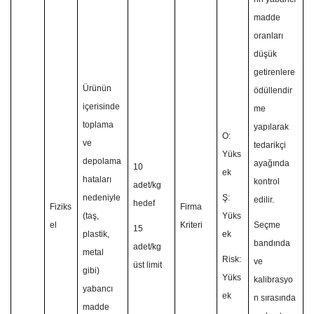
madde
oranları
düşük
getirenlere
Ürünün
ödüllendir
içerisinde
me
toplama
yapılarak
O:
ve
tedarikçi
Yüks
depolama
ayağında
10
ek
hataları
kontrol
adet/kg
nedeniyle
Ş:
edilir.
hedef
Fiziks
Firma
(taş,
Yüks
el
Kriteri
Seçme
15
plastik,
ek
bandında
adet/kg
metal
Risk:
ve
üst limit
gibi)
Yüks
kalibrasyo
yabancı
ek
n sırasında
madde