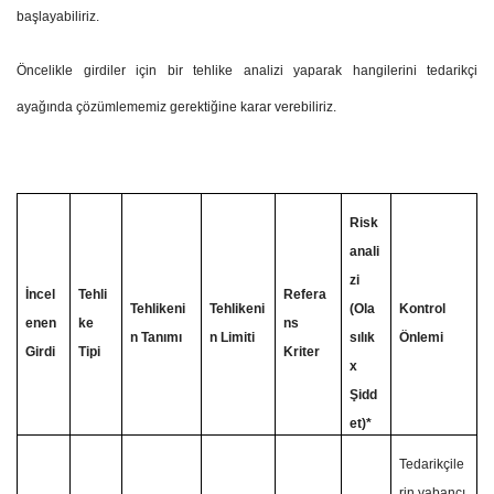
başlayabiliriz.
Öncelikle girdiler için bir tehlike analizi yaparak hangilerini tedarikçi
ayağında çözümlememiz gerektiğine karar verebiliriz.
Risk
anali
zi
İncel
Tehli
Refera
Tehlikeni
Tehlikeni
(Ola
Kontrol
enen
ke
ns
n Tanımı
n Limiti
sılık
Önlemi
Girdi
Tipi
Kriter
x
Şidd
et)*
Tedarikçile
rin yabancı