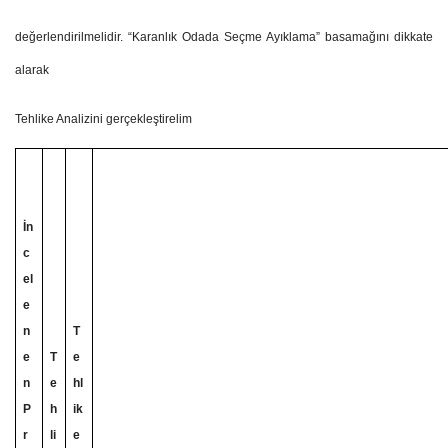
değerlendirilmelidir. “Karanlık Odada Seçme Ayıklama” basamağını dikkate
alarak
Tehlike Analizini gerçekleştirelim
İn
c
el
e
n
T
e
T
e
n
e
hl
P
h
ik
r
li
e