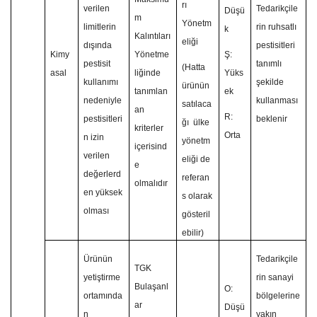
rı
verilen
Tedarikçile
Düşü
m
Yönetm
limitlerin
rin ruhsatlı
k
Kalıntıları
eliği
dışında
pestisitleri
Kimy
Yönetme
Ş:
pestisit
tanımlı
(Hatta
asal
liğinde
Yüks
kullanımı
şekilde
ürünün
tanımlan
ek
nedeniyle
kullanması
satılaca
an
R:
pestisitleri
beklenir
ğı
ülke
kriterler
Orta
n izin
yönetm
içerisind
verilen
eliği de
e
değerlerd
referan
olmalıdır
en yüksek
s olarak
olması
gösteril
ebilir)
Ürünün
Tedarikçile
TGK
yetiştirme
rin sanayi
Bulaşanl
O:
ortamında
bölgelerine
ar
Düşü
n
yakın