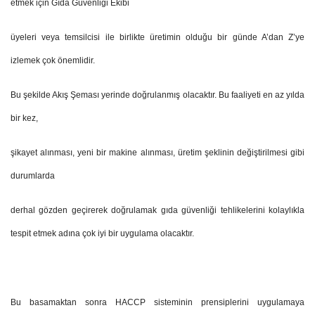
etmek için Gıda Güvenliği Ekibi
üyeleri veya temsilcisi ile birlikte üretimin olduğu bir günde A’dan Z’ye
izlemek çok önemlidir.
Bu şekilde Akış Şeması yerinde doğrulanmış olacaktır. Bu faaliyeti en az yılda
bir kez,
şikayet alınması, yeni bir makine alınması, üretim şeklinin değiştirilmesi gibi
durumlarda
derhal gözden geçirerek doğrulamak gıda güvenliği tehlikelerini kolaylıkla
tespit etmek adına çok iyi bir uygulama olacaktır.
Bu basamaktan sonra HACCP sisteminin prensiplerini uygulamaya