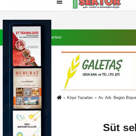
Künye
İletişim
Çerez Politikası
G
8 Ağustos 2026, Cumartesi
Köşe Yazarları
Av. Arb. Begün Büşr
Süt se