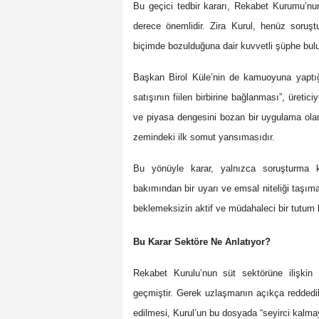
Bu geçici tedbir kararı, Rekabet Kurumu’
derece önemlidir. Zira Kurul, henüz soruş
biçimde bozulduğuna dair kuvvetli şüphe bu
Başkan Birol Küle’nin de kamuoyuna yaptığı
satışının fiilen birbirine bağlanması”, üretic
ve piyasa dengesini bozan bir uygulama olara
zemindeki ilk somut yansımasıdır.
Bu yönüyle karar, yalnızca soruşturma 
bakımından bir uyarı ve emsal niteliği taşıma
beklemeksizin aktif ve müdahaleci bir tutum 
Bu Karar Sektöre Ne Anlatıyor?
Rekabet Kurulu’nun süt sektörüne ilişkin 
geçmiştir. Gerek uzlaşmanın açıkça reddedil
edilmesi, Kurul’un bu dosyada “seyirci kalma