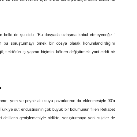
mle belki de şu oldu: “Bu dosyada uzlaşma kabul etmeyeceğiz.”
 bu soruşturmayı örnek bir dosya olarak konumlandırdığını
; sektörün iş yapma biçimini kökten değiştirmek yani ciddi bir
a
nın, yem ve peynir altı suyu pazarlarının da eklenmesiyle 90’a
Türkiye süt endüstrisinin çok büyük bir bölümünün fiilen Rekabet
delillerin genişlemesiyle birlikte, soruşturmaya yeni sujeler de