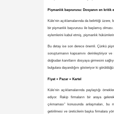
Pişmanlık başvurusu: Dosyanın en kritik e
Küle’nin açıklamalarında da belirttiği üzere,
bir pişmanlık başvurusu ile başlamış olması.
eylemlerini kabul etmiş, pişmanlık hükümleri
Bu detay ise son derece önemli. Çünkü pişma
soruşturmanın kapsamını derinleştiriyor ve i
doğrudan kanıtların dosyaya girmesini sağlı
bulgulara dayandığını gösteriyor ki görüldü
Fiyat + Pazar = Kartel
Küle’nin açıklamalarında paylaştığı örnekler
ediyor. Rakip firmaların bir araya gelere
çıkmaması” konusunda anlaşmaları, bu mu
getirilmesi ve üreticilerin başka firmalara y