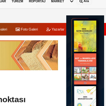
Ara
UAR
TURIZM
RÖPORTAJ
MARKET
aleri
Foto Galeri
Yazarlar
Üye Paneli
noktası