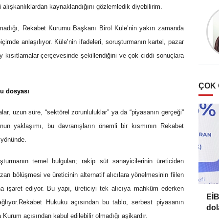
i alışkanlıklardan kaynaklandığını gözlemledik diyebilirim.
Esat Bülbül
Zeytin’de ‘halkalı leke’
olmadığı, Rekabet Kurumu Başkanı Birol Küle’nin yakın zamanda
hastalığı
mde anlaşılıyor. Küle’nin ifadeleri, soruşturmanın kartel, pazar
ey kısıtlamalar çerçevesinde şekillendiğini ve çok ciddi sonuçlara
ÇOK
ku dosyası
r, uzun süre, “sektörel zorunluluklar” ya da “piyasanın gerçeği”
un yaklaşımı, bu davranışların önemli bir kısmının Rekabet
ı yönünde.
turmanın temel bulguları; rakip süt sanayicilerinin üreticiden
azarı bölüşmesi ve üreticinin alternatif alıcılara yönelmesinin fiilen
ına işaret ediyor. Bu yapı, üreticiyi tek alıcıya mahkûm ederken
EİB
ğlıyor.Rekabet Hukuku açısından bu tablo, serbest piyasanın
dol
 Kurum açısından kabul edilebilir olmadığı aşikardır.