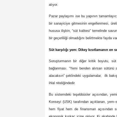
alıyor.
Pazar paylaşımı ise bu yapının tamamlayıcı
bir sanayiciye gitmesinin engellenmesi, ür
hususa ilişkin, “süt kalitesi” temelinde sa
bir geçerliliği olmadığını belirtmekte fayda var
Süt karşılığı yem: Dikey kısıtlamanın en se
Soruşturmanın bir diğer kritik boyutu, s
bağlanması. “Yemi benden alırsan sütünü 
alacaksın” şeklindeki uygulamalar, ilk bakı
ihlal niteliğindedir.
Bu sistemdeki teşebbüsler açısından, yemi
Konseyi (USK) tarafından açıklanan, yem–sü
hem fiyat hem de finansman açısından sıkı
ekonomik kıskaç içine giriyor. Ki akabinde