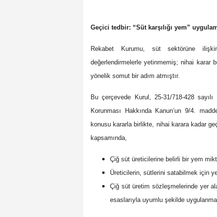
Geçici tedbir: “Süt karşılığı yem” uygul
Rekabet Kurumu, süt sektörüne ilişki
değerlendirmelerle yetinmemiş; nihai karar be
yönelik somut bir adım atmıştır.
Bu çerçevede Kurul, 25-31/718-428 sayılı 
Korunması Hakkında Kanun’un 9/4. maddesi
konusu kararla birlikte, nihai karara kadar g
kapsamında,
Çiğ süt üreticilerine belirli bir yem 
Üreticilerin, sütlerini satabilmek için
Çiğ süt üretim sözleşmelerinde yer ala
esaslarıyla uyumlu şekilde uygulanmas