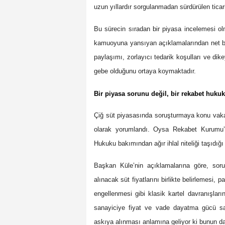
uzun yıllardır sorgulanmadan sürdürülen ticar
Bu sürecin sıradan bir piyasa incelemesi 
kamuoyuna yansıyan açıklamalarından net biçi
paylaşımı, zorlayıcı tedarik koşulları ve dik
gebe olduğunu ortaya koymaktadır.
Bir piyasa sorunu değil, bir rekabet huku
Çiğ süt piyasasında soruşturmaya konu vakala
olarak yorumlandı. Oysa Rekabet Kurumu’n
Hukuku bakımından ağır ihlal niteliği taşıdığ
Başkan Küle’nin açıklamalarına göre, soruş
alınacak süt fiyatlarını birlikte belirlemesi, p
engellenmesi gibi klasik kartel davranışlar
sanayiciye fiyat ve vade dayatma gücü sa
askıya alınması anlamına geliyor ki bunun da