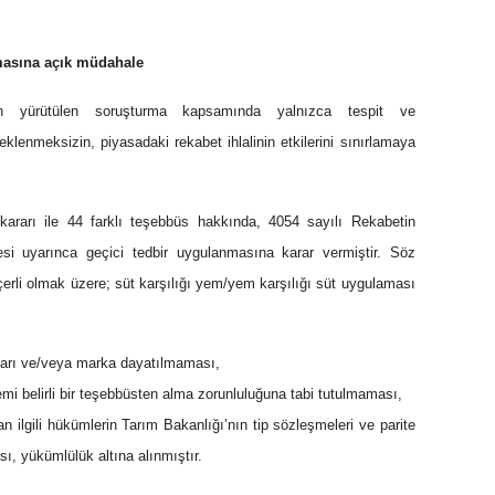
amasına açık müdahale
n yürütülen soruşturma kapsamında yalnızca tespit ve
klenmeksizin, piyasadaki rekabet ihlalinin etkilerini sınırlamaya
kararı ile 44 farklı teşebbüs hakkında, 4054 sayılı Rekabetin
 uyarınca geçici tedbir uygulanmasına karar vermiştir. Söz
eçerli olmak üzere; süt karşılığı yem/yem karşılığı süt uygulaması
miktarı ve/veya marka dayatılmaması,
 yemi belirli bir teşebbüsten alma zorunluluğuna tabi tutulmaması,
n ilgili hükümlerin Tarım Bakanlığı’nın tip sözleşmeleri ve parite
ı, yükümlülük altına alınmıştır.