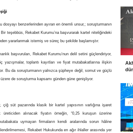
şiği
 bu dosyayı benzerlerinden ayıran en önemli unsur,; soruşturmanın
 Bir teşebbüs, Rekabet Kurumu’na başvurarak kartel niteliğindeki
nden yararlanmak istemiş ve süreç bu şekilde başlamıştır.
nlık başvuruları, Rekabet Kurumu’nun delil setini güçlendiriyor,
ç yazışmalar, toplantı kayıtları ve fiyat mutabakatlarına ilişkin
Akh
dün
yor. Bu da soruşturmanın yalnızca şüpheye değil, somut ve güçlü
ğü üzere de soruşturma kapsamı günden güne genişliyor.
, çiğ süt pazarında klasik bir kartel yapısının varlığına işaret
k üreticiden alınacak fiyatın örneğin, “0,25 kuruşun üzerine
tabakata uymayan firmaların kendi aralarında sorun hâline
önlendirilmemesi, Rekabet Hukukunda en ağır ihlaller arasında yer