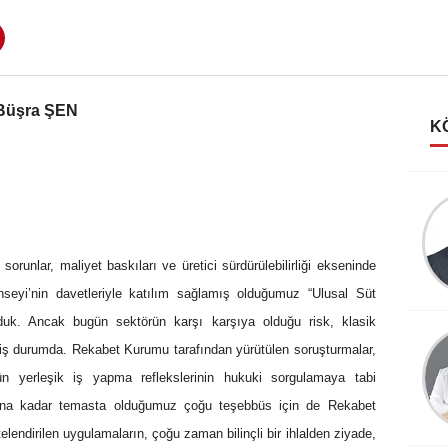
 Büşra ŞEN
K
Emin Yapar
Duygular ve yüzler
sorunlar, maliyet baskıları ve üretici sürdürülebilirliği ekseninde
nseyi’nin davetleriyle katılım sağlamış olduğumuz “Ulusal Süt
uk. Ancak bugün sektörün karşı karşıya olduğu risk, klasik
Mehmet GURBET
ş durumda. Rekabet Kurumu tarafından yürütülen soruşturmalar,
Gıda Sektöründe Etiket
rün yerleşik iş yapma reflekslerinin hukuki sorgulamaya tabi
Uygulamaları- 3
mana kadar temasta olduğumuz çoğu teşebbüs için de Rekabet
lendirilen uygulamaların, çoğu zaman bilinçli bir ihlalden ziyade,