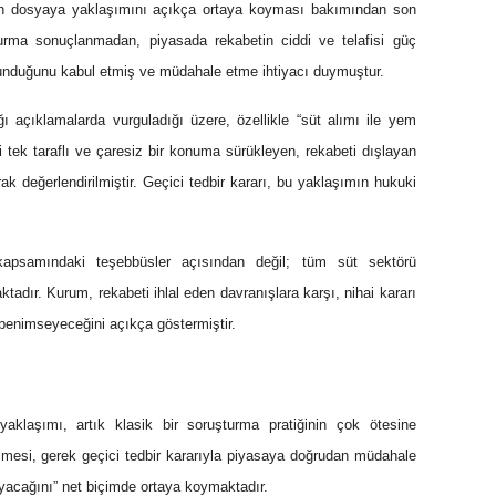
nun dosyaya yaklaşımını açıkça ortaya koyması bakımından son
turma sonuçlanmadan, piyasada rekabetin ciddi ve telafisi güç
lunduğunu kabul etmiş ve müdahale etme ihtiyacı duymuştur.
 açıklamalarda vurguladığı üzere, özellikle “süt alımı ile yem
iyi tek taraflı ve çaresiz bir konuma sürükleyen, rekabeti dışlayan
k değerlendirilmiştir. Geçici tedbir kararı, bu yaklaşımın hukuki
kapsamındaki teşebbüsler açısından değil; tüm süt sektörü
ktadır. Kurum, rekabeti ihlal eden davranışlara karşı, nihai kararı
benimseyeceğini açıkça göstermiştir.
yaklaşımı, artık klasik bir soruşturma pratiğinin çok ötesine
mesi, gerek geçici tedbir kararıyla piyasaya doğrudan müdahale
yacağını” net biçimde ortaya koymaktadır.