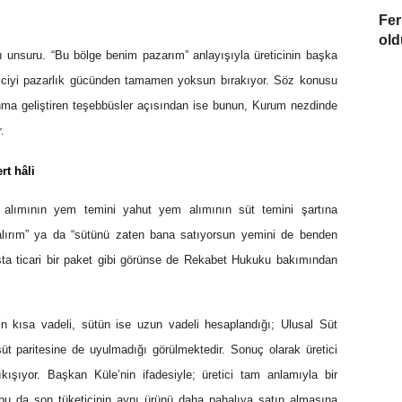
Fer
old
 unsuru. “Bu bölge benim pazarım” anlayışıyla üreticinin başka
eticiyi pazarlık gücünden tamamen yoksun bırakıyor. Söz konusu
vunma geliştiren teşebbüsler açısından ise bunun, Kurum nezdinde
.
rt hâli
üt alımının yem temini yahut yem alımının süt temini şartına
alırım” ya da “sütünü zaten bana satıyorsun yemini de benden
şta ticari bir paket gibi görünse de Rekabet Hukuku bakımından
n kısa vadeli, sütün ise uzun vadeli hesaplandığı; Ulusal Süt
t paritesine de uyulmadığı görülmektedir. Sonuç olarak üretici
şıyor. Başkan Küle’nin ifadesiyle; üretici tam anlamıyla bir
 bu da son tüketicinin aynı ürünü daha pahalıya satın almasına