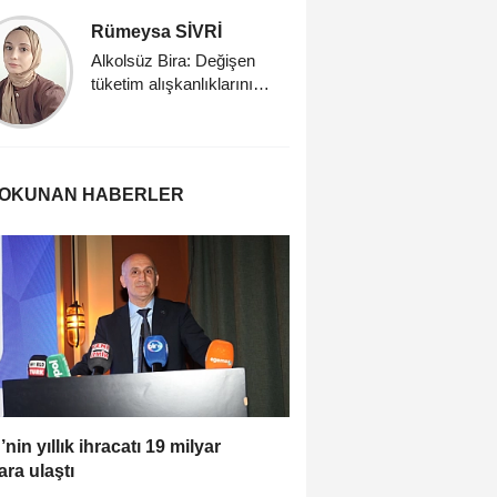
Rümeysa SİVRİ
Merve A
Alkolsüz Bira: Değişen
Biyoaktif 
tüketim alışkanlıklarının
taşıyıcısı
yeni yüzü
dondurma 
Fonksiyo
Dondurma
 OKUNAN HABERLER
’nin yıllık ihracatı 19 milyar
ara ulaştı