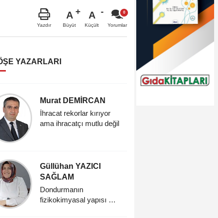
A
A
Büyüt
Küçült
Yazdır
Yorumlar
ÖŞE YAZARLARI
Murat DEMİRCAN
Nursen
ÇELİKT
İhracat rekorlar kırıyor
ama ihracatçı mutlu değil
Sürdürüleb
Vegan d
Güllühan YAZICI
Hatice
SAĞLAM
Dondurma:
keyfin s
Dondurmanın
fizikokimyasal yapısı ve
tarihsel gelişimi