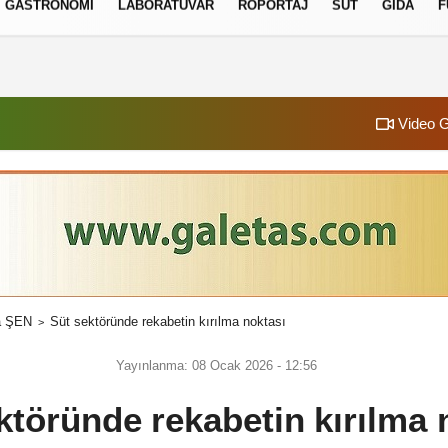
GASTRONOMI
LABORATUVAR
RÖPORTAJ
SÜT
GIDA
F
izlilik İlkeleri
Video G
a ŞEN
Süt sektöründe rekabetin kırılma noktası
Yayınlanma: 08 Ocak 2026 - 12:56
ktöründe rekabetin kırılma 