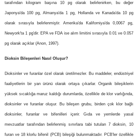
tarafından kilogram başına 10 pg olarak belirlenirken, bu değer
Japonya'da 100 pg, Almanya'da 1 pg, Hollanda ve Kanada'da 10 pg
olarak sırasıyla belirlenmiştir. Amerika'da Kaliforniya'da 0,0067 pg,
Newyork'ta 1 pg'dir. EPA ve FDA ise alım limitini sırasıyla 0.01 ve 0.057
pg olarak açıklar (Anon, 1997).
Dioksin Bileşenleri Nasıl Oluşur?
Dioksinler ve furanlar özel olarak üretilmezler. Bu maddeler, endüstriyel
faaliyetlerin bir yan ürünü olarak ortaya çıkarlar. Organik bileşiklerin
yüksek sıcaklığa maruz kaldığı durumlarda, özellikle de klor varlığında,
dioksinler ve furanlar oluşur. Bu bileşen grubu, birden çok klor bağlı
dioksinler, furanlar ve bifenilleri içerir. Gıda ve yemlerde yasal
mevzuatlar tarafından belirlenmiş sınırlara tabi tutulan 7 dioksin, 10
furan ve 18 klorlu bifenil (PCB) bileşiği bulunmaktadır. PCB'ler özellikle