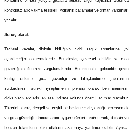
kontamine olması yoluyla gıdalara bulaşır. Diğer kaynaklar arasında
kontrolsüz atık yakma tesisleri, volkanik patlamalar ve orman yangınları
yer alır.
Sonuç olarak
Tarihsel vakalar, dioksin kirliliğinin ciddi sağlık sorunlarına yol
açabileceğini göstermektedir. Bu olaylar, çevresel kirliliğin ve gıda
güvenliğinin önemini vurgulamaktadır. Bu nedenle, gelecekte çevre
kirliliği önleme, gıda güvenliği ve bilinçlendirme çabalarının
sürdürülmesi, sürekli iyileştirmenin prensip olarak benimsenmesi,
dioksinlerin etkilerini en aza indirme yolunda önemli adımlar olacaktır.
Tüketici olarak, dengeli ve çeşitli bir beslenme alışkanlığı benimsemek
ve gıda güvenliği standartlarına uygun ürünleri tercih etmek, dioksin ve
benzeri toksinlerin olası etkilerini azaltmaya yardımcı olabilir. Ayrıca,