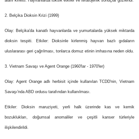
alanı kirletti. Hayvanlarda toksik etkiler ve teratojenik sonuçlar gözlendi.
2. Belçika Dioksin Krizi (1999)
Olay: Belçika'da kanatlı hayvanlarda ve yumurtalarda yüksek miktarda
dioksin tespiti. Etkiler: Dioksinle kirlenmiş hayvan bazlı gıdaların
uluslararası geri çağrılması, tonlarca domuz etinin imhasına neden oldu.
3. Vietnam Savaşı ve Agent Orange (1960'lar - 1970'ler)
Olay: Agent Orange adlı herbisit içinde kullanılan TCDD'nin, Vietnam
Savaşı'nda ABD ordusu tarafından kullanılması.
Etkiler: Dioksin maruziyeti, yerli halk üzerinde kas ve kemik
bozuklukları, doğumsal anomaliler ve çeşitli kanser türleriyle
ilişkilendirildi.