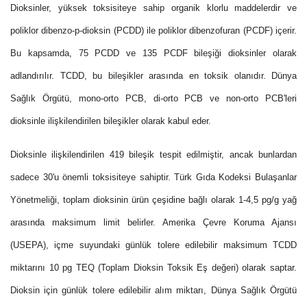
Dioksinler, yüksek toksisiteye sahip organik klorlu maddelerdir ve
poliklor dibenzo-p-dioksin (PCDD) ile poliklor dibenzofuran (PCDF) içerir.
Bu kapsamda, 75 PCDD ve 135 PCDF bileşiği dioksinler olarak
adlandırılır. TCDD, bu bileşikler arasında en toksik olanıdır. Dünya
Sağlık Örgütü, mono-orto PCB, di-orto PCB ve non-orto PCB'leri
dioksinle ilişkilendirilen bileşikler olarak kabul eder.
Dioksinle ilişkilendirilen 419 bileşik tespit edilmiştir, ancak bunlardan
sadece 30'u önemli toksisiteye sahiptir. Türk Gıda Kodeksi Bulaşanlar
Yönetmeliği, toplam dioksinin ürün çeşidine bağlı olarak 1-4,5 pg/g yağ
arasında maksimum limit belirler. Amerika Çevre Koruma Ajansı
(USEPA), içme suyundaki günlük tolere edilebilir maksimum TCDD
miktarını 10 pg TEQ (Toplam Dioksin Toksik Eş değeri) olarak saptar.
Dioksin için günlük tolere edilebilir alım miktarı, Dünya Sağlık Örgütü