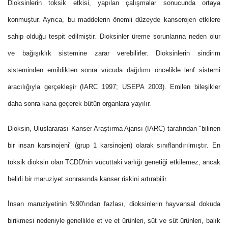
Dioksinlerin toksik etkisi, yapılan çalışmalar sonucunda ortaya
konmuştur. Ayrıca, bu maddelerin önemli düzeyde kanserojen etkilere
sahip olduğu tespit edilmiştir. Dioksinler üreme sorunlarına neden olur
ve bağışıklık sistemine zarar verebilirler. Dioksinlerin sindirim
sisteminden emildikten sonra vücuda dağılımı öncelikle lenf sistemi
aracılığıyla gerçekleşir (IARC 1997; USEPA 2003). Emilen bileşikler
daha sonra kana geçerek bütün organlara yayılır.
Dioksin, Uluslararası Kanser Araştırma Ajansı (IARC) tarafından "bilinen
bir insan karsinojeni" (grup 1 karsinojen) olarak sınıflandırılmıştır. En
toksik dioksin olan TCDD'nin vücuttaki varlığı genetiği etkilemez, ancak
belirli bir maruziyet sonrasında kanser riskini artırabilir.
İnsan maruziyetinin %90'ından fazlası, dioksinlerin hayvansal dokuda
birikmesi nedeniyle genellikle et ve et ürünleri, süt ve süt ürünleri, balık