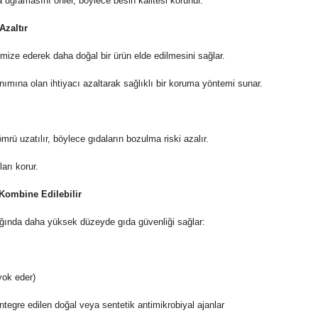
a uğramasını önler, böylece besin kalitesi korunur.
Azaltır
mize ederek daha doğal bir ürün elde edilmesini sağlar.
anımına olan ihtiyacı azaltarak sağlıklı bir koruma yöntemi sunar.
mrü uzatılır, böylece gıdaların bozulma riski azalır.
arı korur.
 Kombine Edilebilir
dığında daha yüksek düzeyde gıda güvenliği sağlar:
yok eder)
tegre edilen doğal veya sentetik antimikrobiyal ajanlar