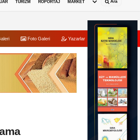
Ara
UAR
TURIZM
RÖPORTAJ
MARKET
aleri
Foto Galeri
Yazarlar
Üye Paneli
lama