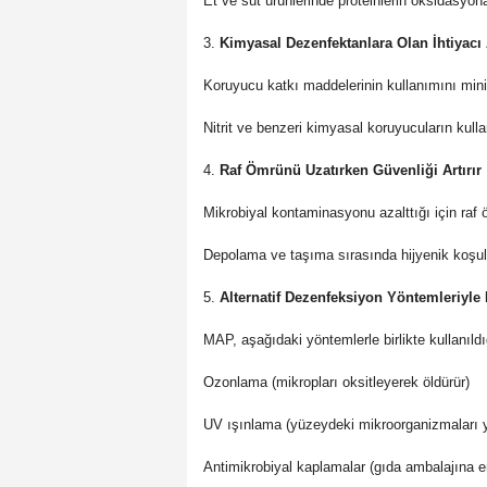
Et ve süt ürünlerinde proteinlerin oksidasyon
3.
Kimyasal Dezenfektanlara Olan İhtiyacı 
Koruyucu katkı maddelerinin kullanımını mini
Nitrit ve benzeri kimyasal koruyucuların kull
4.
Raf Ömrünü Uzatırken Güvenliği Artırır
Mikrobiyal kontaminasyonu azalttığı için raf ö
Depolama ve taşıma sırasında hijyenik koşull
5.
Alternatif Dezenfeksiyon Yöntemleriyle
MAP, aşağıdaki yöntemlerle birlikte kullanıl
Ozonlama (mikropları oksitleyerek öldürür)
UV ışınlama (yüzeydeki mikroorganizmaları 
Antimikrobiyal kaplamalar (gıda ambalajına en