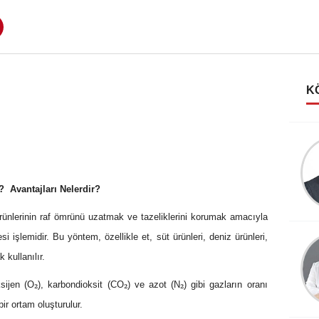
K
Emin Yapar
Duygular ve yüzler
 Avantajları Nelerdir?
ünlerinin raf ömrünü uzatmak ve tazeliklerini korumak amacıyla
si işlemidir. Bu yöntem, özellikle et, süt ürünleri, deniz ürünleri,
Mehmet GURBET
kullanılır.
Gıda Sektöründe Etiket
Uygulamaları- 3
₂
₂
₂
sijen (O
), karbondioksit (CO
) ve azot (N
) gibi gazların oranı
ir ortam oluşturulur.