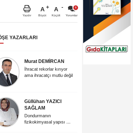
A
A
Büyüt
Küçült
Yazdır
Yorumlar
ÖŞE YAZARLARI
Murat DEMİRCAN
Nursen
ÇELİKT
İhracat rekorlar kırıyor
ama ihracatçı mutlu değil
Sürdürüleb
Vegan d
Güllühan YAZICI
Hatice
SAĞLAM
Dondurma:
keyfin s
Dondurmanın
fizikokimyasal yapısı ve
tarihsel gelişimi