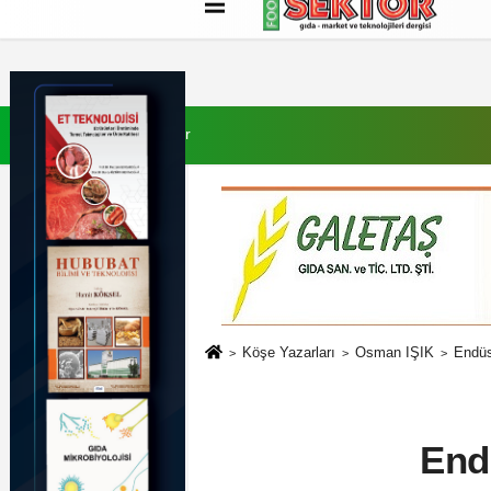
Künye
İletişim
Çerez Politikası
G
9 Ağustos 2026, Pazar
Köşe Yazarları
Osman IŞIK
Endüs
End