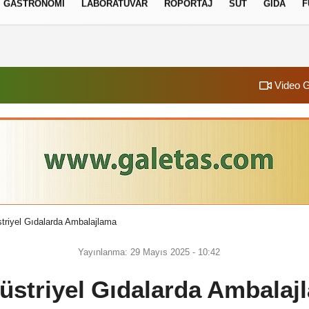
GASTRONOMI
LABORATUVAR
RÖPORTAJ
SÜT
GIDA
F
izlilik İlkeleri
Video G
triyel Gıdalarda Ambalajlama
Yayınlanma: 29 Mayıs 2025 - 10:42
üstriyel Gıdalarda Ambalaj