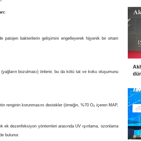
rı:
 patojen bakterilerin gelişimini engelleyerek hijyenik bir ortam
Akh
u (yağların bozulması) önlenir, bu da kötü tat ve koku oluşumunu
dün
₂
 etin renginin korunmasını destekler (örneğin, %70 O
içeren MAP,
cek ek dezenfeksiyon yöntemleri arasında UV ışınlama, ozonlama
de bulunur.