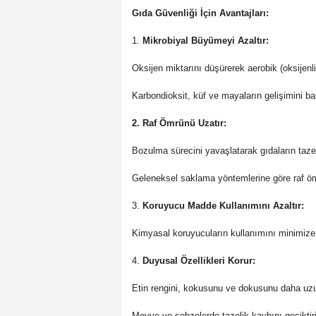
Gıda Güvenliği İçin Avantajları:
1.
Mikrobiyal Büyümeyi Azaltır:
Oksijen miktarını düşürerek aerobik (oksijen
Karbondioksit, küf ve mayaların gelişimini bas
2. Raf Ömrünü Uzatır:
Bozulma sürecini yavaşlatarak gıdaların tazeli
Geleneksel saklama yöntemlerine göre raf ömr
3.
Koruyucu Madde Kullanımını Azaltır:
Kimyasal koruyucuların kullanımını minimize 
4.
Duyusal Özellikleri Korur:
Etin rengini, kokusunu ve dokusunu daha uz
Meyve ve sebzelerde tazelik kaybını geciktiri