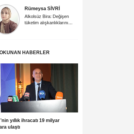
Rümeysa SİVRİ
Merve A
Alkolsüz Bira: Değişen
Biyoaktif 
tüketim alışkanlıklarının
taşıyıcısı
yeni yüzü
dondurma 
Fonksiyo
Dondurma
 OKUNAN HABERLER
’nin yıllık ihracatı 19 milyar
ara ulaştı