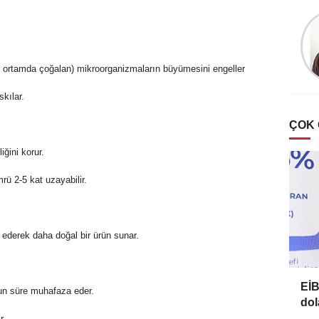
Esat Bülbül
Zeytin’de ‘halkalı leke’
hastalığı
li ortamda çoğalan) mikroorganizmaların büyümesini engeller
kılar.
ÇOK
ğini korur.
ü 2-5 kat uzayabilir.
ederek daha doğal bir ürün sunar.
EİB
un süre muhafaza eder.
dol
r.