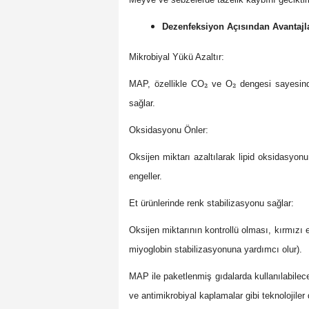
Dezenfeksiyon Açısından Avantajla
Mikrobiyal Yükü Azaltır:
₂
₂
MAP, özellikle CO
ve O
dengesi sayesinde
sağlar.
Oksidasyonu Önler:
Oksijen miktarı azaltılarak lipid oksidasyon
engeller.
Et ürünlerinde renk stabilizasyonu sağlar:
Oksijen miktarının kontrollü olması, kırmızı
miyoglobin stabilizasyonuna yardımcı olur).
MAP ile paketlenmiş gıdalarda kullanılabile
ve antimikrobiyal kaplamalar gibi teknolojiler 