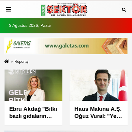
9 Ağustos 2026, Pazar
Röportaj
Ebru Akdağ "Bitki
Haus Makina A.Ş.
bazlı gıdaların
Oğuz Vural: "Yeni
geleceği oldukça
fabrikamız 100
parlak
bin metrekare"