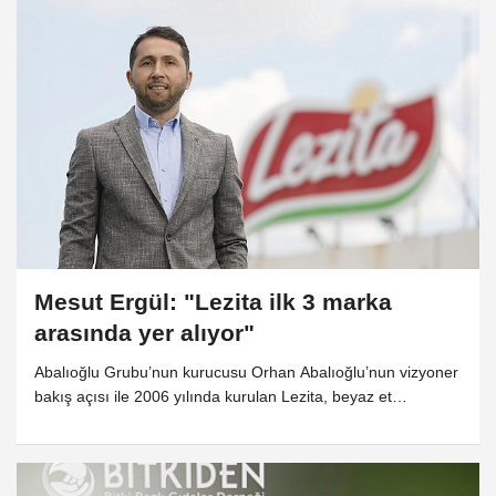
görünüyor"
Mesut Ergül: "Lezita ilk 3 marka
arasında yer alıyor"
Abalıoğlu Grubu’nun kurucusu Orhan Abalıoğlu’nun vizyoner
bakış açısı ile 2006 yılında kurulan Lezita, beyaz et
sektörünün öncü firmalarından biri oldu. Gıda ve Tarım
Örgütü'nün raporuna göre kanatlı eti tüketiminin gelecek 10
yılda toplam et tüketiminin yarısından fazlasını geçerek, %15
büyümesi bekleniyor diyen Lezita Genel Müdürü Mesut Ergül