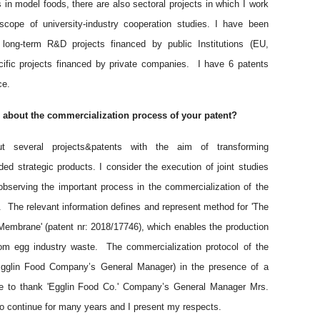
 in model foods, there are also sectoral projects in which I work
scope of university-industry cooperation studies. I have been
e long-term R&D projects financed by public Institutions (EU,
cific projects financed by private companies. I have 6 patents
ce.
s about the commercialization process of your patent?
 several projects&patents with the aim of transforming
ed strategic products. I consider the execution of joint studies
bserving the important process in the commercialization of the
r. The relevant information defines and represent method for 'The
Membrane' (patent nr: 2018/17746), which enables the production
rom egg industry waste. The commercialization protocol of the
Egglin Food Company’s General Manager) in the presence of a
ike to thank 'Egglin Food Co.' Company’s General Manager Mrs.
to continue for many years and I present my respects.