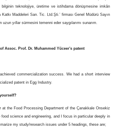
ikle bilginin teknolojiye, üretime ve istihdama dönüşmesine imkân
da Katkı Maddeleri San. Tic. Ltd.Şti.’ firması Genel Müdürü Sayın
in uzun yıllar sürmesini temenni eder saygılarımı sunarım.
of Assoc. Prof. Dr. Muhammed Yüceer's patent
achieved commercialization success. We had a short interview
ialized patent in Egg Industry.
yourself?
 at the Food Processing Department of the Çanakkale Onsekiz
e food science and engineering, and I focus in particular deeply in
mmarize my study/research issues under 5 headings, these are;