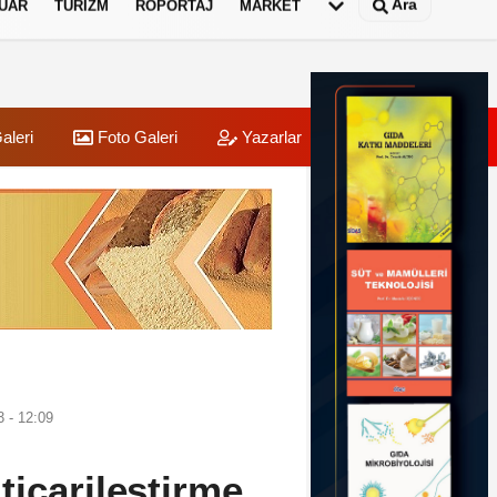
Ara
UAR
TURIZM
RÖPORTAJ
MARKET
aleri
Foto Galeri
Yazarlar
Üye Paneli
 - 12:09
icarileştirme