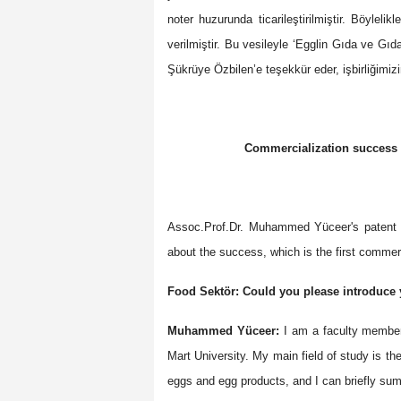
noter huzurunda ticarileştirilmiştir. Böylel
verilmiştir. Bu vesileyle ‘Egglin Gıda ve Gı
Şükrüye Özbilen’e teşekkür eder, işbirliğimiz
Commercialization success 
Assoc.Prof.Dr. Muhammed Yüceer's patent 
about the success, which is the first commerc
Food Sektör: Could you please introduce 
Muhammed Yüceer:
I am a faculty member
Mart University. My main field of study is th
eggs and egg products, and I can briefly su