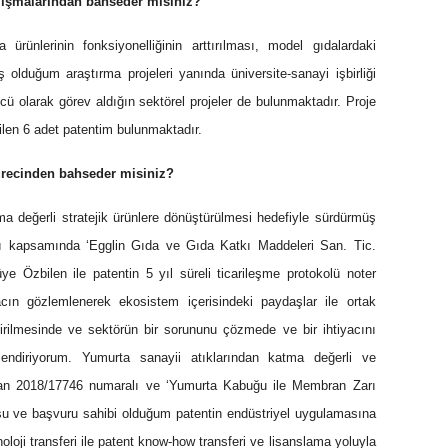
alışmalarından bahseder misiniz?
ünlerinin fonksiyonelliğinin arttırılması, model gıdalardaki
olduğum araştırma projeleri yanında üniversite-sanayi işbirliği
 olarak görev aldığın sektörel projeler de bulunmaktadır. Proje
ilen 6 adet patentim bulunmaktadır.
sürecinden bahseder misiniz?
a değerli stratejik ürünlere dönüştürülmesi hedefiyle sürdürmüş
ası kapsamında ‘Egglin Gıda ve Gıda Katkı Maddeleri San. Tic.
e Özbilen ile patentin 5 yıl süreli ticarileşme protokolü noter
acın gözlemlenerek ekosistem içerisindeki paydaşlar ile ortak
ştirilmesinde ve sektörün bir sorununu çözmede ve bir ihtiyacını
endiriyorum. Yumurta sanayii atıklarından katma değerli ve
layan 2018/17746 numaralı ve ‘Yumurta Kabuğu ile Membran Zarı
su ve başvuru sahibi olduğum patentin endüstriyel uygulamasına
oji transferi ile patent know-how transferi ve lisanslama yoluyla