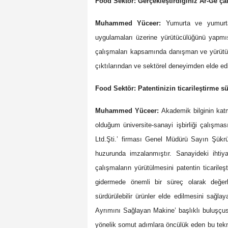
Food Sektör: Gerçekleştirdiğiniz Ar-Ge ç
Muhammed Yüceer:
Yumurta ve yumurta ür
uygulamaları üzerine yürütücülüğünü yapmış 
çalışmaları kapsamında danışman ve yürütücü
çıktılarından ve sektörel deneyimden elde ed
Food Sektör: Patentinizin ticarileştirme 
Muhammed Yüceer:
Akademik bilginin katm
olduğum üniversite-sanayi işbirliği çalışm
Ltd.Şti.’ firması Genel Müdürü Sayın Şükrüy
huzurunda imzalanmıştır. Sanayideki ihtiy
çalışmaların yürütülmesini patentin ticarile
gidermede önemli bir süreç olarak değerl
sürdürülebilir ürünler elde edilmesini sağ
Ayrımını Sağlayan Makine’ başlıklı buluşçu
yönelik somut adımlara öncülük eden bu teknol