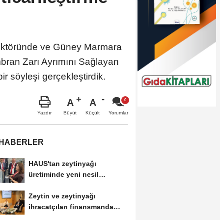
 Sektöründe ve Güney Marmara
embran Zarı Ayrımını Sağlayan
 söyleşi gerçekleştirdik.
A
A
Büyüt
Küçült
Yazdır
Yorumlar
 HABERLER
HAUS'tan zeytinyağı
üretiminde yeni nesil
teknolojiler
Zeytin ve zeytinyağı
ihracatçıları finansmanda
kolaylık bekliyor