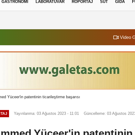
GASTRONOMI
LABORATUVAR
RÖPORTAJ
SÜT
GIDA
F
izlilik İlkeleri
Video G
 Yüceer'in patentinin ticarileştirme başarısı
Yayınlanma: 03 Ağustos 2023 - 11:01
Güncelleme: 03 Ağustos 2023
TAJ
mmed Yüceer'in patentinin t