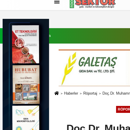
Künye
İletişim
Çerez Politikası
G
7 Ağustos 2026, Cuma
Haberler
Röportaj
Doç.Dr. Muhammed
RÖPOR
Doç.Dr. Muha