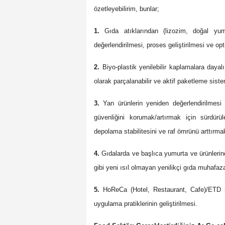
özetleyebilirim, bunlar;
1.
Gıda atıklarından (lizozim, doğal yumu
değerlendirilmesi, proses geliştirilmesi ve 
2.
Biyo-plastik yenilebilir kaplamalara dayalı
olarak parçalanabilir ve aktif paketleme sist
3.
Yan ürünlerin yeniden değerlendirilmesi
güvenliğini korumak/artırmak için sürdürüle
depolama stabilitesini ve raf ömrünü arttırma
4.
Gıdalarda ve başlıca yumurta ve ürünlerinde
gibi yeni ısıl olmayan yenilikçi gıda muhafaz
5.
HoReCa (Hotel, Restaurant, Cafe)/ETD (E
uygulama pratiklerinin geliştirilmesi.