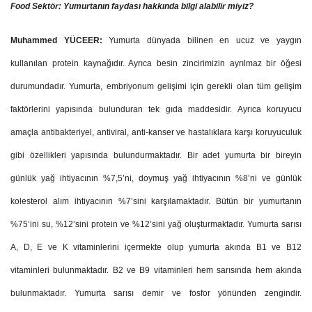
Food Sektör: Yumurtanın faydası hakkında bilgi alabilir miyiz?
Muhammed YÜCEER:
Yumurta dünyada bilinen en ucuz ve yaygın
kullanılan protein kaynağıdır. Ayrıca besin zincirimizin ayrılmaz bir öğesi
durumundadır. Yumurta, embriyonum gelişimi için gerekli olan tüm gelişim
faktörlerini yapısında bulunduran tek gıda maddesidir. Ayrıca koruyucu
amaçla antibakteriyel, antiviral, anti-kanser ve hastalıklara karşı koruyuculuk
gibi özellikleri yapısında bulundurmaktadır. Bir adet yumurta bir bireyin
günlük yağ ihtiyacının %7,5’ni, doymuş yağ ihtiyacının %8’ni ve günlük
kolesterol alım ihtiyacının %7’sini karşılamaktadır. Bütün bir yumurtanın
%75’ini su, %12’sini protein ve %12’sini yağ oluşturmaktadır. Yumurta sarısı
A, D, E ve K vitaminlerini içermekte olup yumurta akında B1 ve B12
vitaminleri bulunmaktadır. B2 ve B9 vitaminleri hem sarısında hem akında
bulunmaktadır. Yumurta sarısı demir ve fosfor yönünden zengindir.