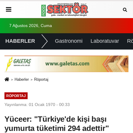
7 Ağustos 2026, Cuma
HABERLER
Gastronomi
Laboratuvar
Rö
Haberler
Röportaj
RÖPORTAJ
Yayınlanma: 01 Ocak 1970 - 00:33
Yüceer: "Türkiye'de kişi başı
yumurta tüketimi 294 adettir"