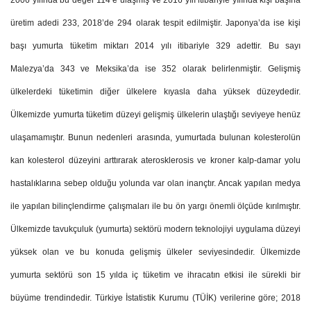
2006 yılında bu değer 114’e ulaşmış ve 2016 yılı itibariyle yılında kişi başına
üretim adedi 233, 2018’de 294 olarak tespit edilmiştir. Japonya’da ise kişi
başı yumurta tüketim miktarı 2014 yılı itibariyle 329 adettir. Bu sayı
Malezya’da 343 ve Meksika’da ise 352 olarak belirlenmiştir. Gelişmiş
ülkelerdeki tüketimin diğer ülkelere kıyasla daha yüksek düzeydedir.
Ülkemizde yumurta tüketim düzeyi gelişmiş ülkelerin ulaştığı seviyeye henüz
ulaşamamıştır. Bunun nedenleri arasında, yumurtada bulunan kolesterolün
kan kolesterol düzeyini arttırarak aterosklerosis ve kroner kalp-damar yolu
hastalıklarına sebep olduğu yolunda var olan inançtır. Ancak yapılan medya
ile yapılan bilinçlendirme çalışmaları ile bu ön yargı önemli ölçüde kırılmıştır.
Ülkemizde tavukçuluk (yumurta) sektörü modern teknolojiyi uygulama düzeyi
yüksek olan ve bu konuda gelişmiş ülkeler seviyesindedir. Ülkemizde
yumurta sektörü son 15 yılda iç tüketim ve ihracatın etkisi ile sürekli bir
büyüme trendindedir. Türkiye İstatistik Kurumu (TÜİK) verilerine göre; 2018