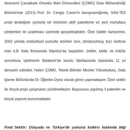
derecemi Çanakkale Onsekiz Mart Üniversitesi (ÇOMÜ) Gıda Mühendisliği
Bölümü'nde (2013) Prof. Dr. Cengiz Caner'in danışmanlığında, SAN-TEZ
proje desteğiyle yumurta raf ömrünün aktif paketleme ve yeni muhafaza
yöntemleri ile uzatılması üzerinde gerçekleştirdim. Özel Sektör kariyerime,
2002 yılında endüstriyel yumurta ürünleri (sıvı, dondurulmuş, toz) üreticisi
olan A.B Gıda firmasında İstanbul’da başladım, üretim, kalite ve Ar&Ge
sorumlusu işletmenin Balıkesir’de kurulu fabrikasında toplamda 11 yıl
deneyim edindim. Halen ÇOMÜ, Teknik Bilimler Meslek Yüksekokulu, Gıda
İşleme Bölümünde Dr. Öğretim Üyesi olarak görev yapmaktayım. Özel sektör
ile birçok proje çalışmaları yürütmekteyim. Başvurusu yapılmış 3 patentim ve
birçok yayınım bulunmaktadır.
Food Sektör: Dünyada ve Türkiye’de yumurta kalitesi hakkında bilgi