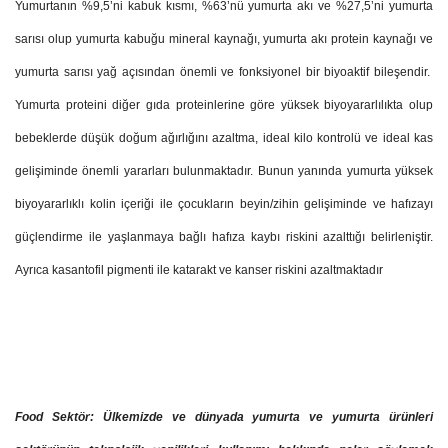
Yumurtanın %9,5’ni kabuk kısmı, %63’nü yumurta akı ve %27,5’ni yumurta
sarısı olup yumurta kabuğu mineral kaynağı, yumurta akı protein kaynağı ve
yumurta sarısı yağ açısından önemli ve fonksiyonel bir biyoaktif bileşendir.
Yumurta proteini diğer gıda proteinlerine göre yüksek biyoyararlılıkta olup
bebeklerde düşük doğum ağırlığını azaltma, ideal kilo kontrolü ve ideal kas
gelişiminde önemli yararları bulunmaktadır. Bunun yanında yumurta yüksek
biyoyararlıklı kolin içeriği ile çocukların beyin/zihin gelişiminde ve hafızayı
güçlendirme ile yaşlanmaya bağlı hafıza kaybı riskini azalttığı belirleniştir.
Ayrıca kasantofil pigmenti ile katarakt ve kanser riskini azaltmaktadır
Food Sektör: Ülkemizde ve dünyada yumurta ve yumurta ürünleri