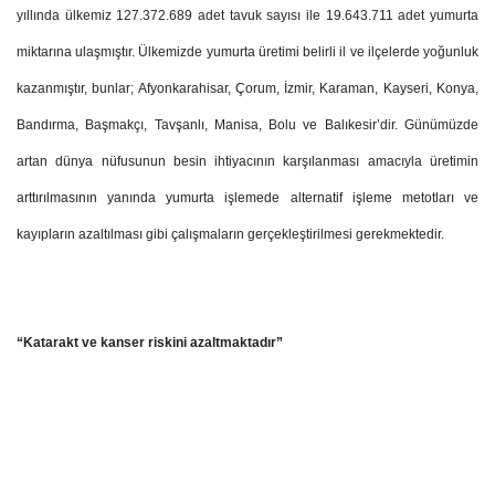
yıllında ülkemiz 127.372.689 adet tavuk sayısı ile 19.643.711 adet yumurta
miktarına ulaşmıştır. Ülkemizde yumurta üretimi belirli il ve ilçelerde yoğunluk
kazanmıştır, bunlar; Afyonkarahisar, Çorum, İzmir, Karaman, Kayseri, Konya,
Bandırma, Başmakçı, Tavşanlı, Manisa, Bolu ve Balıkesir’dir. Günümüzde
artan dünya nüfusunun besin ihtiyacının karşılanması amacıyla üretimin
arttırılmasının yanında yumurta işlemede alternatif işleme metotları ve
kayıpların azaltılması gibi çalışmaların gerçekleştirilmesi gerekmektedir.
“Katarakt ve kanser riskini azaltmaktadır”