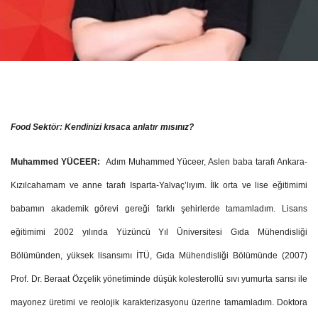
Food Sektör: Kendinizi kısaca anlatır mısınız?
Muhammed YÜCEER:
Adım Muhammed Yüceer, Aslen baba tarafı Ankara-
Kızılcahamam ve anne tarafı Isparta-Yalvaç’lıyım. İlk orta ve lise eğitimimi
babamın akademik görevi gereği farklı şehirlerde tamamladım. Lisans
eğitimimi 2002 yılında Yüzüncü Yıl Üniversitesi Gıda Mühendisliği
Bölümünden, yüksek lisansımı İTÜ, Gıda Mühendisliği Bölümünde (2007)
Prof. Dr. Beraat Özçelik yönetiminde düşük kolesterollü sıvı yumurta sarısı ile
mayonez üretimi ve reolojik karakterizasyonu üzerine tamamladım. Doktora