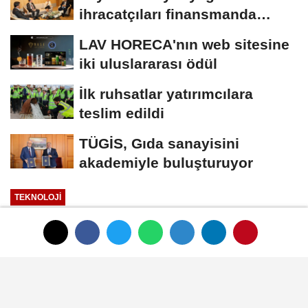
ihracatçıları finansmanda
kolaylık bekliyor
LAV HORECA'nın web sitesine
iki uluslararası ödül
İlk ruhsatlar yatırımcılara
teslim edildi
TÜGİS, Gıda sanayisini
akademiyle buluşturuyor
TEKNOLOJI
Yayınlanma: 01 Ocak 1970 - 00:33
Aykan Şişe: "Bu başarı ekip işidir"
01 Ocak 1970 - 00:33
TEKNOLOJI