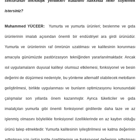
sektörünün teknolojik yenilikleri kullanımı hakkında neler söylemek
istersiniz?
Muhammed YÜCEER:
Yumurta ve yumurta ürünleri; beslenme ve gıda
ürünlerinin imalatı açısından önemli bir endüstriyel ara girdi ürünüdür.
Yumurta ve ürünlerinin raf ömrünün uzatılması ve kalitesinin korunması
amacıyla günümüzde pastörizasyon tekniğinden yararlanılmaktadır. Ancak
ısıl uygulamaların duyusal kaliteyi olumsuz etkilemesi, fonksiyonel ve besin
değerini de düşürmesi nedeniyle, bu yönteme alternatif olabilecek metotların
geliştirilmesi, birlikte uygulanması ve bunların optimizasyonu konusundaki
çalışmalar son yıllarda önem kazanmıştır. Ayrıca tüketiciler ve gıda
imalatçıları yumurta gibi önemli fonksiyonel girdilerde daha taze ve az
işlenmiş olmasını böylelikle fonksiyonel özelliklerinde en az kaybın olduğu
ürünü talep etmektedir. Yumurta kalitesinin iyileştirilmesi ve katma değerinin
arttırılması için üstün kalite özelliklerinin ve fonksiyonel değerinin arttırılması