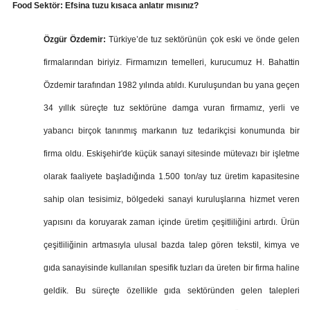
Food Sektör: Efsina tuzu kısaca anlatır mısınız?
Özgür Özdemir:
Türkiye’de tuz sektörünün çok eski ve önde gelen
firmalarından biriyiz. Firmamızın temelleri, kurucumuz H. Bahattin
Özdemir tarafından 1982 yılında atıldı. Kuruluşundan bu yana geçen
34 yıllık süreçte tuz sektörüne damga vuran firmamız, yerli ve
yabancı birçok tanınmış markanın tuz tedarikçisi konumunda bir
firma oldu. Eskişehir'de küçük sanayi sitesinde mütevazı bir işletme
olarak faaliyete başladığında 1.500 ton/ay tuz üretim kapasitesine
sahip olan tesisimiz, bölgedeki sanayi kuruluşlarına hizmet veren
yapısını da koruyarak zaman içinde üretim çeşitliliğini artırdı. Ürün
çeşitliliğinin artmasıyla ulusal bazda talep gören tekstil, kimya ve
gıda sanayisinde kullanılan spesifik tuzları da üreten bir firma haline
geldik. Bu süreçte özellikle gıda sektöründen gelen talepleri