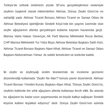
Türkiye’de sofralık üretiminin yüzde 30’unu gerçekleştirmesi nedeniyle
zeytinin başkenti olarak nitelendirilen Akhisar, Dünya Zeytin Günü’ne ev
sahipliği yaptı. Akhisar Ticaret Borsası, Akhisar Ticaret ve Sanayi Odası ile
Akhisar Belediyesi işbirliğinde Sindelli Köyü’nde bin yaşının üzerinde olan
zeytin ağaçlarının altında gerçekleşen kutlama bayram havasında geçti.
Manisa Valisi Hakan Güvençer, AK Parti Manisa Milletvekili Recai Berber,
CHP Manisa Milletvekili Tur Yıldız Biçer, Akhisar Belediye Başkanı Salih Hızlı,
Akhisar Ticaret Borsası Başkanı Alper Alhat, Akhisar Ticaret ve Sanayi Odası
Başkanı Abdurrahman Yılmaz ile sektör temsilcileri ve üreticiler katıldı.
İki zeytin ve zeytinyağı üretim tesislerinde de inceleme gezisinin
düzenlendiği kutlamada “Zeytin Ne İster?” konulu panel düzenlendi. Akhisar
Ticaret Borsası Yönetim Kurulu Başkanı Alper Alhat, “Dünya Zeytin Günü’nü,
zeytinin kalbinde bin yıllık ağaçların altında kutlamayı tercih ettik. Bu alanda
bu ağaçların bu kadar uzun yaşamasında en büyük katkıyı sağlayan Sindelli
köyüne kalben teşükkür ediyoruz” dedi. Dünya Zeytin Günü’nün aslında