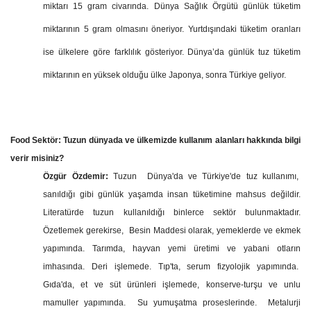
miktarı 15 gram civarında. Dünya Sağlık Örgütü günlük tüketim
miktarının 5 gram olmasını öneriyor. Yurtdışındaki tüketim oranları
ise ülkelere göre farklılık gösteriyor. Dünya’da günlük tuz tüketim
miktarının en yüksek olduğu ülke Japonya, sonra Türkiye geliyor.
Food Sektör:
Tuzun dünyada ve ülkemizde kullanım alanları hakkında bilgi
verir misiniz?
Özgür Özdemir:
Tuzun Dünya'da ve Türkiye'de tuz kullanımı,
sanıldığı gibi günlük yaşamda insan tüketimine mahsus değildir.
Literatürde tuzun kullanıldığı binlerce sektör bulunmaktadır.
Özetlemek gerekirse, Besin Maddesi olarak, yemeklerde ve ekmek
yapımında. Tarımda, hayvan yemi üretimi ve yabani otların
imhasında. Deri işlemede. Tıp'ta, serum fizyolojik yapımında.
Gıda'da, et ve süt ürünleri işlemede, konserve-turşu ve unlu
mamuller yapımında. Su yumuşatma proseslerinde. Metalurji