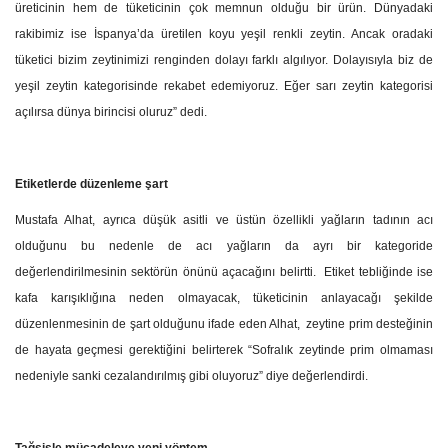
üreticinin hem de tüketicinin çok memnun olduğu bir ürün. Dünyadaki
rakibimiz ise İspanya’da üretilen koyu yeşil renkli zeytin. Ancak oradaki
tüketici bizim zeytinimizi renginden dolayı farklı algılıyor. Dolayısıyla biz de
yeşil zeytin kategorisinde rekabet edemiyoruz. Eğer sarı zeytin kategorisi
açılırsa dünya birincisi oluruz” dedi.
Etiketlerde düzenleme şart
Mustafa Alhat, ayrıca düşük asitli ve üstün özellikli yağların tadının acı
olduğunu bu nedenle de acı yağların da ayrı bir kategoride
değerlendirilmesinin sektörün önünü açacağını belirtti. Etiket tebliğinde ise
kafa karışıklığına neden olmayacak, tüketicinin anlayacağı şekilde
düzenlenmesinin de şart olduğunu ifade eden Alhat, zeytine prim desteğinin
de hayata geçmesi gerektiğini belirterek “Sofralık zeytinde prim olmaması
nedeniyle sanki cezalandırılmış gibi oluyoruz” diye değerlendirdi.