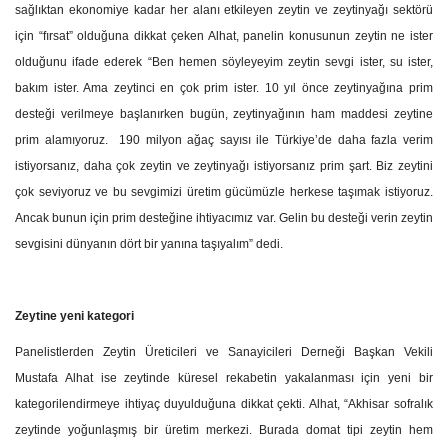
sağlıktan ekonomiye kadar her alanı etkileyen zeytin ve zeytinyağı sektörü
için “fırsat” olduğuna dikkat çeken Alhat, panelin konusunun zeytin ne ister
olduğunu ifade ederek “Ben hemen söyleyeyim zeytin sevgi ister, su ister,
bakım ister. Ama zeytinci en çok prim ister. 10 yıl önce zeytinyağına prim
desteği verilmeye başlanırken bugün, zeytinyağının ham maddesi zeytine
prim alamıyoruz. 190 milyon ağaç sayısı ile Türkiye’de daha fazla verim
istiyorsanız, daha çok zeytin ve zeytinyağı istiyorsanız prim şart. Biz zeytini
çok seviyoruz ve bu sevgimizi üretim gücümüzle herkese taşımak istiyoruz.
Ancak bunun için prim desteğine ihtiyacımız var. Gelin bu desteği verin zeytin
sevgisini dünyanın dört bir yanına taşıyalım” dedi.
Zeytine yeni kategori
Panelistlerden Zeytin Üreticileri ve Sanayicileri Derneği Başkan Vekili
Mustafa Alhat ise zeytinde küresel rekabetin yakalanması için yeni bir
kategorilendirmeye ihtiyaç duyulduğuna dikkat çekti. Alhat, “Akhisar sofralık
zeytinde yoğunlaşmış bir üretim merkezi. Burada domat tipi zeytin hem