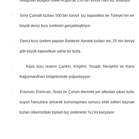
·
Yedigöller Bölgesi’ndeki Acıgöl'de 250 bin ton/yıl ham tuz üretiliyor.
·
İzmir Çamaltı tuzlası 500 bin ton/yıl tuz kapasitesi ile Türkiye’nin en
büyük deniz tuzu üretimini gerçekleştiriyor.
·
Deniz tuzu üretimi yapılan Balıkesir Ayvalık tuzlası ise, 25 bin ton/yıl
gibi küçük kapasiteye sahip bir tuzla.
·
Kaya tuzu rezervi Çankırı, Kırşehir, Yozgat, Nevşehir ve Karsı
Kağızman/Kars bölgelerinde yoğunlaşıyor.
·
Erzurum, Erzincan, Sivas ve Çorum illerinde yer altından çıkan tuzlu
suyun havuzlara alınarak buharlaşması sonucu elde edilen kaynak
tuzları ülkemizdeki toplam tuz üretiminin %1'ini karşılıyor.