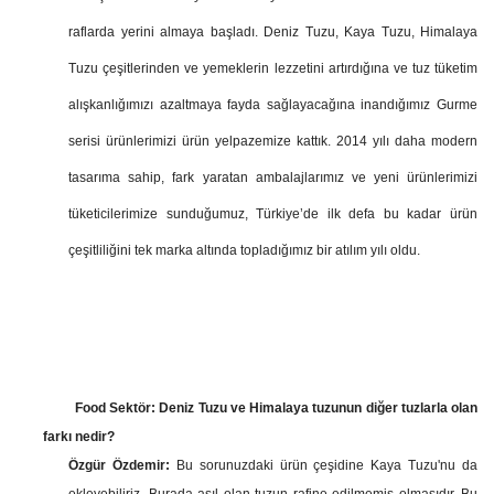
raflarda yerini almaya başladı. Deniz Tuzu, Kaya Tuzu, Himalaya
Tuzu çeşitlerinden ve yemeklerin lezzetini artırdığına ve tuz tüketim
alışkanlığımızı azaltmaya fayda sağlayacağına inandığımız Gurme
serisi ürünlerimizi ürün yelpazemize kattık. 2014 yılı daha modern
tasarıma sahip, fark yaratan ambalajlarımız ve yeni ürünlerimizi
tüketicilerimize sunduğumuz, Türkiye’de ilk defa bu kadar ürün
çeşitliliğini tek marka altında topladığımız bir atılım yılı oldu.
Food Sektör: Deniz Tuzu ve Himalaya tuzunun diğer tuzlarla olan
farkı nedir?
Özgür Özdemir:
Bu sorunuzdaki ürün çeşidine Kaya Tuzu'nu da
ekleyebiliriz. Burada asıl olan tuzun rafine edilmemiş olmasıdır. Bu