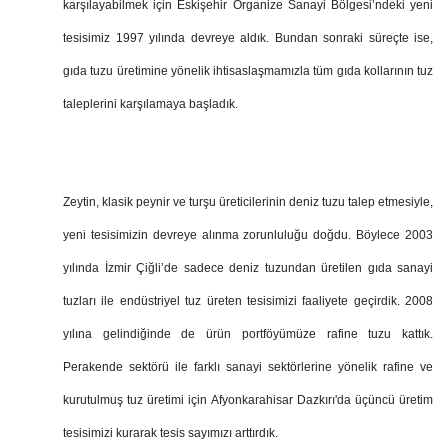
karşılayabilmek için Eskişehir Organize Sanayi Bölgesi’ndeki yeni
tesisimiz 1997 yılında devreye aldık. Bundan sonraki süreçte ise,
gıda tuzu üretimine yönelik ihtisaslaşmamızla tüm gıda kollarının tuz
taleplerini karşılamaya başladık.
Zeytin, klasik peynir ve turşu üreticilerinin deniz tuzu talep etmesiyle,
yeni tesisimizin devreye alınma zorunluluğu doğdu. Böylece 2003
yılında İzmir Çiğli’de sadece deniz tuzundan üretilen gıda sanayi
tuzları ile endüstriyel tuz üreten tesisimizi faaliyete geçirdik. 2008
yılına gelindiğinde de ürün portföyümüze rafine tuzu kattık.
Perakende sektörü ile farklı sanayi sektörlerine yönelik rafine ve
kurutulmuş tuz üretimi için Afyonkarahisar Dazkırı'da üçüncü üretim
tesisimizi kurarak tesis sayımızı arttırdık.