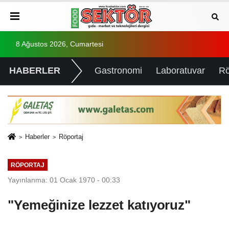
8 Ağustos 2026, Cumartesi
HABERLER
Gastronomi
Laboratuvar
Rö
Haberler
Röportaj
RÖPORTAJ
Yayınlanma: 01 Ocak 1970 - 00:33
"Yemeğinize lezzet katıyoruz"