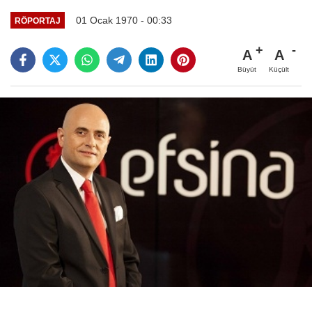
01 Ocak 1970 - 00:33
RÖPORTAJ
A
A
Büyüt
Küçült