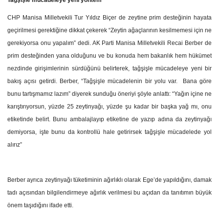
Tağşişle mücadeleye yeni yöntem
CHP Manisa Milletvekili Tur Yıldız Biçer de zeytine prim desteğinin hayata
geçirilmesi gerektiğine dikkat çekerek “Zeytin ağaçlarının kesilmemesi için ne
gerekiyorsa onu yapalım” dedi. AK Parti Manisa Milletvekili Recai Berber de
prim desteğinden yana olduğunu ve bu konuda hem bakanlık hem hükümet
nezdinde girişimlerinin sürdüğünü belirterek, tağşişle mücadeleye yeni bir
bakış açısı getirdi. Berber, “Tağşişle mücadelenin bir yolu var. Bana göre
bunu tartışmamız lazım” diyerek sunduğu öneriyi şöyle anlattı: “Yağın içine ne
karıştırıyorsun, yüzde 25 zeytinyağı, yüzde şu kadar bir başka yağ mı, onu
etiketinde belirt. Bunu ambalajlayıp etiketine de yazıp adına da zeytinyağı
demiyorsa, işte bunu da kontrollü hale getirirsek tağşişle mücadelede yol
alırız”
Berber ayrıca zeytinyağı tüketiminin ağırlıklı olarak Ege’de yapıldığını, damak
tadı açısından bilgilendirmeye ağırlık verilmesi bu açıdan da tanıtımın büyük
önem taşıdığını ifade etti.