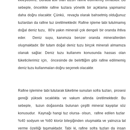
sebeple, öncelikle rafine tuzlara yönelik bir açıklama yapmamız
daha doğru olacaktır. Çünkü, revaçta olarak bahsetmiş olduğunuz
tuzlardan da rafine tuz üretilmektedir. Rafine işleme tabi tutulmamış
doğal deniz tuzu, 80'e yakın minerali çok dengeli bir oranda ihtiva
eder. Deniz suyu, kanımıza benzer oranda minerallerden
oluşmaktadır. Bir tutam doğal deniz tuzu birçok minerali almamıza
olanak sağlar. Deniz tuzu kullanımı konusunda hassas olan
tüketicilerimiz için, öncesinde de belirttiğim gibi rafine edilmemiş
deniz tuzu kullanmaları doğru seçenek olacaktır.
Rafine işlemine tabi tutularak tüketime sunulan sofra tuzları, prosesi
gereği yüksek sıcaklıkta ve vakum altında üretilmektedir. Bu
sebeple, tuzun doğasında bulunan çeşitli mineral kayıplar söz
konusudur. Kaynağı hangi tuz olursa- olsun, rafine edilen tuzlar
%40 sodyum ve %60 klorür bileşiğinden oluşmakta ve yalnızca tat
verme özelliği taşımaktadır. Tabi ki, rafine sofra tuzları da insan