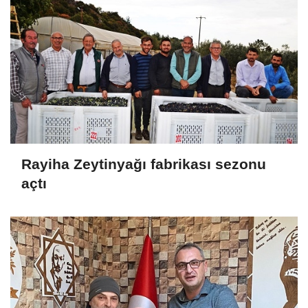
Rayiha Zeytinyağı fabrikası sezonu
açtı