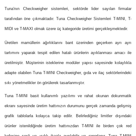
Tuna'nın Checkweigher sistemleri, sektörde lider sayılan firmalar
tarafından öne çıkmaktadır. Tuna Checkweigher Sistemleri T-MINI, T-
MIDI ve T-MAXI olmak üzere üç kategoride üretimi gerçekleşmektedir.
Üretilen mamüllerin ağırlıklarını bant üzerinden geçerken ayrı ayrı
tartımını yaparak tespit edilen hatalı ürünlerin ayıklanması amacı ile
üretilmiştir. Müşterinin isteklerine modüler yapısı sayesinde kolaylıkla
adapte olabilen Tuna T-MINI Checkweigher, gıda ve ilaç sektörlerindeki
sıkı yönetmelikler ön görülerek tasarlanmıştır.
Tuna T-MINI basit kullanımlı yazılımı ve rahat okunan dokunmatik
ekranı sayesinde üretim hattınızın durumunu gerçek zamanda gelişmiş
grafik tablolarla kolayca takip edilir. Belirlediğiniz limitler dışındaki
ürünler istenildiğinde üretim hattınızdan T-MINI ile birden çok red
kefesine sesli ve ışıklı ikazla ayrılabilir ve raporlanır. Tuna T-MINI