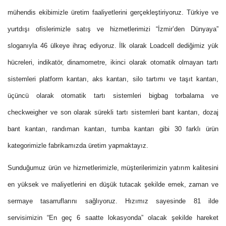
mühendis ekibimizle üretim faaliyetlerini gerçekleştiriyoruz. Türkiye ve
yurtdışı ofislerimizle satış ve hizmetlerimizi “İzmir’den Dünyaya”
sloganıyla 46 ülkeye ihraç ediyoruz. İlk olarak Loadcell dediğimiz yük
hücreleri, indikatör, dinamometre, ikinci olarak otomatik olmayan tartı
sistemleri platform kantarı, aks kantarı, silo tartımı ve taşıt kantarı,
üçüncü olarak otomatik tartı sistemleri bigbag torbalama ve
checkweigher ve son olarak sürekli tartı sistemleri bant kantarı, dozaj
bant kantarı, randıman kantarı, tumba kantarı gibi 30 farklı ürün
kategorimizle fabrikamızda üretim yapmaktayız.
Sunduğumuz ürün ve hizmetlerimizle, müşterilerimizin yatırım kalitesini
en yüksek ve maliyetlerini en düşük tutacak şekilde emek, zaman ve
sermaye tasarruflarını sağlıyoruz. Hızımız sayesinde 81 ilde
servisimizin “En geç 6 saatte lokasyonda” olacak şekilde hareket