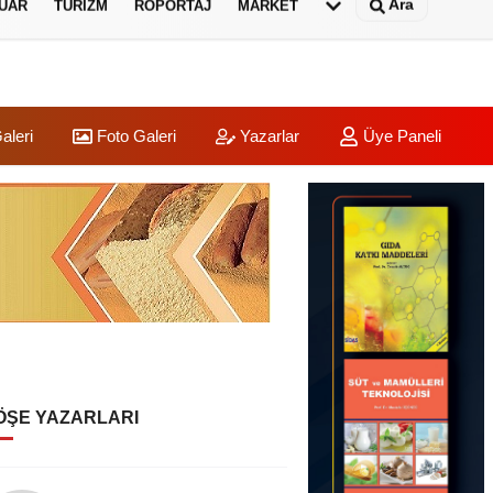
Ara
UAR
TURIZM
RÖPORTAJ
MARKET
aleri
Foto Galeri
Yazarlar
Üye Paneli
ÖŞE YAZARLARI