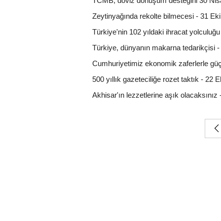
TCMB, döviz dönüşüm desteğini 30 Nisan
Zeytinyağında rekolte bilmecesi - 31 E
Türkiye'nin 102 yıldaki ihracat yolculuğ
Türkiye, dünyanın makarna tedarikçisi 
Cumhuriyetimiz ekonomik zaferlerle gü
500 yıllık gazeteciliğe rozet taktık - 22
Akhisar'ın lezzetlerine aşık olacaksınız