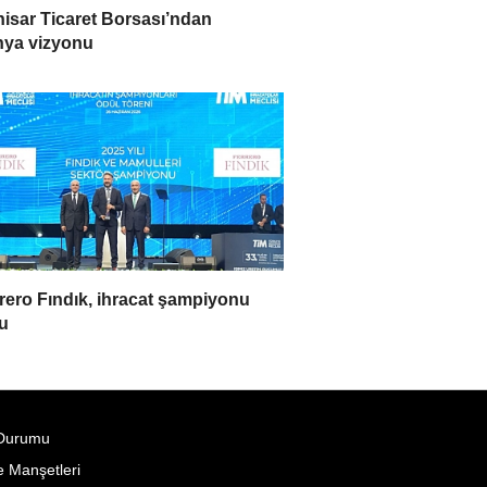
isar Ticaret Borsası’ndan
ya vizyonu
rero Fındık, ihracat şampiyonu
u
Durumu
 Manşetleri