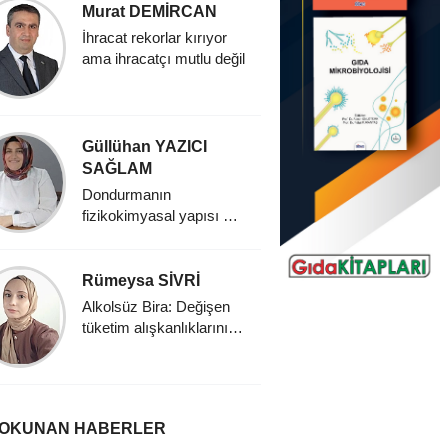
Murat DEMİRCAN
Nursen
ÇELİKT
İhracat rekorlar kırıyor
ama ihracatçı mutlu değil
Sürdürüleb
Vegan d
Güllühan YAZICI
Hatice
SAĞLAM
Dondurma:
keyfin s
Dondurmanın
fizikokimyasal yapısı ve
tarihsel gelişimi
Rümeysa SİVRİ
Merve A
Alkolsüz Bira: Değişen
Biyoaktif 
tüketim alışkanlıklarının
taşıyıcısı
yeni yüzü
dondurma 
Fonksiyo
Dondurma
 OKUNAN HABERLER