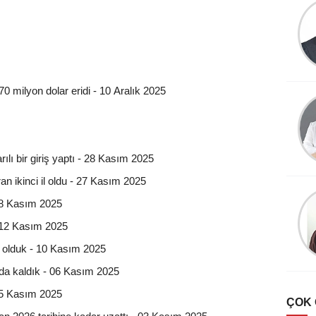
Emin Yapar
Duygular ve yüzler
0 milyon dolar eridi - 10 Aralık 2025
Mehmet GURBET
Gıda Sektöründe Etiket
Uygulamaları- 3
rılı bir giriş yaptı - 28 Kasım 2025
ran ikinci il oldu - 27 Kasım 2025
Esat Bülbül
18 Kasım 2025
Zeytin’de ‘halkalı leke’
 12 Kasım 2025
hastalığı
i olduk - 10 Kasım 2025
nda kaldık - 06 Kasım 2025
 05 Kasım 2025
ÇOK