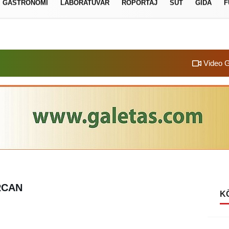
GASTRONOMI
LABORATUVAR
RÖPORTAJ
SÜT
GIDA
F
izlilik İlkeleri
Video G
RCAN
K