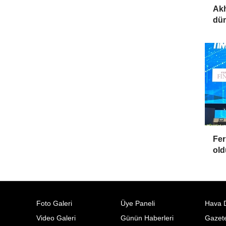
Akh
dün
Fer
old
Foto Galeri
Üye Paneli
Hava 
Video Galeri
Günün Haberleri
Gazete