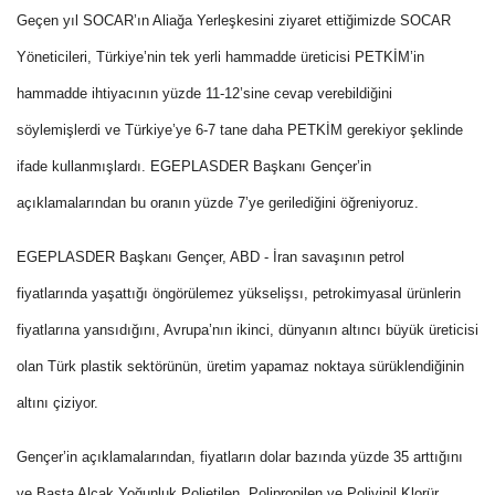
Geçen yıl SOCAR’ın Aliağa Yerleşkesini ziyaret ettiğimizde SOCAR
Yöneticileri, Türkiye’nin tek yerli hammadde üreticisi PETKİM’in
hammadde ihtiyacının yüzde 11-12’sine cevap verebildiğini
söylemişlerdi ve Türkiye’ye 6-7 tane daha PETKİM gerekiyor şeklinde
ifade kullanmışlardı. EGEPLASDER Başkanı Gençer’in
açıklamalarından bu oranın yüzde 7’ye gerilediğini öğreniyoruz.
EGEPLASDER Başkanı Gençer, ABD - İran savaşının petrol
fiyatlarında yaşattığı öngörülemez yükselişsı, petrokimyasal ürünlerin
fiyatlarına yansıdığını, Avrupa’nın ikinci, dünyanın altıncı büyük üreticisi
olan Türk plastik sektörünün, üretim yapamaz noktaya sürüklendiğinin
altını çiziyor.
Gençer’in açıklamalarından, fiyatların dolar bazında yüzde 35 arttığını
ve Başta Alçak Yoğunluk Polietilen, Polipropilen ve Polivinil Klorür