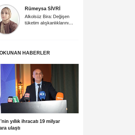
Rümeysa SİVRİ
Merve A
Alkolsüz Bira: Değişen
Biyoaktif 
tüketim alışkanlıklarının
taşıyıcısı
yeni yüzü
dondurma 
Fonksiyo
Dondurma
 OKUNAN HABERLER
’nin yıllık ihracatı 19 milyar
ara ulaştı