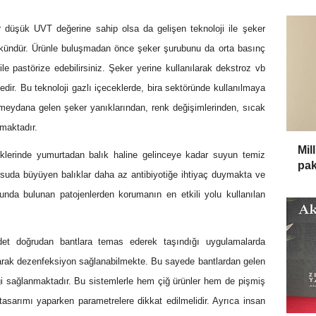
 düşük UVT değerine sahip olsa da gelişen teknoloji ile şeker
kündür. Ürünle buluşmadan önce şeker şurubunu da orta basınç
le pastörize edebilirsiniz. Şeker yerine kullanılarak dekstroz vb
tedir. Bu teknoloji gazlı içeceklerde, bira sektöründe kullanılmaya
 meydana gelen şeker yanıklarından, renk değişimlerinden, sıcak
umaktadır.
Mil
ftliklerinde yumurtadan balık haline gelinceye kadar suyun temiz
pak
suda büyüyen balıklar daha az antibiyotiğe ihtiyaç duymakta ve
nda bulunan patojenlerden korumanın en etkili yolu kullanılan
det doğrudan bantlara temas ederek taşındığı uygulamalarda
yarak dezenfeksiyon sağlanabilmekte. Bu sayede bantlardan gelen
i sağlanmaktadır. Bu sistemlerle hem çiğ ürünler hem de pişmiş
m tasarımı yaparken parametrelere dikkat edilmelidir. Ayrıca insan