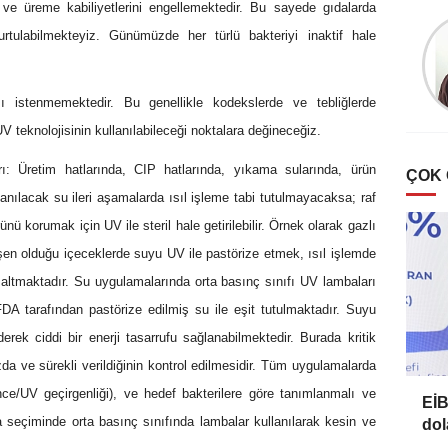
ve üreme kabiliyetlerini engellemektedir. Bu sayede gıdalarda
Esat Bülbül
tulabilmekteyiz. Günümüzde her türlü bakteriyi inaktif hale
Zeytin’de ‘halkalı leke’
hastalığı
ı istenmemektedir. Bu genellikle kodekslerde ve tebliğlerde
V teknolojisinin kullanılabileceği noktalara değineceğiz.
: Üretim hatlarında, CIP hatlarında, yıkama sularında, ürün
ÇOK
nılacak su ileri aşamalarda ısıl işleme tabi tutulmayacaksa; raf
nü korumak için UV ile steril hale getirilebilir. Örnek olarak gazlı
eşen olduğu içeceklerde suyu UV ile pastörize etmek, ısıl işlemde
zaltmaktadır. Su uygulamalarında orta basınç sınıfı UV lambaları
DA tarafından pastörize edilmiş su ile eşit tutulmaktadır. Suyu
ek ciddi bir enerji tasarrufu sağlanabilmektedir. Burada kritik
a ve sürekli verildiğinin kontrol edilmesidir. Tüm uygulamalarda
nce/UV geçirgenliği), ve hedef bakterilere göre tanımlanmalı ve
EİB
a seçiminde orta basınç sınıfında lambalar kullanılarak kesin ve
dol