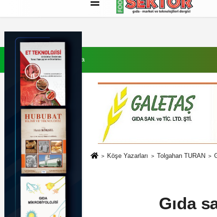
Künye
İletişim
Çerez Politikası
G
7 Ağustos 2026, Cuma
Köşe Yazarları
Tolgahan TURAN
G
Gıda sa