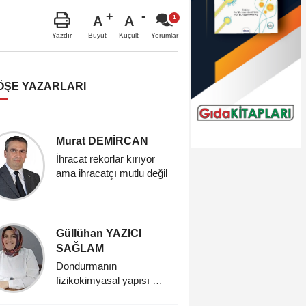
A
A
Büyüt
Küçült
Yazdır
Yorumlar
ÖŞE YAZARLARI
Murat DEMİRCAN
Nursen
ÇELİKT
İhracat rekorlar kırıyor
ama ihracatçı mutlu değil
Sürdürüleb
Vegan d
Güllühan YAZICI
Hatice
SAĞLAM
Dondurma:
keyfin s
Dondurmanın
fizikokimyasal yapısı ve
tarihsel gelişimi