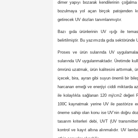
dimer yapıyı bozarak kendilerinin çoğalma 
bozulmaya yol açan birçok patojenden kur
getirecek UV dozları tanımlanmıştır.
Bazı gıda ürünlerinin UV ışığı ile temas
belirtilmiştir. Bu yazımızda gıda sektöründe U
Proses ve ürün sularında UV uygulamaları
sularında UV uygulanmaktadır. Üretimde kulla
ömrünü uzatmak, ürün kalitesini arttırmak, ürü
içecek, bira, ayran gibi suyun önemli bir bil
harcanan emeği ve enerjiyi ciddi miktarda a
ile kolaylıkla sağlanan 120 mj/cm2 değeri F
100C kaynatmak yerine UV ile pastörize eder
öneme sahip olan konu ise UV’nin doğru dozd
tasarım kriterleri debi, UVT (UV transmitte
kontrol ve kayıt altına alınmalıdır. UV lamb