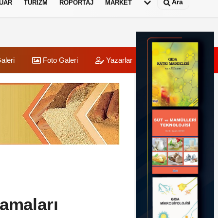
Ara
UAR
TURIZM
RÖPORTAJ
MARKET
aleri
Foto Galeri
Yazarlar
Üye Paneli
lamaları