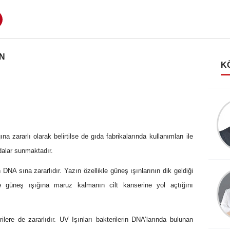
AN
K
Emin Yapar
Duygular ve yüzler
na zararlı olarak belirtilse de gıda fabrikalarında kullanımları ile
dalar sunmaktadır.
NA sına zararlıdır. Yazın özellikle güneş ışınlarının dik geldiği
Mehmet GURBET
 güneş ışığına maruz kalmanın cilt kanserine yol açtığını
Gıda Sektöründe Etiket
Uygulamaları- 3
ilere de zararlıdır. UV Işınları bakterilerin DNA’larında bulunan