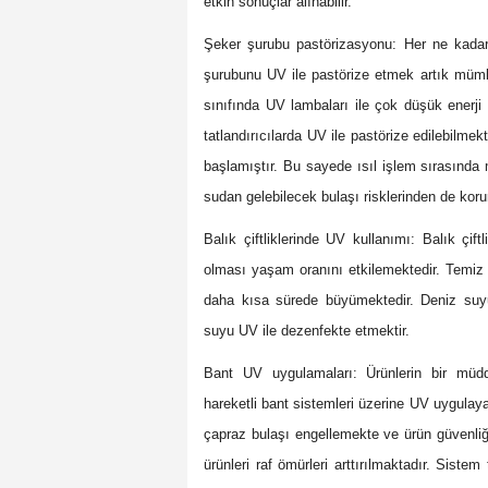
etkin sonuçlar alınabilir.
Şeker şurubu pastörizasyonu: Her ne kadar
şurubunu UV ile pastörize etmek artık müm
sınıfında UV lambaları ile çok düşük enerji i
tatlandırıcılarda UV ile pastörize edilebilmek
başlamıştır. Bu sayede ısıl işlem sırasında
sudan gelebilecek bulaşı risklerinden de kor
Balık çiftliklerinde UV kullanımı: Balık çi
olması yaşam oranını etkilemektedir. Temiz 
daha kısa sürede büyümektedir. Deniz suyu
suyu UV ile dezenfekte etmektir.
Bant UV uygulamaları: Ürünlerin bir müd
hareketli bant sistemleri üzerine UV uygula
çapraz bulaşı engellemekte ve ürün güvenliğ
ürünleri raf ömürleri arttırılmaktadır. Siste