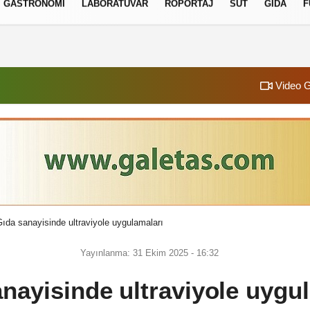
GASTRONOMI
LABORATUVAR
RÖPORTAJ
SÜT
GIDA
F
izlilik İlkeleri
Video G
ıda sanayisinde ultraviyole uygulamaları
Yayınlanma: 31 Ekim 2025 - 16:32
nayisinde ultraviyole uygu