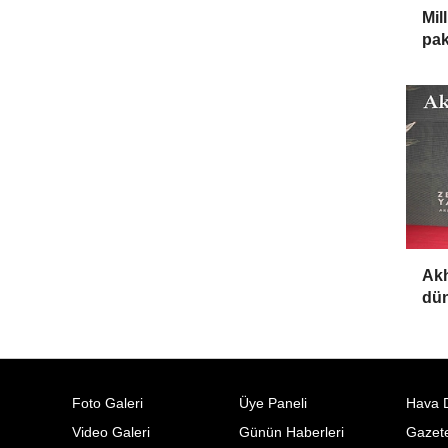
Mil
pak
Akh
dün
Foto Galeri
Üye Paneli
Hava 
Video Galeri
Günün Haberleri
Gazete