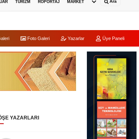
Ara
UAR
TURIZM
RÖPORTAJ
MARKET
aleri
Foto Galeri
Yazarlar
Üye Paneli
ÖŞE YAZARLARI