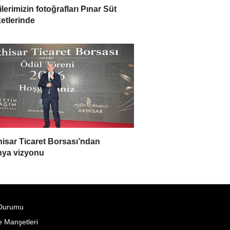
lilerimizin fotoğrafları Pınar Süt
etlerinde
isar Ticaret Borsası’ndan
ya vizyonu
Durumu
 Manşetleri