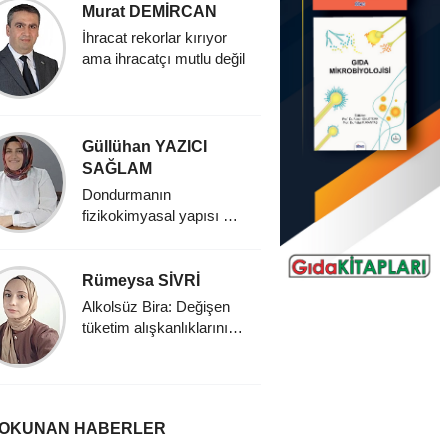
Murat DEMİRCAN
Nursen
ÇELİKT
İhracat rekorlar kırıyor
ama ihracatçı mutlu değil
Sürdürüleb
Vegan d
Güllühan YAZICI
Hatice
SAĞLAM
Dondurma:
keyfin s
Dondurmanın
fizikokimyasal yapısı ve
tarihsel gelişimi
Rümeysa SİVRİ
Merve A
Alkolsüz Bira: Değişen
Biyoaktif 
tüketim alışkanlıklarının
taşıyıcısı
yeni yüzü
dondurma 
Fonksiyo
Dondurma
 OKUNAN HABERLER