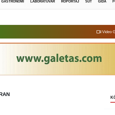
GASTRONOMI
LABORATUVAR
RÖPORTAJ
SÜT
GIDA
F
izlilik İlkeleri
Video G
URAN
K