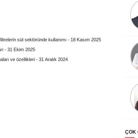
Emin Yapar
Duygular ve yüzler
filtrelerin süt sektöründe kullanımı - 18 Kasım 2025
Mehmet GURBET
arı - 31 Ekim 2025
Gıda Sektöründe Etiket
arı ve özellikleri - 31 Aralık 2024
Uygulamaları- 3
Esat Bülbül
Zeytin’de ‘halkalı leke’
hastalığı
ÇOK