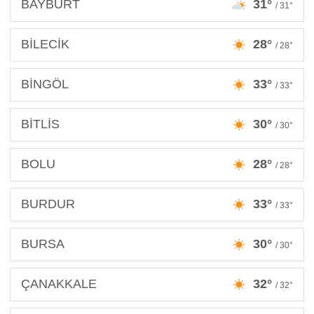
BAYBURT
31°
/ 31°
BİLECİK
28°
/ 28°
BİNGÖL
33°
/ 33°
BİTLİS
30°
/ 30°
BOLU
28°
/ 28°
BURDUR
33°
/ 33°
BURSA
30°
/ 30°
ÇANAKKALE
32°
/ 32°