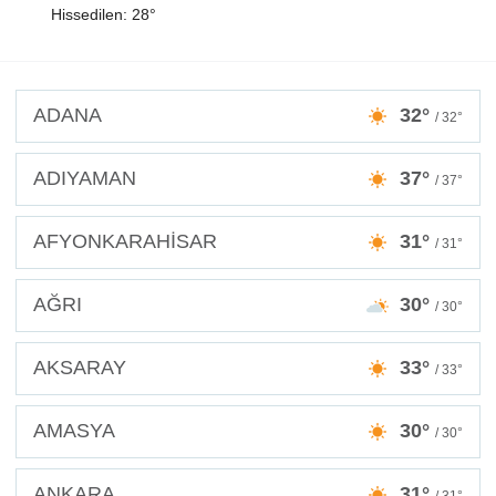
Hissedilen: 28°
ADANA
32°
/ 32°
ADIYAMAN
37°
/ 37°
AFYONKARAHİSAR
31°
/ 31°
AĞRI
30°
/ 30°
AKSARAY
33°
/ 33°
AMASYA
30°
/ 30°
ANKARA
31°