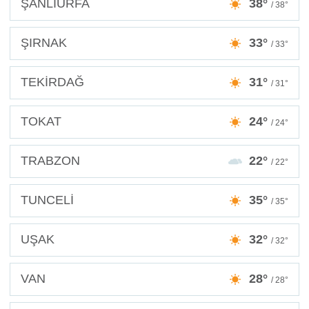
ŞANLIURFA
38°
/ 38°
ŞIRNAK
33°
/ 33°
TEKİRDAĞ
31°
/ 31°
TOKAT
24°
/ 24°
TRABZON
22°
/ 22°
TUNCELİ
35°
/ 35°
UŞAK
32°
/ 32°
VAN
28°
/ 28°