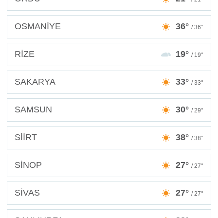
OSMANİYE
36°
/ 36°
RİZE
19°
/ 19°
SAKARYA
33°
/ 33°
SAMSUN
30°
/ 29°
SİİRT
38°
/ 38°
SİNOP
27°
/ 27°
SİVAS
27°
/ 27°