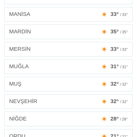
MANİSA
33°
/ 33°
MARDİN
35°
/ 35°
MERSİN
33°
/ 33°
MUĞLA
31°
/ 31°
MUŞ
32°
/ 32°
NEVŞEHİR
32°
/ 32°
NİĞDE
28°
/ 28°
ORDU
21°
/ 21°