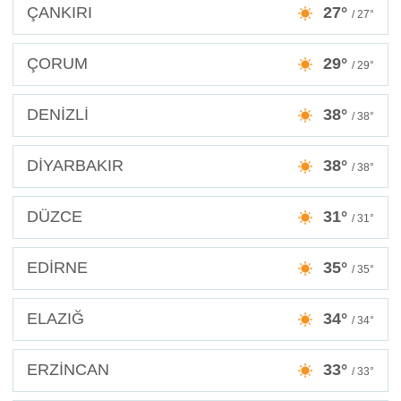
ÇANKIRI
27°
/ 27°
ÇORUM
29°
/ 29°
DENİZLİ
38°
/ 38°
DİYARBAKIR
38°
/ 38°
DÜZCE
31°
/ 31°
EDİRNE
35°
/ 35°
ELAZIĞ
34°
/ 34°
ERZİNCAN
33°
/ 33°