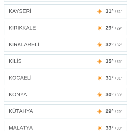
KAYSERİ
31°
/ 31°
KIRIKKALE
29°
/ 29°
KIRKLARELİ
32°
/ 32°
KİLİS
35°
/ 35°
KOCAELİ
31°
/ 31°
KONYA
30°
/ 30°
KÜTAHYA
29°
/ 29°
MALATYA
33°
/ 33°