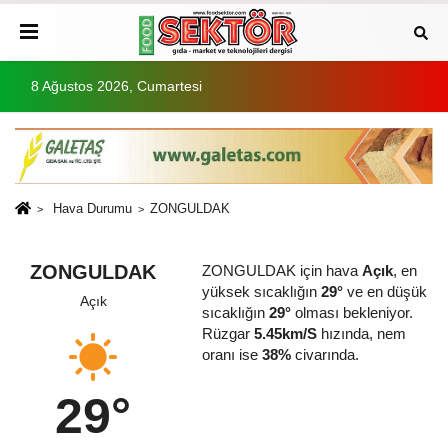
8 Ağustos 2026, Cumartesi
Hava Durumu
ZONGULDAK
ZONGULDAK
ZONGULDAK için hava
Açık
, en
yüksek sıcaklığın
29°
ve en düşük
Açık
sıcaklığın
29°
olması bekleniyor.
Rüzgar
5.45km/S
hızında, nem
oranı ise
38%
civarında.
29°