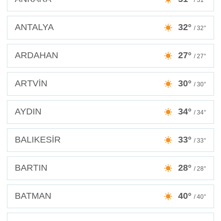
/ 31°
ANTALYA
32°
/ 32°
ARDAHAN
27°
/ 27°
ARTVİN
30°
/ 30°
AYDIN
34°
/ 34°
BALIKESİR
33°
/ 33°
BARTIN
28°
/ 28°
BATMAN
40°
/ 40°