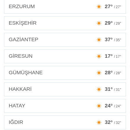
ERZURUM
27°
/ 27°
ESKİŞEHİR
29°
/ 29°
GAZİANTEP
37°
/ 35°
GİRESUN
17°
/ 17°
GÜMÜŞHANE
28°
/ 28°
HAKKARİ
31°
/ 31°
HATAY
24°
/ 24°
IĞDIR
32°
/ 32°