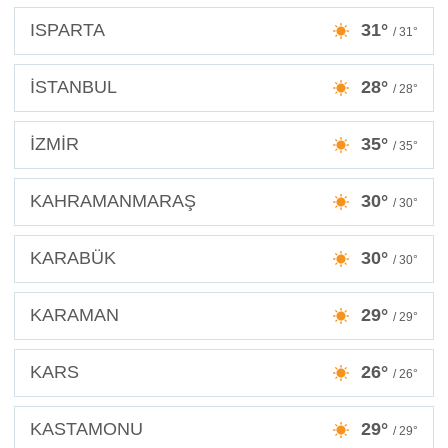
ISPARTA
31°
/ 31°
İSTANBUL
28°
/ 28°
İZMİR
35°
/ 35°
KAHRAMANMARAŞ
30°
/ 30°
KARABÜK
30°
/ 30°
KARAMAN
29°
/ 29°
KARS
26°
/ 26°
KASTAMONU
29°
/ 29°