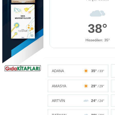
38°
Hissedilen: 35°
ADANA
35°
/ 33°
AMASYA
29°
/ 29°
ARTVİN
24°
/ 24°