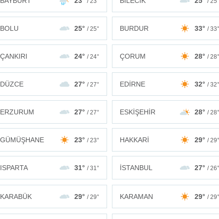
BAYBURT
23°
BİLECİK
25°
/ 23°
/ 25
BOLU
25°
BURDUR
33°
/ 25°
/ 33
ÇANKIRI
24°
ÇORUM
28°
/ 24°
/ 28
DÜZCE
27°
EDİRNE
32°
/ 27°
/ 32
ERZURUM
27°
ESKİŞEHİR
28°
/ 27°
/ 28
GÜMÜŞHANE
23°
HAKKARİ
29°
/ 23°
/ 29
ISPARTA
31°
İSTANBUL
27°
/ 31°
/ 26
KARABÜK
29°
KARAMAN
29°
/ 29°
/ 29