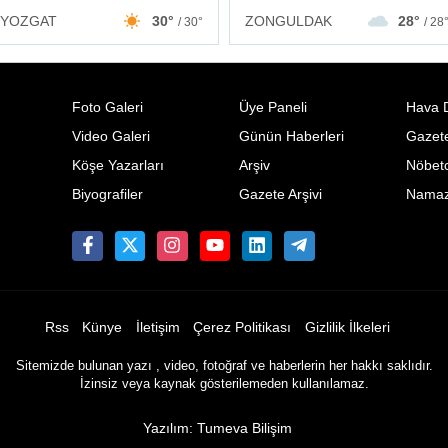
ZONGULDAK
28°
YOZGAT
30°
/ 28
/ 30°
Foto Galeri
Üye Paneli
Hava 
Video Galeri
Günün Haberleri
Gazete
Köşe Yazarları
Arşiv
Nöbetc
Biyografiler
Gazete Arşivi
Namaz 
Rss
Künye
İletişim
Çerez Politikası
Gizlilik İlkeleri
Sitemizde bulunan yazı , video, fotoğraf ve haberlerin her hakkı saklıdır.
İzinsiz veya kaynak gösterilemeden kullanılamaz.
Yazılım: Tumeva Bilişim