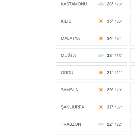
KASTAMONU
26°
/ 26°
KİLİS
35°
/ 35°
MALATYA
34°
/ 34°
MUĞLA
33°
/ 33°
ORDU
21°
/ 21°
SAMSUN
29°
/ 29°
ŞANLIURFA
37°
/ 37°
TRABZON
22°
/ 22°