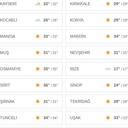
KAYSERİ
32°
KIRIKKALE
29°
/ 32°
/ 29
KOCAELİ
26°
KONYA
29°
/ 26°
/ 29
MANİSA
33°
MARDİN
34°
/ 33°
/ 34
MUŞ
31°
NEVŞEHİR
31°
/ 31°
/ 31
OSMANİYE
35°
RİZE
17°
/ 35°
/ 17
SİİRT
36°
SİNOP
24°
/ 36°
/ 24
ŞIRNAK
31°
TEKİRDAĞ
28°
/ 31°
/ 28
TUNCELİ
34°
UŞAK
33°
/ 34°
/ 33