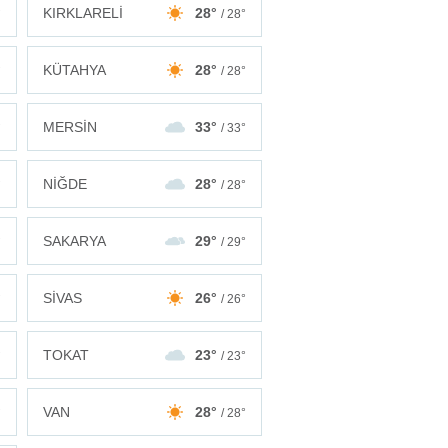
KIRKLARELİ
28°
°
/ 28°
KÜTAHYA
28°
°
/ 28°
MERSİN
33°
°
/ 33°
NİĞDE
28°
°
/ 28°
SAKARYA
29°
°
/ 29°
SİVAS
26°
°
/ 26°
TOKAT
23°
°
/ 23°
VAN
28°
°
/ 28°