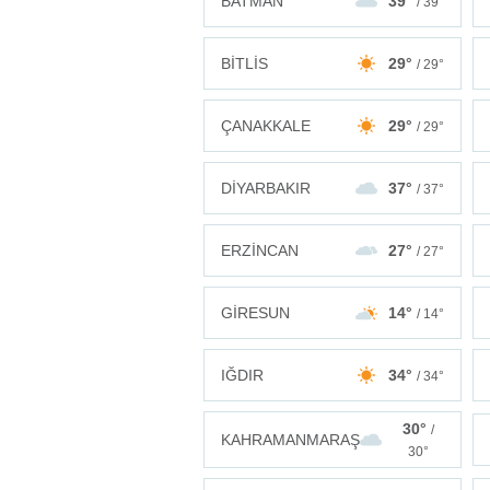
BATMAN
39°
/ 39°
BİTLİS
29°
/ 29°
ÇANAKKALE
29°
/ 29°
DİYARBAKIR
37°
/ 37°
ERZİNCAN
27°
/ 27°
GİRESUN
14°
/ 14°
IĞDIR
34°
/ 34°
30°
/
KAHRAMANMARAŞ
30°