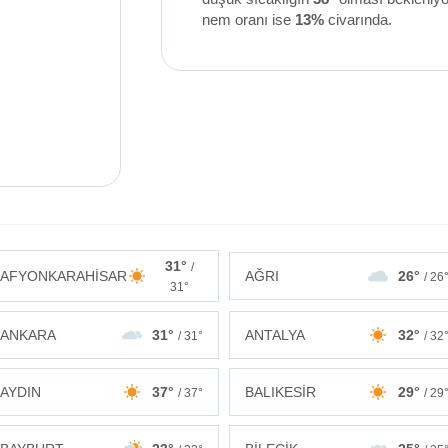
nem oranı ise
13%
civarında.
31°
/
AFYONKARAHİSAR
AĞRI
26°
/ 26
31°
ANKARA
31°
ANTALYA
32°
/ 31°
/ 32
AYDIN
37°
BALIKESİR
29°
/ 37°
/ 29