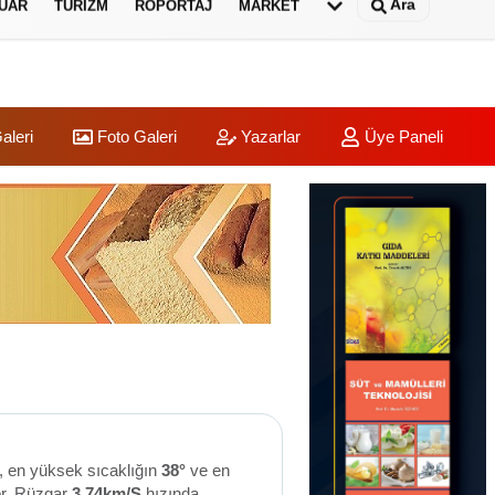
Ara
UAR
TURIZM
RÖPORTAJ
MARKET
aleri
Foto Galeri
Yazarlar
Üye Paneli
, en yüksek sıcaklığın
38°
ve en
or. Rüzgar
3.74km/S
hızında,