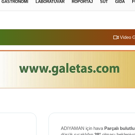
GASTRONOMI
LABORATUVAR
RÖPORTAJ
SÜT
GIDA
F
izlilik İlkeleri
Video G
ADIYAMAN için hava
Parçalı bulutlu
düşük sıcaklığın
38°
olması bekleniy