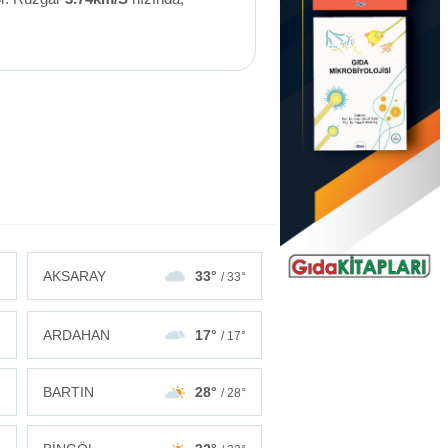
AKSARAY
33°
°
/ 33°
ARDAHAN
17°
°
/ 17°
BARTIN
28°
°
/ 28°