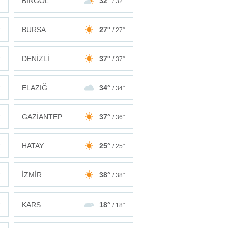
BİNGÖL
32°
°
/ 32°
BURSA
27°
°
/ 27°
DENİZLİ
37°
°
/ 37°
ELAZIĞ
34°
°
/ 34°
GAZİANTEP
37°
°
/ 36°
HATAY
25°
°
/ 25°
İZMİR
38°
°
/ 38°
KARS
18°
°
/ 18°