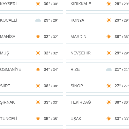
KAYSERİ
30°
KIRIKKALE
29°
/ 30°
/ 29
KOCAELİ
29°
KONYA
29°
/ 29°
/ 29
MANİSA
32°
MARDİN
36°
/ 32°
/ 36
MUŞ
32°
NEVŞEHİR
29°
/ 32°
/ 29
OSMANİYE
34°
RİZE
21°
/ 34°
/ 21
SİİRT
38°
SİNOP
27°
/ 38°
/ 27
ŞIRNAK
33°
TEKİRDAĞ
30°
/ 33°
/ 30
TUNCELİ
35°
UŞAK
33°
/ 35°
/ 33