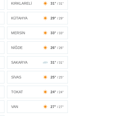
KIRKLARELİ
31°
°
/ 31°
KÜTAHYA
29°
°
/ 29°
MERSİN
33°
°
/ 33°
NİĞDE
26°
°
/ 26°
SAKARYA
31°
°
/ 31°
SİVAS
25°
°
/ 25°
TOKAT
24°
°
/ 24°
VAN
27°
°
/ 27°