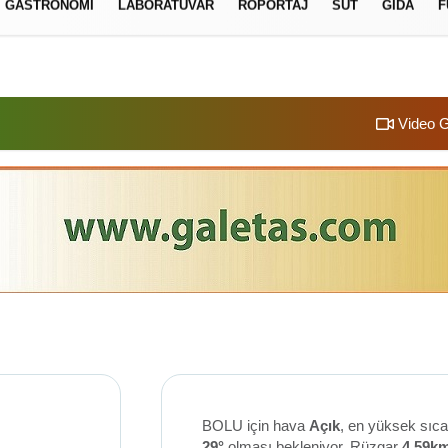
GASTRONOMI
LABORATUVAR
RÖPORTAJ
SÜT
GIDA
F
izlilik İlkeleri
Video G
BOLU için hava
Açık
, en yüksek sıca
29°
olması bekleniyor. Rüzgar
4.59k