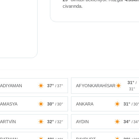
civarında.
31°
/
ADIYAMAN
37°
AFYONKARAHİSAR
/ 37°
31°
AMASYA
30°
ANKARA
31°
/ 30°
/ 30
ARTVİN
32°
AYDIN
34°
/ 32°
/ 34