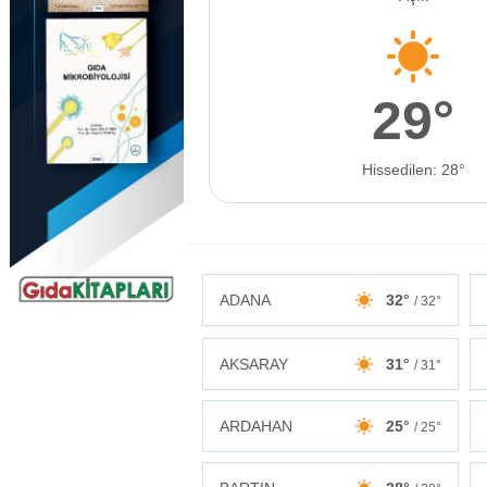
29°
Hissedilen: 28°
ADANA
32°
/ 32°
AKSARAY
31°
/ 31°
ARDAHAN
25°
/ 25°