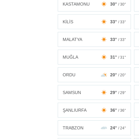
KASTAMONU
30°
/ 30°
KİLİS
33°
/ 33°
MALATYA
33°
/ 33°
MUĞLA
31°
/ 31°
ORDU
20°
/ 20°
SAMSUN
29°
/ 29°
ŞANLIURFA
36°
/ 36°
TRABZON
24°
/ 24°