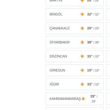
BARTIN
28°
/ 28°
BİNGÖL
32°
/ 32°
ÇANAKKALE
29°
/ 29°
DİYARBAKIR
38°
/ 38°
ERZİNCAN
33°
/ 33°
GİRESUN
19°
/ 19°
IĞDIR
33°
/ 33°
29°
/
KAHRAMANMARAŞ
29°