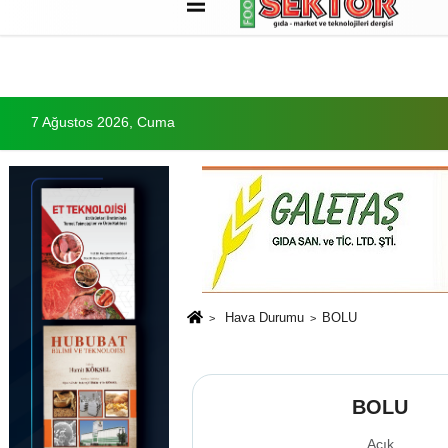
Künye
İletişim
Çerez Politikası
G
7 Ağustos 2026, Cuma
Hava Durumu
BOLU
BOLU
Açık