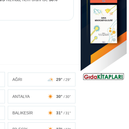
AĞRI
29°
/ 29°
ANTALYA
30°
°
/ 30°
BALIKESİR
31°
°
/ 31°