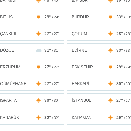
BATMAN
40°
BAYBURT
30°
/ 40°
/ 30
BİTLİS
29°
BURDUR
33°
/ 29°
/ 33
ÇANKIRI
27°
ÇORUM
28°
/ 27°
/ 28
DÜZCE
31°
EDİRNE
33°
/ 31°
/ 33
ERZURUM
27°
ESKİŞEHİR
29°
/ 27°
/ 29
GÜMÜŞHANE
27°
HAKKARİ
30°
/ 27°
/ 30
ISPARTA
30°
İSTANBUL
27°
/ 30°
/ 27
KARABÜK
32°
KARAMAN
29°
/ 32°
/ 29