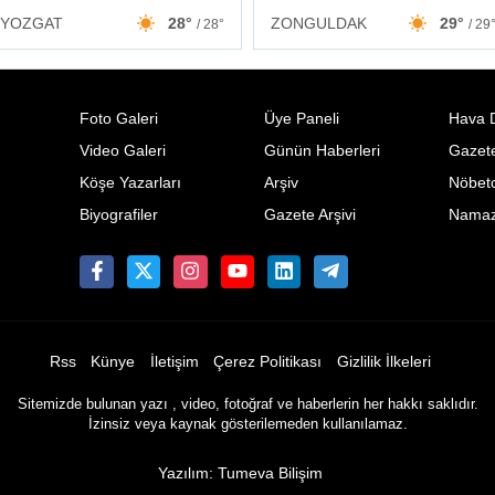
ZONGULDAK
29°
YOZGAT
28°
/ 29
/ 28°
Foto Galeri
Üye Paneli
Hava 
Video Galeri
Günün Haberleri
Gazete
Köşe Yazarları
Arşiv
Nöbetc
Biyografiler
Gazete Arşivi
Namaz 
Rss
Künye
İletişim
Çerez Politikası
Gizlilik İlkeleri
Sitemizde bulunan yazı , video, fotoğraf ve haberlerin her hakkı saklıdır.
İzinsiz veya kaynak gösterilemeden kullanılamaz.
Yazılım: Tumeva Bilişim