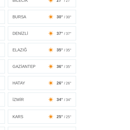
BİLECİK
27°
°
/ 27°
BURSA
30°
°
/ 30°
DENİZLİ
37°
°
/ 37°
ELAZIĞ
35°
°
/ 35°
GAZİANTEP
36°
°
/ 35°
HATAY
26°
°
/ 26°
İZMİR
34°
°
/ 34°
KARS
25°
°
/ 25°