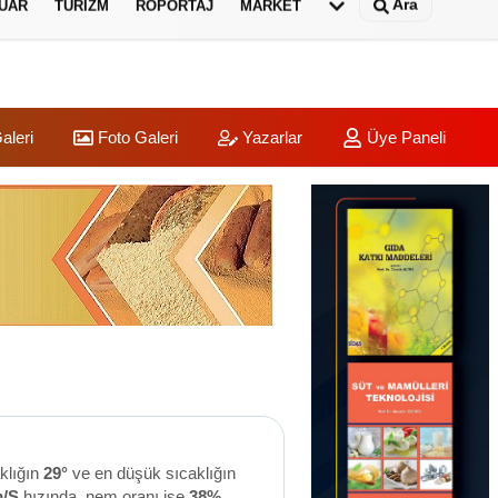
Ara
UAR
TURIZM
RÖPORTAJ
MARKET
aleri
Foto Galeri
Yazarlar
Üye Paneli
klığın
29°
ve en düşük sıcaklığın
m/S
hızında, nem oranı ise
38%