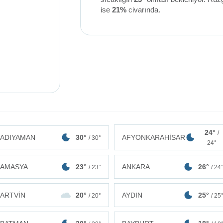
ise
21%
civarında.
24°
/
ADIYAMAN
30°
AFYONKARAHİSAR
/ 30°
24°
AMASYA
23°
ANKARA
26°
/ 23°
/ 24
ARTVİN
20°
AYDIN
25°
/ 20°
/ 25