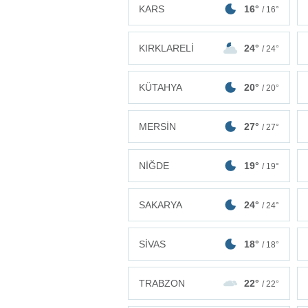
KARS
16°
/ 16°
KIRKLARELİ
24°
/ 24°
KÜTAHYA
20°
/ 20°
MERSİN
27°
/ 27°
NİĞDE
19°
/ 19°
SAKARYA
24°
/ 24°
SİVAS
18°
/ 18°
TRABZON
22°
/ 22°