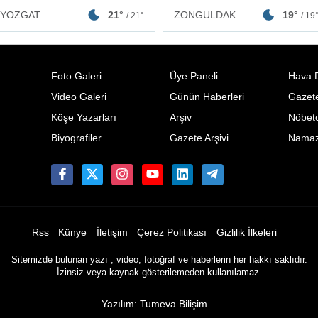
ZONGULDAK
19°
YOZGAT
21°
/ 19
/ 21°
Foto Galeri
Üye Paneli
Hava 
Video Galeri
Günün Haberleri
Gazete
Köşe Yazarları
Arşiv
Nöbetc
Biyografiler
Gazete Arşivi
Namaz 
Rss
Künye
İletişim
Çerez Politikası
Gizlilik İlkeleri
Sitemizde bulunan yazı , video, fotoğraf ve haberlerin her hakkı saklıdır.
İzinsiz veya kaynak gösterilemeden kullanılamaz.
Yazılım: Tumeva Bilişim