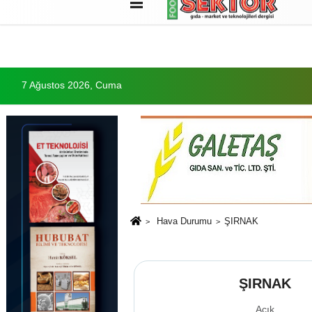
Künye
İletişim
Çerez Politikası
G
7 Ağustos 2026, Cuma
Hava Durumu
ŞIRNAK
ŞIRNAK
Açık