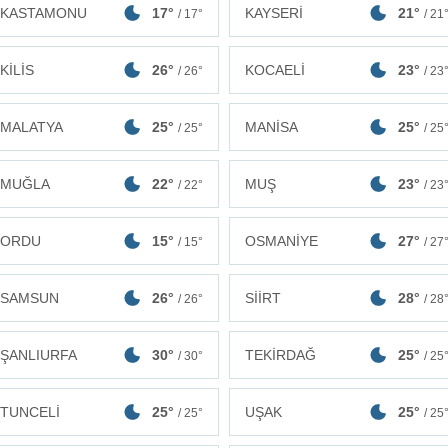
KASTAMONU
17°
KAYSERİ
21°
/ 17°
/ 21
KİLİS
26°
KOCAELİ
23°
/ 26°
/ 23
MALATYA
25°
MANİSA
25°
/ 25°
/ 25
MUĞLA
22°
MUŞ
23°
/ 22°
/ 23
ORDU
15°
OSMANİYE
27°
/ 15°
/ 27
SAMSUN
26°
SİİRT
28°
/ 26°
/ 28
ŞANLIURFA
30°
TEKİRDAĞ
25°
/ 30°
/ 25
TUNCELİ
25°
UŞAK
25°
/ 25°
/ 25