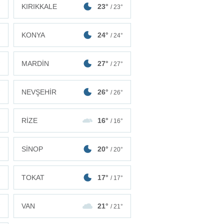
KIRIKKALE
23°
°
/ 23°
KONYA
24°
°
/ 24°
MARDİN
27°
°
/ 27°
NEVŞEHİR
26°
°
/ 26°
RİZE
16°
°
/ 16°
SİNOP
20°
°
/ 20°
TOKAT
17°
°
/ 17°
VAN
21°
°
/ 21°