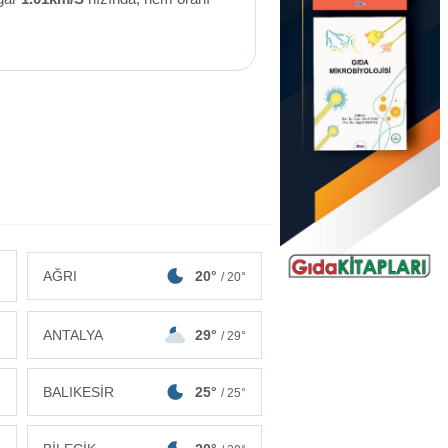
AĞRI
20°
/ 20°
ANTALYA
29°
°
/ 29°
BALIKESİR
25°
°
/ 25°