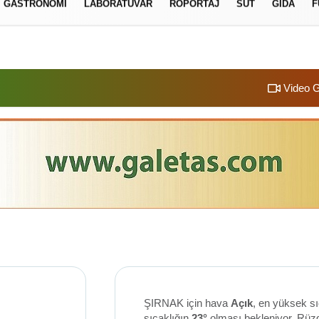
GASTRONOMI
LABORATUVAR
RÖPORTAJ
SÜT
GIDA
F
izlilik İlkeleri
Video G
ŞIRNAK için hava
Açık
, en yüksek s
sıcaklığın
23°
olması bekleniyor. Rüz