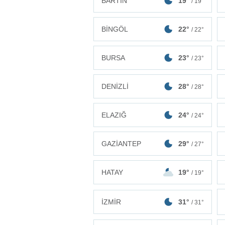
BARTIN
19°
/ 19°
BİNGÖL
22°
/ 22°
BURSA
23°
/ 23°
DENİZLİ
28°
/ 28°
ELAZIĞ
24°
/ 24°
GAZİANTEP
29°
/ 27°
HATAY
19°
/ 19°
İZMİR
31°
/ 31°