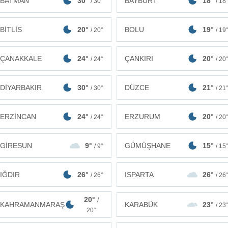
BATMAN
30°
BAYBURT
18°
/ 30°
/ 18
BİTLİS
20°
BOLU
19°
/ 20°
/ 19
ÇANAKKALE
24°
ÇANKIRI
20°
/ 24°
/ 20
DİYARBAKIR
30°
DÜZCE
21°
/ 30°
/ 21
ERZİNCAN
24°
ERZURUM
20°
/ 24°
/ 20
GİRESUN
9°
GÜMÜŞHANE
15°
/ 9°
/ 15
IĞDIR
26°
ISPARTA
26°
/ 26°
/ 26
20°
/
KAHRAMANMARAŞ
KARABÜK
23°
/ 23
20°