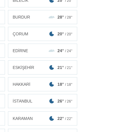
BİLECİK
20°
°
/ 20°
BURDUR
28°
°
/ 28°
ÇORUM
20°
°
/ 20°
EDİRNE
24°
°
/ 24°
ESKİŞEHİR
21°
°
/ 21°
HAKKARİ
18°
°
/ 18°
İSTANBUL
26°
°
/ 26°
KARAMAN
22°
°
/ 22°