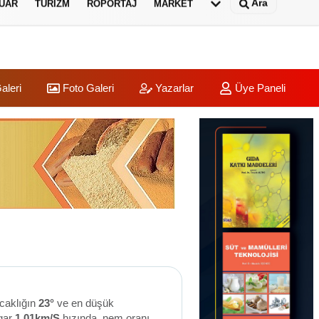
Ara
UAR
TURIZM
RÖPORTAJ
MARKET
aleri
Foto Galeri
Yazarlar
Üye Paneli
ıcaklığın
23°
ve en düşük
gar
1.01km/S
hızında, nem oranı