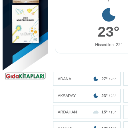
23°
Hissedilen: 22°
ADANA
27°
/ 26°
AKSARAY
23°
/ 23°
ARDAHAN
15°
/ 15°