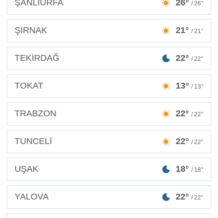
ŞANLIURFA
26°
/ 26°
ŞIRNAK
21°
/ 21°
TEKİRDAĞ
22°
/ 22°
TOKAT
13°
/ 13°
TRABZON
22°
/ 22°
TUNCELİ
22°
/ 22°
UŞAK
18°
/ 18°
YALOVA
22°
/ 22°