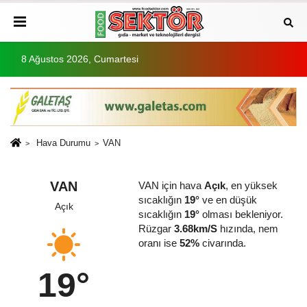
8 Ağustos 2026, Cumartesi
Hava Durumu
VAN
VAN
VAN için hava
Açık
, en yüksek
sıcaklığın
19°
ve en düşük
Açık
sıcaklığın
19°
olması bekleniyor.
Rüzgar
3.68km/S
hızında, nem
oranı ise
52%
civarında.
19°