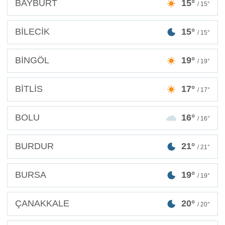
BAYBURT
15°
/ 15°
BİLECİK
15°
/ 15°
BİNGÖL
19°
/ 19°
BİTLİS
17°
/ 17°
BOLU
16°
/ 16°
BURDUR
21°
/ 21°
BURSA
19°
/ 19°
ÇANAKKALE
20°
/ 20°