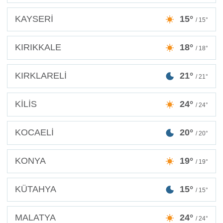
KAYSERİ
15°
/ 15°
KIRIKKALE
18°
/ 18°
KIRKLARELİ
21°
/ 21°
KİLİS
24°
/ 24°
KOCAELİ
20°
/ 20°
KONYA
19°
/ 19°
KÜTAHYA
15°
/ 15°
MALATYA
24°
/ 24°