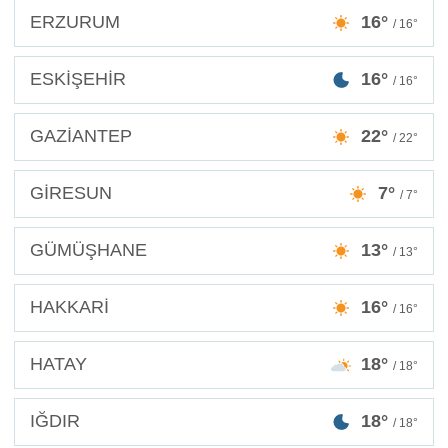
ERZURUM
16°
/ 16°
ESKİŞEHİR
16°
/ 16°
GAZİANTEP
22°
/ 22°
GİRESUN
7°
/ 7°
GÜMÜŞHANE
13°
/ 13°
HAKKARİ
16°
/ 16°
HATAY
18°
/ 18°
IĞDIR
18°
/ 18°