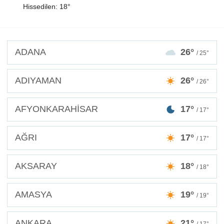
Hissedilen: 18°
ADANA
26°
/ 25°
ADIYAMAN
26°
/ 26°
AFYONKARAHİSAR
17°
/ 17°
AĞRI
17°
/ 17°
AKSARAY
18°
/ 18°
AMASYA
19°
/ 19°
ANKARA
21°