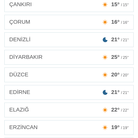
ÇANKIRI
15°
/ 15°
ÇORUM
16°
/ 16°
DENİZLİ
21°
/ 21°
DİYARBAKIR
25°
/ 25°
DÜZCE
20°
/ 20°
EDİRNE
21°
/ 21°
ELAZIĞ
22°
/ 22°
ERZİNCAN
19°
/ 19°