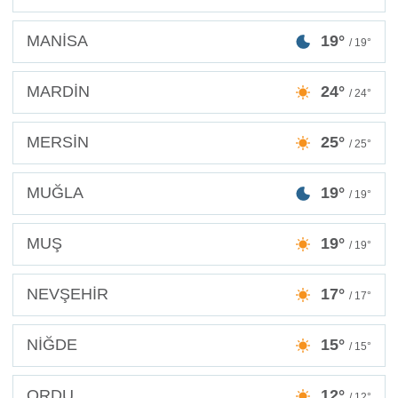
MANİSA
19°
/ 19°
MARDİN
24°
/ 24°
MERSİN
25°
/ 25°
MUĞLA
19°
/ 19°
MUŞ
19°
/ 19°
NEVŞEHİR
17°
/ 17°
NİĞDE
15°
/ 15°
ORDU
12°
/ 12°