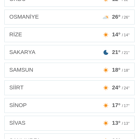
OSMANİYE
26°
/ 26°
RİZE
14°
/ 14°
SAKARYA
21°
/ 21°
SAMSUN
18°
/ 18°
SİİRT
24°
/ 24°
SİNOP
17°
/ 17°
SİVAS
13°
/ 13°