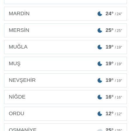
MARDİN
24°
/ 24°
MERSİN
25°
/ 25°
MUĞLA
19°
/ 19°
MUŞ
19°
/ 19°
NEVŞEHİR
19°
/ 19°
NİĞDE
16°
/ 16°
ORDU
12°
/ 12°
OSMANİYE
25°
/ 25°