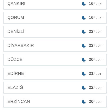
ÇANKIRI
16°
/ 16°
ÇORUM
16°
/ 16°
DENİZLİ
23°
/ 23°
DİYARBAKIR
23°
/ 23°
DÜZCE
20°
/ 20°
EDİRNE
21°
/ 21°
ELAZIĞ
22°
/ 22°
ERZİNCAN
20°
/ 20°