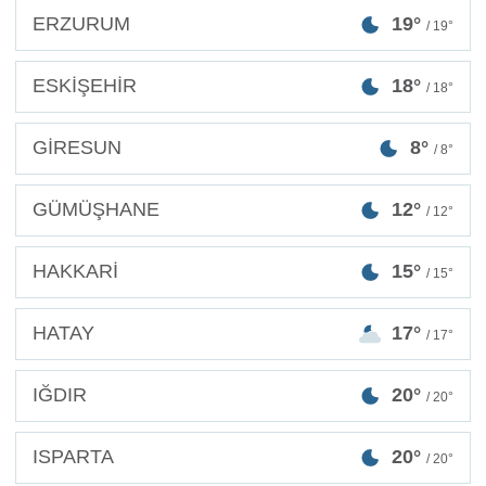
ERZURUM
19°
/ 19°
ESKİŞEHİR
18°
/ 18°
GİRESUN
8°
/ 8°
GÜMÜŞHANE
12°
/ 12°
HAKKARİ
15°
/ 15°
HATAY
17°
/ 17°
IĞDIR
20°
/ 20°
ISPARTA
20°
/ 20°