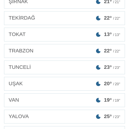
ŞIRNAK
21°
/ 21°
TEKİRDAĞ
22°
/ 22°
TOKAT
13°
/ 13°
TRABZON
22°
/ 22°
TUNCELİ
23°
/ 23°
UŞAK
20°
/ 20°
VAN
19°
/ 19°
YALOVA
25°
/ 23°