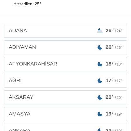
Hissedilen: 25°
ADANA
26°
/ 24°
ADIYAMAN
26°
/ 26°
AFYONKARAHİSAR
18°
/ 18°
AĞRI
17°
/ 17°
AKSARAY
20°
/ 20°
AMASYA
19°
/ 19°
ANKARA
22°