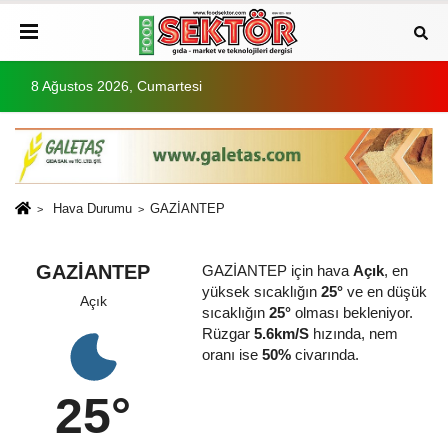
8 Ağustos 2026, Cumartesi
Hava Durumu
GAZİANTEP
GAZİANTEP
GAZİANTEP için hava
Açık
, en
yüksek sıcaklığın
25°
ve en düşük
Açık
sıcaklığın
25°
olması bekleniyor.
Rüzgar
5.6km/S
hızında, nem
oranı ise
50%
civarında.
25°