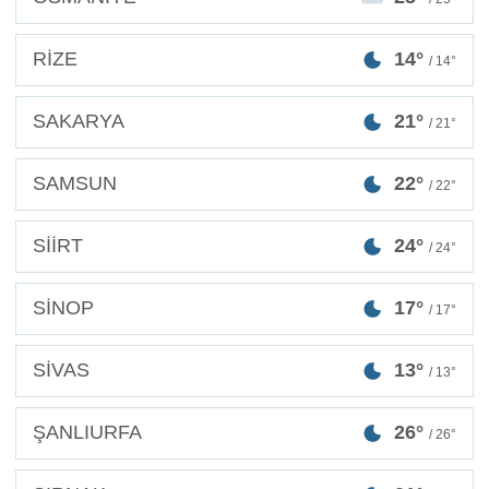
RİZE
14°
/ 14°
SAKARYA
21°
/ 21°
SAMSUN
22°
/ 22°
SİİRT
24°
/ 24°
SİNOP
17°
/ 17°
SİVAS
13°
/ 13°
ŞANLIURFA
26°
/ 26°