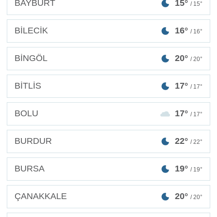
BAYBURT
15°
/ 15°
BİLECİK
16°
/ 16°
BİNGÖL
20°
/ 20°
BİTLİS
17°
/ 17°
BOLU
17°
/ 17°
BURDUR
22°
/ 22°
BURSA
19°
/ 19°
ÇANAKKALE
20°
/ 20°