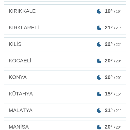
KIRIKKALE
19°
/ 19°
KIRKLARELİ
21°
/ 21°
KİLİS
22°
/ 22°
KOCAELİ
20°
/ 20°
KONYA
20°
/ 20°
KÜTAHYA
15°
/ 15°
MALATYA
21°
/ 21°
MANİSA
20°
/ 20°