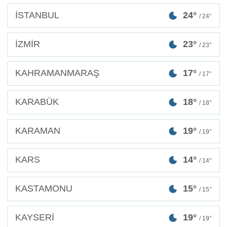
İSTANBUL
24°
/ 24°
İZMİR
23°
/ 23°
KAHRAMANMARAŞ
17°
/ 17°
KARABÜK
18°
/ 18°
KARAMAN
19°
/ 19°
KARS
14°
/ 14°
KASTAMONU
15°
/ 15°
KAYSERİ
19°
/ 19°