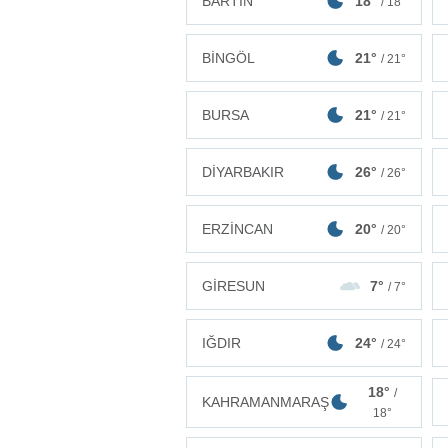
BARTIN
18°
/ 18°
BİNGÖL
21°
/ 21°
BURSA
21°
/ 21°
DİYARBAKIR
26°
/ 26°
ERZİNCAN
20°
/ 20°
GİRESUN
7°
/ 7°
IĞDIR
24°
/ 24°
18°
/
KAHRAMANMARAŞ
18°