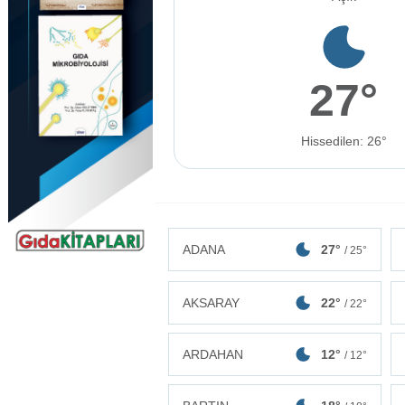
27°
Hissedilen: 26°
ADANA
27°
/ 25°
AKSARAY
22°
/ 22°
ARDAHAN
12°
/ 12°