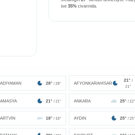
ise
35%
civarında.
21°
/
ADIYAMAN
28°
AFYONKARAHİSAR
/ 28°
21°
AMASYA
21°
ANKARA
25°
/ 21°
/ 22
ARTVİN
18°
AYDIN
25°
/ 18°
/ 25