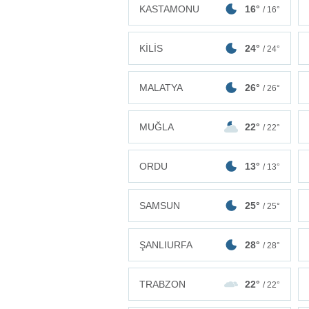
KASTAMONU
16°
/ 16°
KİLİS
24°
/ 24°
MALATYA
26°
/ 26°
MUĞLA
22°
/ 22°
ORDU
13°
/ 13°
SAMSUN
25°
/ 25°
ŞANLIURFA
28°
/ 28°
TRABZON
22°
/ 22°