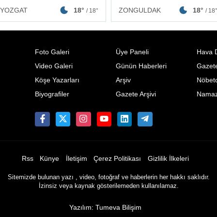
ZONGULDAK
18°
YOZGAT
18°
/ 18
/ 18°
Foto Galeri
Üye Paneli
Hava 
Video Galeri
Günün Haberleri
Gazete
Köşe Yazarları
Arşiv
Nöbetc
Biyografiler
Gazete Arşivi
Namaz 
Rss
Künye
İletişim
Çerez Politikası
Gizlilik İlkeleri
Sitemizde bulunan yazı , video, fotoğraf ve haberlerin her hakkı saklıdır.
İzinsiz veya kaynak gösterilemeden kullanılamaz.
Yazılım: Tumeva Bilişim