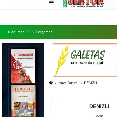
Künye
İletişim
Çerez Politikası
G
6 Ağustos 2026, Perşembe
Hava Durumu
DENİZLİ
DENİZLİ
Açık