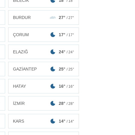
BİLECİK
18°
°
/ 18°
BURDUR
27°
°
/ 27°
ÇORUM
17°
°
/ 17°
ELAZIĞ
24°
°
/ 24°
GAZİANTEP
25°
°
/ 25°
HATAY
16°
°
/ 16°
İZMİR
28°
°
/ 28°
KARS
14°
°
/ 14°