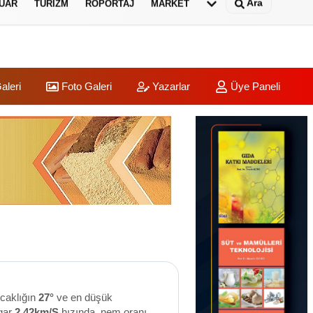
Ara
UAR
TURIZM
RÖPORTAJ
MARKET
aleri
Foto Galeri
Yazarlar
Üye Paneli
ıcaklığın
27°
ve en düşük
gar
2.42km/S
hızında, nem oranı