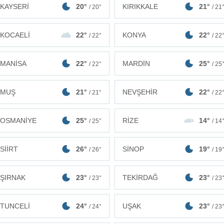
KAYSERİ
20°
KIRIKKALE
21°
/ 20°
/ 21
KOCAELİ
22°
KONYA
22°
/ 22°
/ 22
MANİSA
22°
MARDİN
25°
/ 22°
/ 25
MUŞ
21°
NEVŞEHİR
22°
/ 21°
/ 22
OSMANİYE
25°
RİZE
14°
/ 25°
/ 14
SİİRT
26°
SİNOP
19°
/ 26°
/ 19
ŞIRNAK
23°
TEKİRDAĞ
23°
/ 23°
/ 23
TUNCELİ
24°
UŞAK
23°
/ 24°
/ 23