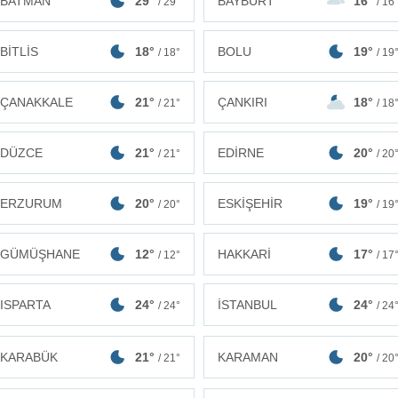
BATMAN
29°
BAYBURT
16°
/ 29°
/ 16
BİTLİS
18°
BOLU
19°
/ 18°
/ 19
ÇANAKKALE
21°
ÇANKIRI
18°
/ 21°
/ 18
DÜZCE
21°
EDİRNE
20°
/ 21°
/ 20
ERZURUM
20°
ESKİŞEHİR
19°
/ 20°
/ 19
GÜMÜŞHANE
12°
HAKKARİ
17°
/ 12°
/ 17
ISPARTA
24°
İSTANBUL
24°
/ 24°
/ 24
KARABÜK
21°
KARAMAN
20°
/ 21°
/ 20