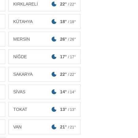
KIRKLARELİ
22°
°
/ 22°
KÜTAHYA
18°
°
/ 18°
MERSİN
26°
°
/ 26°
NİĞDE
17°
°
/ 17°
SAKARYA
22°
°
/ 22°
SİVAS
14°
°
/ 14°
TOKAT
13°
°
/ 13°
VAN
21°
°
/ 21°