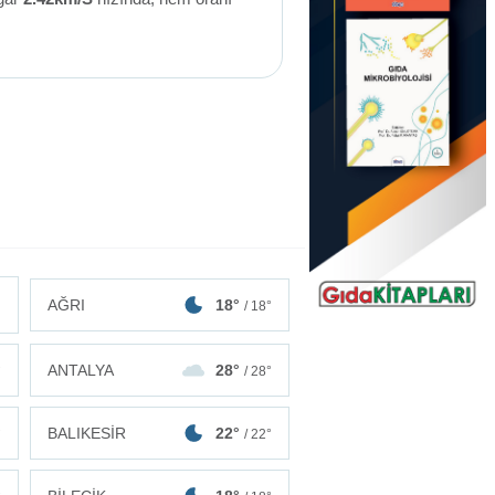
AĞRI
18°
/ 18°
ANTALYA
28°
°
/ 28°
BALIKESİR
22°
°
/ 22°