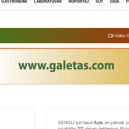
GASTRONOMI
LABORATUVAR
RÖPORTAJ
SÜT
GIDA
F
izlilik İlkeleri
Video G
DENİZLİ için hava
Açık
, en yüksek s
sıcaklığın
27°
olması bekleniyor. Rüz