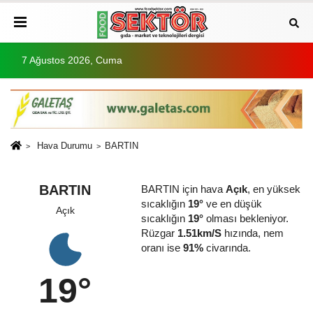
7 Ağustos 2026, Cuma
Hava Durumu
BARTIN
BARTIN
BARTIN için hava
Açık
, en yüksek
sıcaklığın
19°
ve en düşük
Açık
sıcaklığın
19°
olması bekleniyor.
Rüzgar
1.51km/S
hızında, nem
oranı ise
91%
civarında.
19°