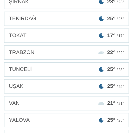
ŞIRNAK
23°
/ 23°
TEKİRDAĞ
25°
/ 25°
TOKAT
17°
/ 17°
TRABZON
22°
/ 22°
TUNCELİ
25°
/ 25°
UŞAK
25°
/ 25°
VAN
21°
/ 21°
YALOVA
25°
/ 25°