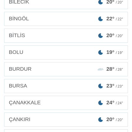
BİLECİK
20°
/ 20°
BİNGÖL
22°
/ 22°
BİTLİS
20°
/ 20°
BOLU
19°
/ 19°
BURDUR
28°
/ 28°
BURSA
23°
/ 23°
ÇANAKKALE
24°
/ 24°
ÇANKIRI
20°
/ 20°