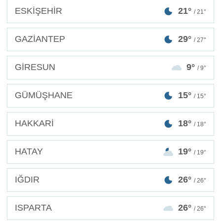
ESKİŞEHİR
21°
/ 21°
GAZİANTEP
29°
/ 27°
GİRESUN
9°
/ 9°
GÜMÜŞHANE
15°
/ 15°
HAKKARİ
18°
/ 18°
HATAY
19°
/ 19°
IĞDIR
26°
/ 26°
ISPARTA
26°
/ 26°