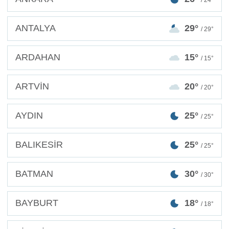
/ 24°
ANTALYA
29°
/ 29°
ARDAHAN
15°
/ 15°
ARTVİN
20°
/ 20°
AYDIN
25°
/ 25°
BALIKESİR
25°
/ 25°
BATMAN
30°
/ 30°
BAYBURT
18°
/ 18°