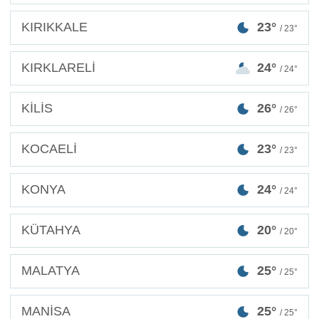
KIRIKKALE
23°
/ 23°
KIRKLARELİ
24°
/ 24°
KİLİS
26°
/ 26°
KOCAELİ
23°
/ 23°
KONYA
24°
/ 24°
KÜTAHYA
20°
/ 20°
MALATYA
25°
/ 25°
MANİSA
25°
/ 25°