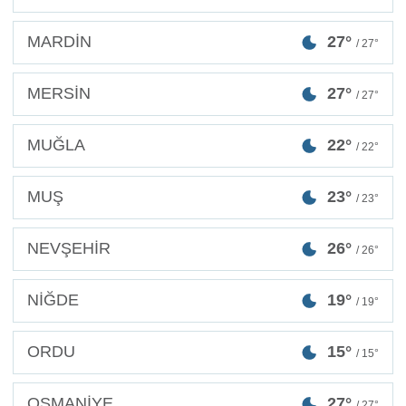
MARDİN
27°
/ 27°
MERSİN
27°
/ 27°
MUĞLA
22°
/ 22°
MUŞ
23°
/ 23°
NEVŞEHİR
26°
/ 26°
NİĞDE
19°
/ 19°
ORDU
15°
/ 15°
OSMANİYE
27°
/ 27°