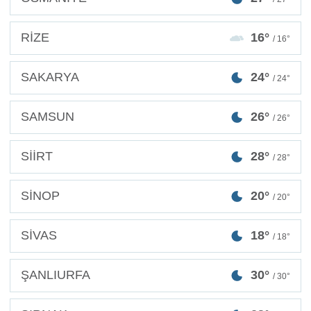
RİZE
16°
/ 16°
SAKARYA
24°
/ 24°
SAMSUN
26°
/ 26°
SİİRT
28°
/ 28°
SİNOP
20°
/ 20°
SİVAS
18°
/ 18°
ŞANLIURFA
30°
/ 30°