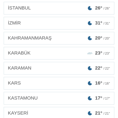
İSTANBUL
26°
/ 26°
İZMİR
31°
/ 31°
KAHRAMANMARAŞ
20°
/ 20°
KARABÜK
23°
/ 23°
KARAMAN
22°
/ 22°
KARS
16°
/ 16°
KASTAMONU
17°
/ 17°
KAYSERİ
21°
/ 21°