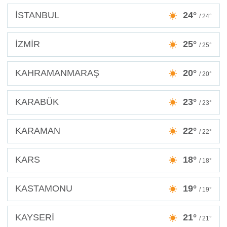
İSTANBUL
24°
/ 24°
İZMİR
25°
/ 25°
KAHRAMANMARAŞ
20°
/ 20°
KARABÜK
23°
/ 23°
KARAMAN
22°
/ 22°
KARS
18°
/ 18°
KASTAMONU
19°
/ 19°
KAYSERİ
21°
/ 21°