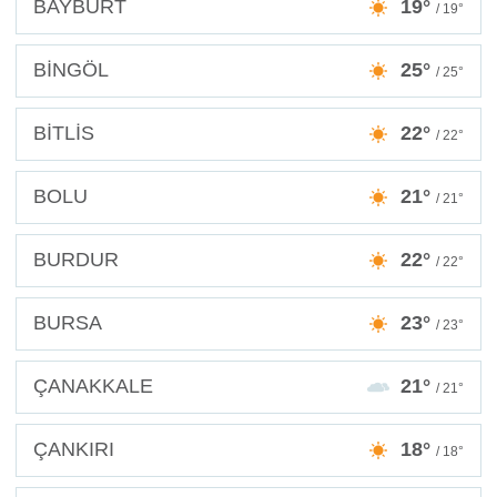
BAYBURT
19°
/ 19°
BİNGÖL
25°
/ 25°
BİTLİS
22°
/ 22°
BOLU
21°
/ 21°
BURDUR
22°
/ 22°
BURSA
23°
/ 23°
ÇANAKKALE
21°
/ 21°
ÇANKIRI
18°
/ 18°