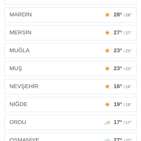
MARDİN
28°
/ 28°
MERSİN
27°
/ 27°
MUĞLA
23°
/ 23°
MUŞ
23°
/ 23°
NEVŞEHİR
16°
/ 16°
NİĞDE
19°
/ 19°
ORDU
17°
/ 17°
OSMANİYE
27°
/ 27°