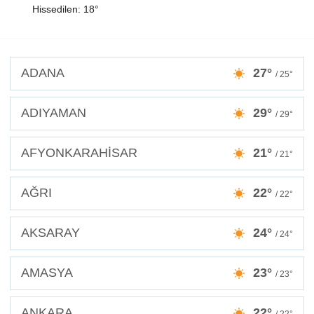
Hissedilen: 18°
ADANA
27°
/ 25°
ADIYAMAN
29°
/ 29°
AFYONKARAHİSAR
21°
/ 21°
AĞRI
22°
/ 22°
AKSARAY
24°
/ 24°
AMASYA
23°
/ 23°
ANKARA
22°