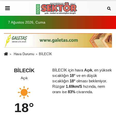
7 Ağustos 2026, Cuma
Hava Durumu
BİLECİK
BİLECİK
BİLECİK için hava
Açık
, en yüksek
sıcaklığın
18°
ve en düşük
Açık
sıcaklığın
18°
olması bekleniyor.
Rüzgar
1.69km/S
hızında, nem
oranı ise
83%
civarında.
18°