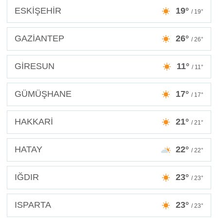
ESKİŞEHİR
19°
/ 19°
GAZİANTEP
26°
/ 26°
GİRESUN
11°
/ 11°
GÜMÜŞHANE
17°
/ 17°
HAKKARİ
21°
/ 21°
HATAY
22°
/ 22°
IĞDIR
23°
/ 23°
ISPARTA
23°
/ 23°