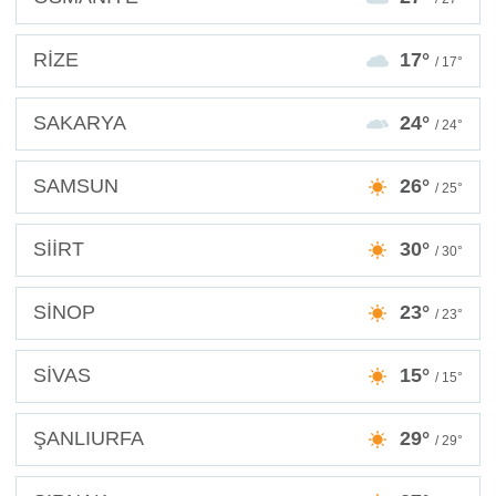
RİZE
17°
/ 17°
SAKARYA
24°
/ 24°
SAMSUN
26°
/ 25°
SİİRT
30°
/ 30°
SİNOP
23°
/ 23°
SİVAS
15°
/ 15°
ŞANLIURFA
29°
/ 29°