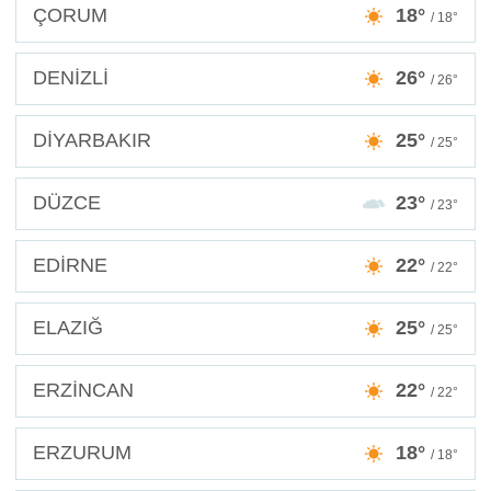
ÇORUM
18°
/ 18°
DENİZLİ
26°
/ 26°
DİYARBAKIR
25°
/ 25°
DÜZCE
23°
/ 23°
EDİRNE
22°
/ 22°
ELAZIĞ
25°
/ 25°
ERZİNCAN
22°
/ 22°
ERZURUM
18°
/ 18°