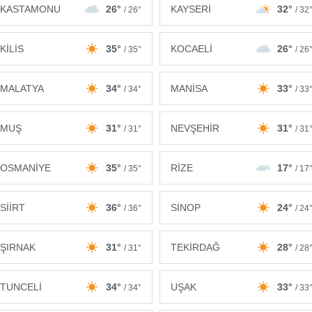
KASTAMONU
26°
KAYSERİ
32°
/ 26°
/ 32
KİLİS
35°
KOCAELİ
26°
/ 35°
/ 26
MALATYA
34°
MANİSA
33°
/ 34°
/ 33
MUŞ
31°
NEVŞEHİR
31°
/ 31°
/ 31
OSMANİYE
35°
RİZE
17°
/ 35°
/ 17
SİİRT
36°
SİNOP
24°
/ 36°
/ 24
ŞIRNAK
31°
TEKİRDAĞ
28°
/ 31°
/ 28
TUNCELİ
34°
UŞAK
33°
/ 34°
/ 33