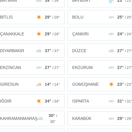
BATMAN
39°
BAYBURT
23°
/ 39°
/ 23
BİTLİS
29°
BOLU
25°
/ 29°
/ 25
ÇANAKKALE
29°
ÇANKIRI
24°
/ 29°
/ 24
DİYARBAKIR
37°
DÜZCE
27°
/ 37°
/ 27
ERZİNCAN
27°
ERZURUM
27°
/ 27°
/ 27
GİRESUN
14°
GÜMÜŞHANE
23°
/ 14°
/ 23
IĞDIR
34°
ISPARTA
31°
/ 34°
/ 31
30°
/
KAHRAMANMARAŞ
KARABÜK
29°
/ 29
30°