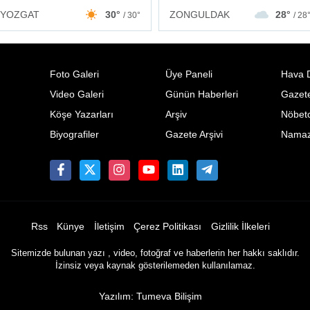
ZONGULDAK
28°
YOZGAT
30°
/ 28
/ 30°
Foto Galeri
Üye Paneli
Hava 
Video Galeri
Günün Haberleri
Gazete
Köşe Yazarları
Arşiv
Nöbetc
Biyografiler
Gazete Arşivi
Namaz 
Rss
Künye
İletişim
Çerez Politikası
Gizlilik İlkeleri
Sitemizde bulunan yazı , video, fotoğraf ve haberlerin her hakkı saklıdır.
İzinsiz veya kaynak gösterilemeden kullanılamaz.
Yazılım: Tumeva Bilişim