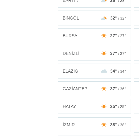
BARTIN
28°
/ 28°
BİNGÖL
32°
/ 32°
BURSA
27°
/ 27°
DENİZLİ
37°
/ 37°
ELAZIĞ
34°
/ 34°
GAZİANTEP
37°
/ 36°
HATAY
25°
/ 25°
İZMİR
38°
/ 38°