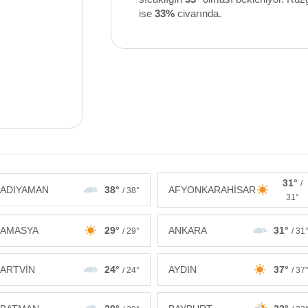
ise
33%
civarında.
31°
/
ADIYAMAN
38°
AFYONKARAHİSAR
/ 38°
31°
AMASYA
29°
ANKARA
31°
/ 29°
/ 31
ARTVİN
24°
AYDIN
37°
/ 24°
/ 37