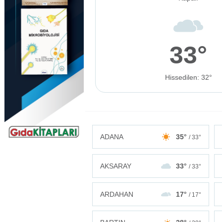
33°
Hissedilen: 32°
ADANA
35°
/ 33°
AKSARAY
33°
/ 33°
ARDAHAN
17°
/ 17°