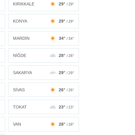
KIRIKKALE
29°
°
/ 29°
KONYA
29°
°
/ 29°
MARDİN
34°
°
/ 34°
NİĞDE
28°
°
/ 28°
SAKARYA
29°
°
/ 29°
SİVAS
26°
°
/ 26°
TOKAT
23°
°
/ 23°
VAN
28°
°
/ 28°