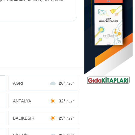
AĞRI
26°
/ 26°
ANTALYA
32°
°
/ 32°
BALIKESİR
29°
°
/ 29°