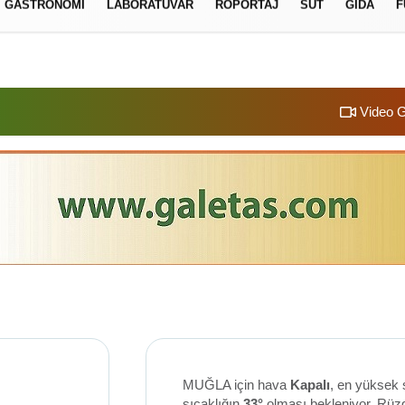
GASTRONOMI
LABORATUVAR
RÖPORTAJ
SÜT
GIDA
F
izlilik İlkeleri
Video G
MUĞLA için hava
Kapalı
, en yüksek 
sıcaklığın
33°
olması bekleniyor. Rüz