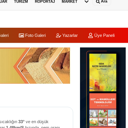
Ara
UAR
TURIZM
RÖPORTAJ
MARKET
aleri
Foto Galeri
Yazarlar
Üye Paneli
sıcaklığın
33°
ve en düşük
gar
1.48km/S
hızında, nem oranı