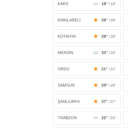
KARS
18°
/ 18°
KIRKLARELİ
28°
/ 28°
KÜTAHYA
28°
/ 28°
MERSİN
33°
/ 33°
ORDU
21°
/ 21°
SAMSUN
29°
/ 29°
ŞANLIURFA
37°
/ 37°
TRABZON
22°
/ 22°