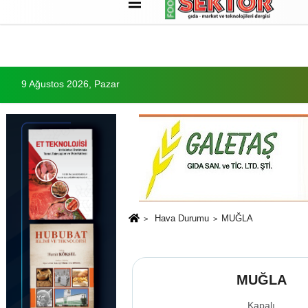
Künye
İletişim
Çerez Politikası
G
9 Ağustos 2026, Pazar
Hava Durumu
MUĞLA
MUĞLA
Kapalı