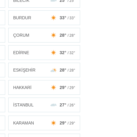
BİLECİK
25°
°
/ 25°
BURDUR
33°
°
/ 33°
ÇORUM
28°
°
/ 28°
EDİRNE
32°
°
/ 32°
ESKİŞEHİR
28°
°
/ 28°
HAKKARİ
29°
°
/ 29°
İSTANBUL
27°
°
/ 26°
KARAMAN
29°
°
/ 29°