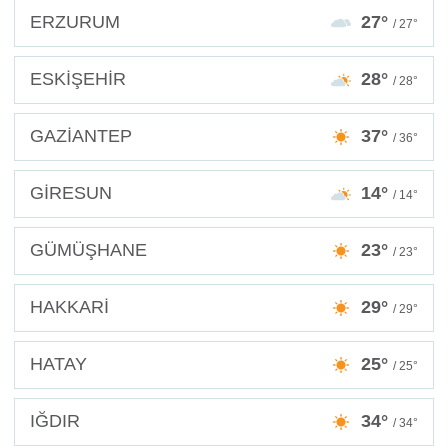
ERZURUM
27°
/ 27°
ESKİŞEHİR
28°
/ 28°
GAZİANTEP
37°
/ 36°
GİRESUN
14°
/ 14°
GÜMÜŞHANE
23°
/ 23°
HAKKARİ
29°
/ 29°
HATAY
25°
/ 25°
IĞDIR
34°
/ 34°