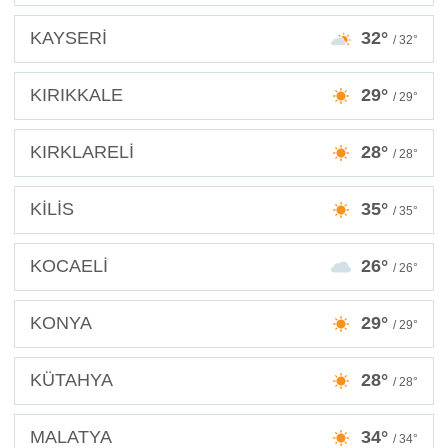
KAYSERİ
32°
/ 32°
KIRIKKALE
29°
/ 29°
KIRKLARELİ
28°
/ 28°
KİLİS
35°
/ 35°
KOCAELİ
26°
/ 26°
KONYA
29°
/ 29°
KÜTAHYA
28°
/ 28°
MALATYA
34°
/ 34°