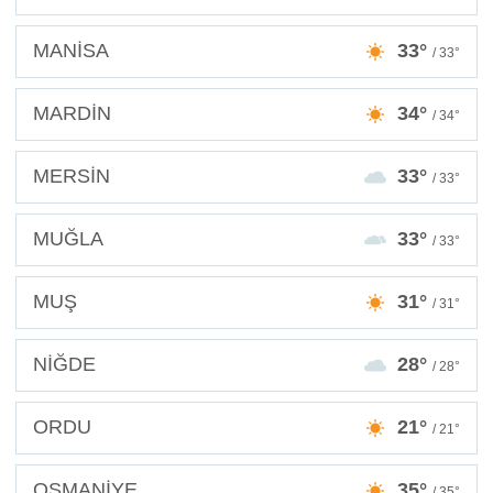
MANİSA
33°
/ 33°
MARDİN
34°
/ 34°
MERSİN
33°
/ 33°
MUĞLA
33°
/ 33°
MUŞ
31°
/ 31°
NİĞDE
28°
/ 28°
ORDU
21°
/ 21°
OSMANİYE
35°
/ 35°