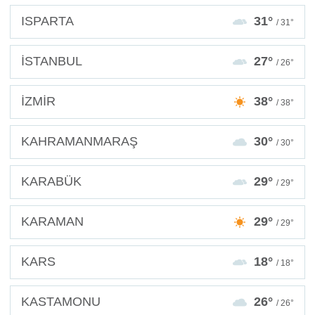
ISPARTA
31°
/ 31°
İSTANBUL
27°
/ 26°
İZMİR
38°
/ 38°
KAHRAMANMARAŞ
30°
/ 30°
KARABÜK
29°
/ 29°
KARAMAN
29°
/ 29°
KARS
18°
/ 18°
KASTAMONU
26°
/ 26°