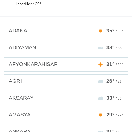
Hissedilen: 29°
ADANA
35°
/ 33°
ADIYAMAN
38°
/ 38°
AFYONKARAHİSAR
31°
/ 31°
AĞRI
26°
/ 26°
AKSARAY
33°
/ 33°
AMASYA
29°
/ 29°
ANKARA
31°