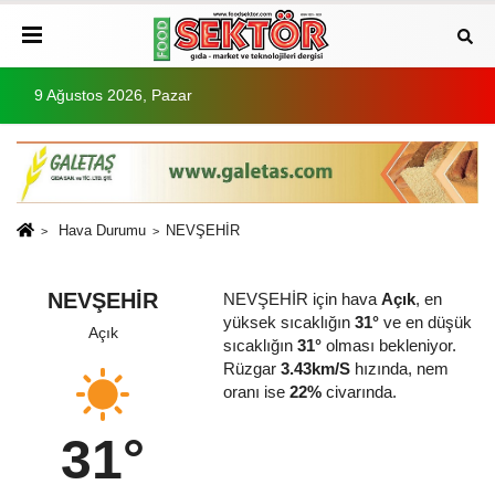
9 Ağustos 2026, Pazar
Hava Durumu
NEVŞEHİR
NEVŞEHİR
NEVŞEHİR için hava
Açık
, en
yüksek sıcaklığın
31°
ve en düşük
Açık
sıcaklığın
31°
olması bekleniyor.
Rüzgar
3.43km/S
hızında, nem
oranı ise
22%
civarında.
31°