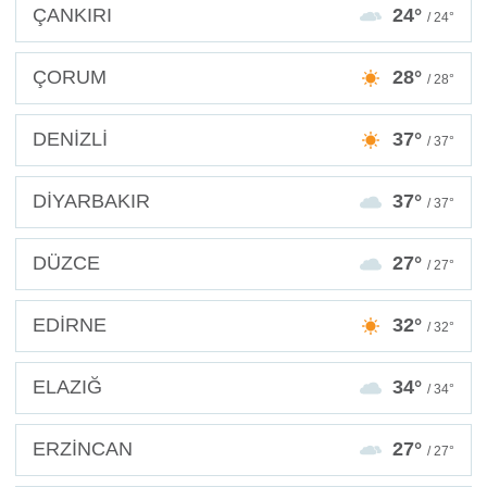
ÇANKIRI
24°
/ 24°
ÇORUM
28°
/ 28°
DENİZLİ
37°
/ 37°
DİYARBAKIR
37°
/ 37°
DÜZCE
27°
/ 27°
EDİRNE
32°
/ 32°
ELAZIĞ
34°
/ 34°
ERZİNCAN
27°
/ 27°