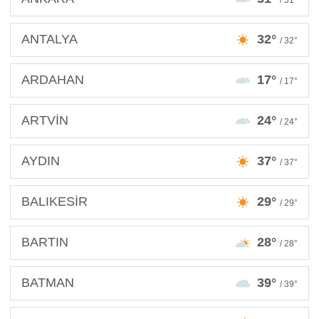
/ 31°
ANTALYA
32°
/ 32°
ARDAHAN
17°
/ 17°
ARTVİN
24°
/ 24°
AYDIN
37°
/ 37°
BALIKESİR
29°
/ 29°
BARTIN
28°
/ 28°
BATMAN
39°
/ 39°