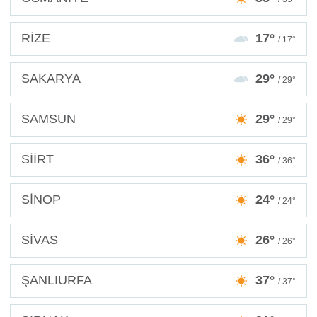
RİZE
17°
/ 17°
SAKARYA
29°
/ 29°
SAMSUN
29°
/ 29°
SİİRT
36°
/ 36°
SİNOP
24°
/ 24°
SİVAS
26°
/ 26°
ŞANLIURFA
37°
/ 37°