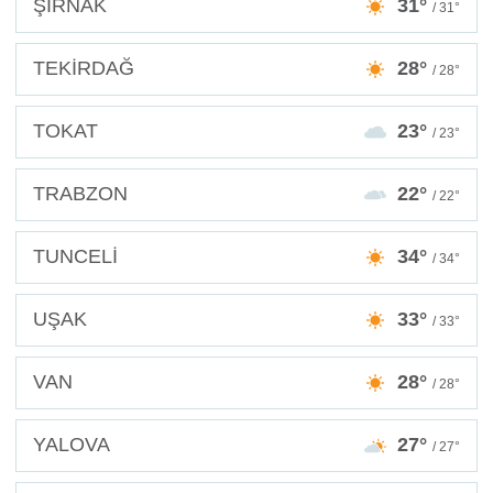
ŞIRNAK
31°
/ 31°
TEKİRDAĞ
28°
/ 28°
TOKAT
23°
/ 23°
TRABZON
22°
/ 22°
TUNCELİ
34°
/ 34°
UŞAK
33°
/ 33°
VAN
28°
/ 28°
YALOVA
27°
/ 27°