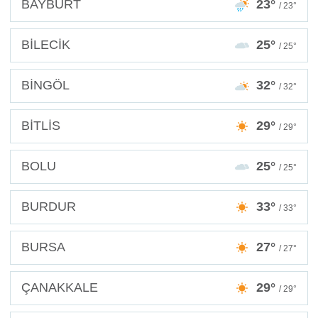
BAYBURT
23°
/ 23°
BİLECİK
25°
/ 25°
BİNGÖL
32°
/ 32°
BİTLİS
29°
/ 29°
BOLU
25°
/ 25°
BURDUR
33°
/ 33°
BURSA
27°
/ 27°
ÇANAKKALE
29°
/ 29°