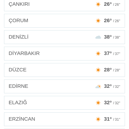
ÇANKIRI
26°
/ 26°
ÇORUM
26°
/ 26°
DENİZLİ
38°
/ 38°
DİYARBAKIR
37°
/ 37°
DÜZCE
28°
/ 28°
EDİRNE
32°
/ 32°
ELAZIĞ
32°
/ 32°
ERZİNCAN
31°
/ 31°