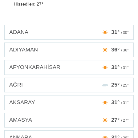
Hissedilen: 27°
ADANA
31°
/ 30°
ADIYAMAN
36°
/ 36°
AFYONKARAHİSAR
31°
/ 31°
AĞRI
25°
/ 25°
AKSARAY
31°
/ 31°
AMASYA
27°
/ 27°
ANKARA
31°