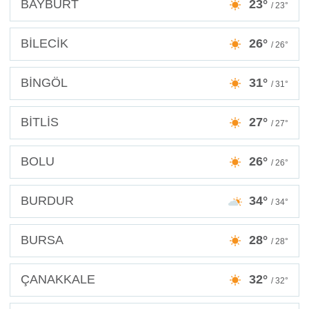
BAYBURT
23°
/ 23°
BİLECİK
26°
/ 26°
BİNGÖL
31°
/ 31°
BİTLİS
27°
/ 27°
BOLU
26°
/ 26°
BURDUR
34°
/ 34°
BURSA
28°
/ 28°
ÇANAKKALE
32°
/ 32°