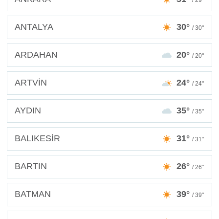
/ 29°
ANTALYA
30°
/ 30°
ARDAHAN
20°
/ 20°
ARTVİN
24°
/ 24°
AYDIN
35°
/ 35°
BALIKESİR
31°
/ 31°
BARTIN
26°
/ 26°
BATMAN
39°
/ 39°