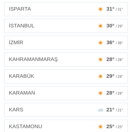
ISPARTA
31°
/ 31°
İSTANBUL
30°
/ 29°
İZMİR
36°
/ 36°
KAHRAMANMARAŞ
28°
/ 28°
KARABÜK
29°
/ 29°
KARAMAN
28°
/ 28°
KARS
21°
/ 21°
KASTAMONU
25°
/ 25°