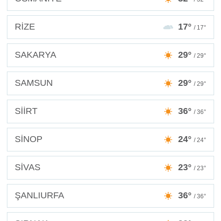
RİZE
17°
/ 17°
SAKARYA
29°
/ 29°
SAMSUN
29°
/ 29°
SİİRT
36°
/ 36°
SİNOP
24°
/ 24°
SİVAS
23°
/ 23°
ŞANLIURFA
36°
/ 36°