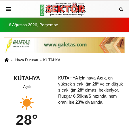
6 Ağustos 2026, Perşembe
Hava Durumu
KÜTAHYA
KÜTAHYA
KÜTAHYA için hava
Açık
, en
yüksek sıcaklığın
28°
ve en düşük
Açık
sıcaklığın
28°
olması bekleniyor.
Rüzgar
6.59km/S
hızında, nem
oranı ise
23%
civarında.
28°