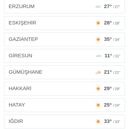
ERZURUM
27°
/ 27°
ESKİŞEHİR
28°
/ 28°
GAZİANTEP
35°
/ 34°
GİRESUN
11°
/ 11°
GÜMÜŞHANE
21°
/ 21°
HAKKARİ
29°
/ 29°
HATAY
25°
/ 24°
IĞDIR
33°
/ 33°