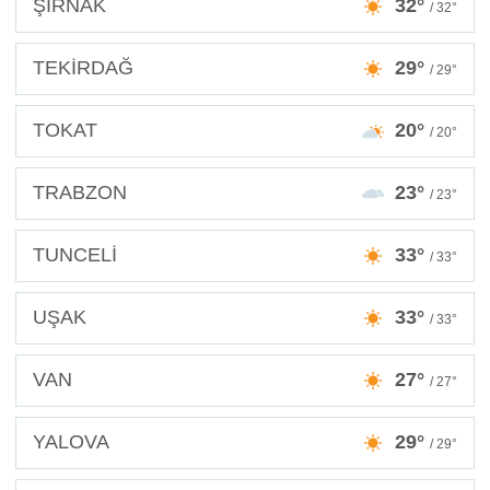
ŞIRNAK
32°
/ 32°
TEKİRDAĞ
29°
/ 29°
TOKAT
20°
/ 20°
TRABZON
23°
/ 23°
TUNCELİ
33°
/ 33°
UŞAK
33°
/ 33°
VAN
27°
/ 27°
YALOVA
29°
/ 29°