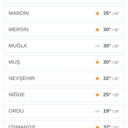
MARDİN
35°
/ 35°
MERSİN
30°
/ 30°
MUĞLA
30°
/ 30°
MUŞ
30°
/ 30°
NEVŞEHİR
32°
/ 32°
NİĞDE
25°
/ 25°
ORDU
19°
/ 19°
OSMANİYE
32°
/ 32°