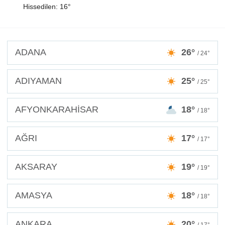
Hissedilen: 16°
ADANA
26°
/ 24°
ADIYAMAN
25°
/ 25°
AFYONKARAHİSAR
18°
/ 18°
AĞRI
17°
/ 17°
AKSARAY
19°
/ 19°
AMASYA
18°
/ 18°
ANKARA
20°