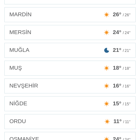
MARDİN
26°
/ 26°
MERSİN
24°
/ 24°
MUĞLA
21°
/ 21°
MUŞ
18°
/ 18°
NEVŞEHİR
16°
/ 16°
NİĞDE
15°
/ 15°
ORDU
11°
/ 11°
OSMANİYE
24°
/ 24°