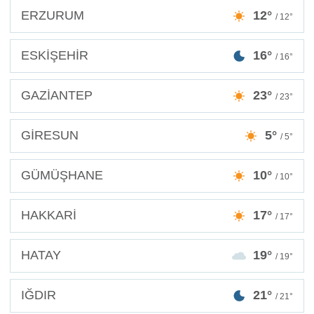
ERZURUM
12°
/ 12°
ESKİŞEHİR
16°
/ 16°
GAZİANTEP
23°
/ 23°
GİRESUN
5°
/ 5°
GÜMÜŞHANE
10°
/ 10°
HAKKARİ
17°
/ 17°
HATAY
19°
/ 19°
IĞDIR
21°
/ 21°