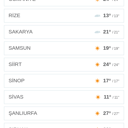
RİZE
13°
/ 13°
SAKARYA
21°
/ 21°
SAMSUN
19°
/ 19°
SİİRT
24°
/ 24°
SİNOP
17°
/ 17°
SİVAS
11°
/ 11°
ŞANLIURFA
27°
/ 27°