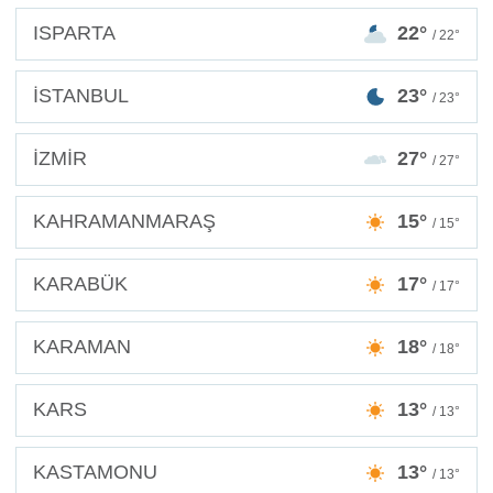
ISPARTA
22°
/ 22°
İSTANBUL
23°
/ 23°
İZMİR
27°
/ 27°
KAHRAMANMARAŞ
15°
/ 15°
KARABÜK
17°
/ 17°
KARAMAN
18°
/ 18°
KARS
13°
/ 13°
KASTAMONU
13°
/ 13°