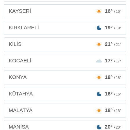
KAYSERİ
16°
/ 16°
KIRKLARELİ
19°
/ 19°
KİLİS
21°
/ 21°
KOCAELİ
17°
/ 17°
KONYA
18°
/ 18°
KÜTAHYA
16°
/ 16°
MALATYA
18°
/ 18°
MANİSA
20°
/ 20°