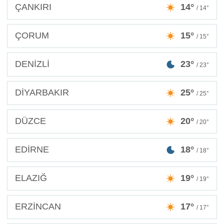
ÇANKIRI
14°
/ 14°
ÇORUM
15°
/ 15°
DENİZLİ
23°
/ 23°
DİYARBAKIR
25°
/ 25°
DÜZCE
20°
/ 20°
EDİRNE
18°
/ 18°
ELAZIĞ
19°
/ 19°
ERZİNCAN
17°
/ 17°