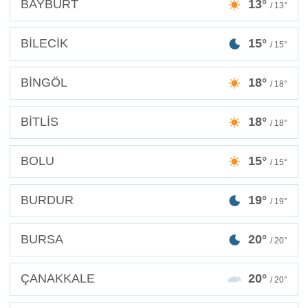
BAYBURT
13°
/ 13°
BİLECİK
15°
/ 15°
BİNGÖL
18°
/ 18°
BİTLİS
18°
/ 18°
BOLU
15°
/ 15°
BURDUR
19°
/ 19°
BURSA
20°
/ 20°
ÇANAKKALE
20°
/ 20°