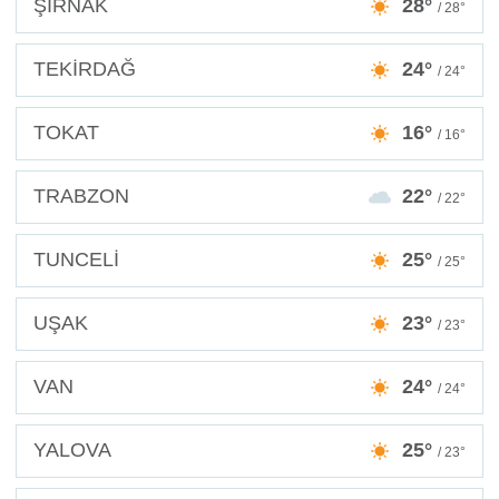
ŞIRNAK
28°
/ 28°
TEKİRDAĞ
24°
/ 24°
TOKAT
16°
/ 16°
TRABZON
22°
/ 22°
TUNCELİ
25°
/ 25°
UŞAK
23°
/ 23°
VAN
24°
/ 24°
YALOVA
25°
/ 23°