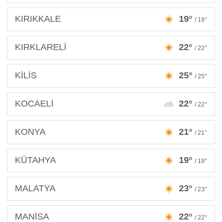
KIRIKKALE
19°
/ 19°
KIRKLARELİ
22°
/ 22°
KİLİS
25°
/ 25°
KOCAELİ
22°
/ 22°
KONYA
21°
/ 21°
KÜTAHYA
19°
/ 19°
MALATYA
23°
/ 23°
MANİSA
22°
/ 22°