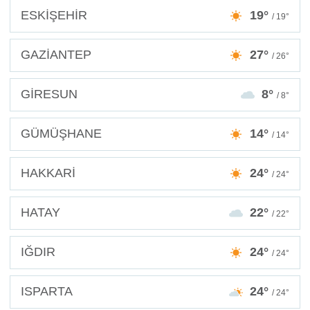
ESKİŞEHİR
19°
/ 19°
GAZİANTEP
27°
/ 26°
GİRESUN
8°
/ 8°
GÜMÜŞHANE
14°
/ 14°
HAKKARİ
24°
/ 24°
HATAY
22°
/ 22°
IĞDIR
24°
/ 24°
ISPARTA
24°
/ 24°