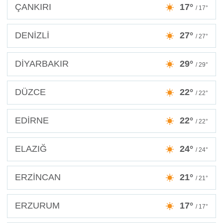
ÇANKIRI
17°
/ 17°
DENİZLİ
27°
/ 27°
DİYARBAKIR
29°
/ 29°
DÜZCE
22°
/ 22°
EDİRNE
22°
/ 22°
ELAZIĞ
24°
/ 24°
ERZİNCAN
21°
/ 21°
ERZURUM
17°
/ 17°