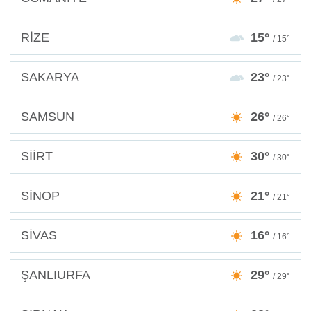
RİZE
15°
/ 15°
SAKARYA
23°
/ 23°
SAMSUN
26°
/ 26°
SİİRT
30°
/ 30°
SİNOP
21°
/ 21°
SİVAS
16°
/ 16°
ŞANLIURFA
29°
/ 29°