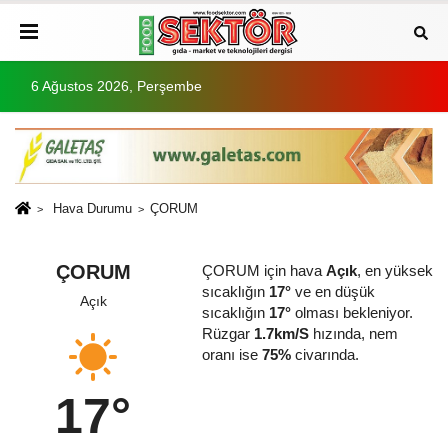
6 Ağustos 2026, Perşembe
Hava Durumu
ÇORUM
ÇORUM
ÇORUM için hava
Açık
, en yüksek
sıcaklığın
17°
ve en düşük
Açık
sıcaklığın
17°
olması bekleniyor.
Rüzgar
1.7km/S
hızında, nem
oranı ise
75%
civarında.
17°