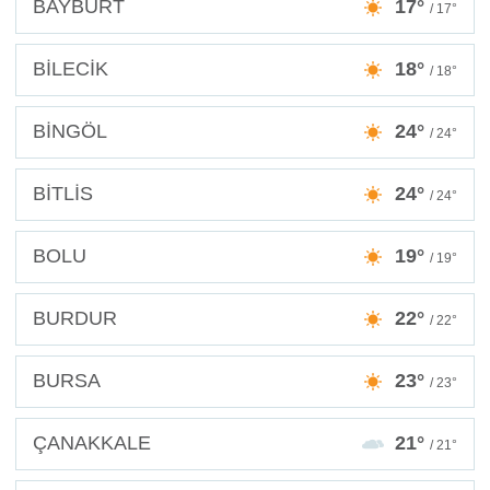
BAYBURT
17°
/ 17°
BİLECİK
18°
/ 18°
BİNGÖL
24°
/ 24°
BİTLİS
24°
/ 24°
BOLU
19°
/ 19°
BURDUR
22°
/ 22°
BURSA
23°
/ 23°
ÇANAKKALE
21°
/ 21°