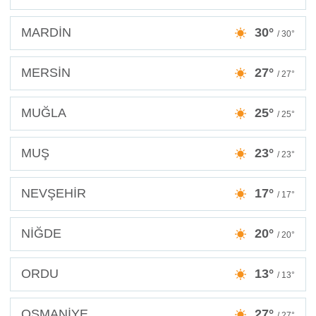
MARDİN
30°
/ 30°
MERSİN
27°
/ 27°
MUĞLA
25°
/ 25°
MUŞ
23°
/ 23°
NEVŞEHİR
17°
/ 17°
NİĞDE
20°
/ 20°
ORDU
13°
/ 13°
OSMANİYE
27°
/ 27°