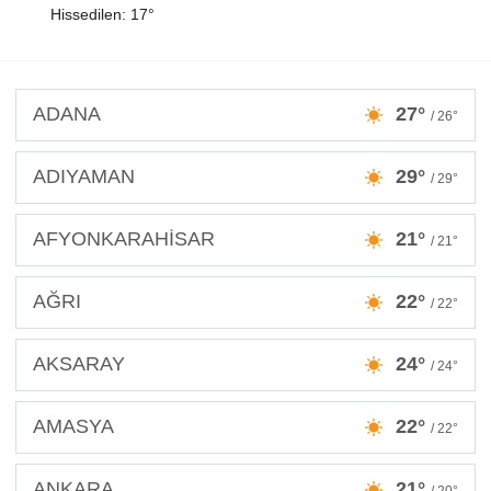
Hissedilen: 17°
ADANA
27°
/ 26°
ADIYAMAN
29°
/ 29°
AFYONKARAHİSAR
21°
/ 21°
AĞRI
22°
/ 22°
AKSARAY
24°
/ 24°
AMASYA
22°
/ 22°
ANKARA
21°