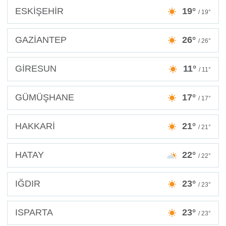
ESKİŞEHİR
19°
/ 19°
GAZİANTEP
26°
/ 26°
GİRESUN
11°
/ 11°
GÜMÜŞHANE
17°
/ 17°
HAKKARİ
21°
/ 21°
HATAY
22°
/ 22°
IĞDIR
23°
/ 23°
ISPARTA
23°
/ 23°