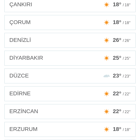
ÇANKIRI
18°
/ 18°
ÇORUM
18°
/ 18°
DENİZLİ
26°
/ 26°
DİYARBAKIR
25°
/ 25°
DÜZCE
23°
/ 23°
EDİRNE
22°
/ 22°
ERZİNCAN
22°
/ 22°
ERZURUM
18°
/ 18°