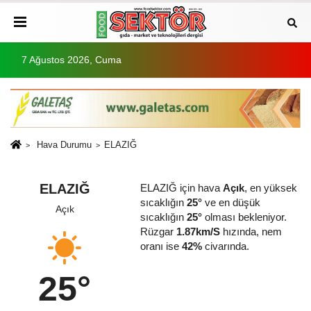
7 Ağustos 2026, Cuma
Hava Durumu
ELAZIĞ
ELAZIĞ
ELAZIĞ için hava
Açık
, en yüksek
sıcaklığın
25°
ve en düşük
Açık
sıcaklığın
25°
olması bekleniyor.
Rüzgar
1.87km/S
hızında, nem
oranı ise
42%
civarında.
25°