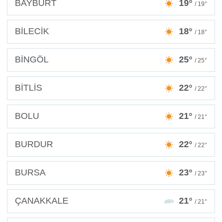
BAYBURT
19°
/ 19°
BİLECİK
18°
/ 18°
BİNGÖL
25°
/ 25°
BİTLİS
22°
/ 22°
BOLU
21°
/ 21°
BURDUR
22°
/ 22°
BURSA
23°
/ 23°
ÇANAKKALE
21°
/ 21°