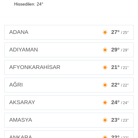
Hissedilen: 24°
ADANA
27°
/ 25°
ADIYAMAN
29°
/ 29°
AFYONKARAHİSAR
21°
/ 21°
AĞRI
22°
/ 22°
AKSARAY
24°
/ 24°
AMASYA
23°
/ 23°
ANKARA
22°