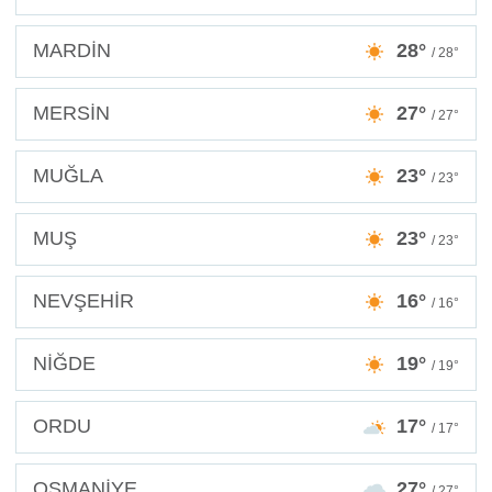
MARDİN
28°
/ 28°
MERSİN
27°
/ 27°
MUĞLA
23°
/ 23°
MUŞ
23°
/ 23°
NEVŞEHİR
16°
/ 16°
NİĞDE
19°
/ 19°
ORDU
17°
/ 17°
OSMANİYE
27°
/ 27°