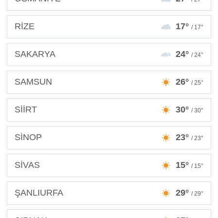
RİZE
17°
/ 17°
SAKARYA
24°
/ 24°
SAMSUN
26°
/ 25°
SİİRT
30°
/ 30°
SİNOP
23°
/ 23°
SİVAS
15°
/ 15°
ŞANLIURFA
29°
/ 29°