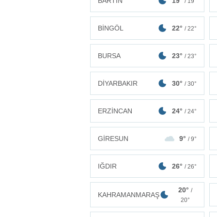
BARTIN
19°
/ 19°
BİNGÖL
22°
/ 22°
BURSA
23°
/ 23°
DİYARBAKIR
30°
/ 30°
ERZİNCAN
24°
/ 24°
GİRESUN
9°
/ 9°
IĞDIR
26°
/ 26°
20°
/
KAHRAMANMARAŞ
20°