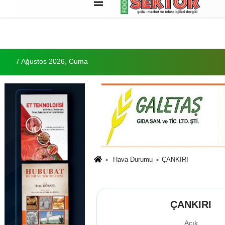
Künye
İletişim
Çerez Politikası
G
7 Ağustos 2026, Cuma
Hava Durumu
ÇANKIRI
ÇANKIRI
Açık