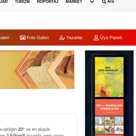
Ara
UAR
TURIZM
RÖPORTAJ
MARKET
aleri
Foto Galeri
Yazarlar
Üye Paneli
ıcaklığın
20°
ve en düşük
gar
2.57km/S
hızında, nem oranı