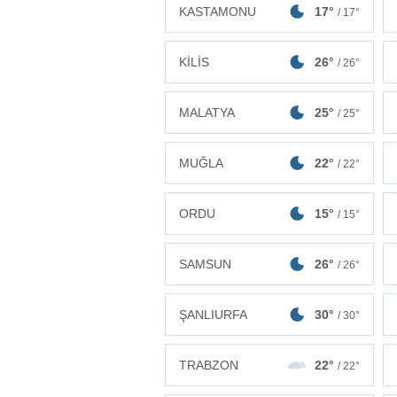
KASTAMONU
17°
/ 17°
KİLİS
26°
/ 26°
MALATYA
25°
/ 25°
MUĞLA
22°
/ 22°
ORDU
15°
/ 15°
SAMSUN
26°
/ 26°
ŞANLIURFA
30°
/ 30°
TRABZON
22°
/ 22°