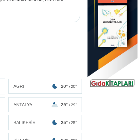
AĞRI
20°
/ 20°
ANTALYA
29°
°
/ 29°
BALIKESİR
25°
°
/ 25°