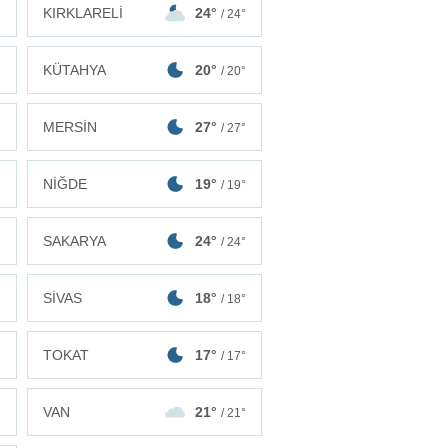
KIRKLARELİ
24°
°
/ 24°
KÜTAHYA
20°
°
/ 20°
MERSİN
27°
°
/ 27°
NİĞDE
19°
°
/ 19°
SAKARYA
24°
°
/ 24°
SİVAS
18°
°
/ 18°
TOKAT
17°
°
/ 17°
VAN
21°
°
/ 21°