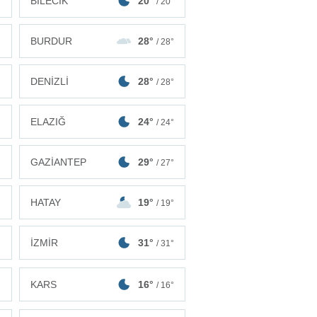
BİLECİK
20°
°
/ 20°
BURDUR
28°
°
/ 28°
DENİZLİ
28°
°
/ 28°
ELAZIĞ
24°
°
/ 24°
GAZİANTEP
29°
°
/ 27°
HATAY
19°
°
/ 19°
İZMİR
31°
°
/ 31°
KARS
16°
°
/ 16°