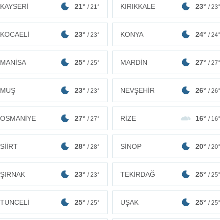
KAYSERİ
21°
KIRIKKALE
23°
/ 21°
/ 23
KOCAELİ
23°
KONYA
24°
/ 23°
/ 24
MANİSA
25°
MARDİN
27°
/ 25°
/ 27
MUŞ
23°
NEVŞEHİR
26°
/ 23°
/ 26
OSMANİYE
27°
RİZE
16°
/ 27°
/ 16
SİİRT
28°
SİNOP
20°
/ 28°
/ 20
ŞIRNAK
23°
TEKİRDAĞ
25°
/ 23°
/ 25
TUNCELİ
25°
UŞAK
25°
/ 25°
/ 25