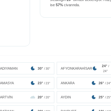
ise
57%
civarında.
24°
/
ADIYAMAN
30°
AFYONKARAHİSAR
/ 30°
24°
AMASYA
23°
ANKARA
26°
/ 23°
/ 24
ARTVİN
20°
AYDIN
25°
/ 20°
/ 25