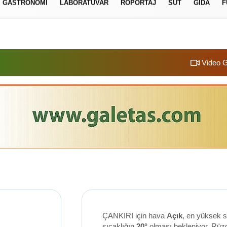
GASTRONOMI
LABORATUVAR
RÖPORTAJ
SÜT
GIDA
F
izlilik İlkeleri
Video G
ÇANKIRI için hava
Açık
, en yüksek s
sıcaklığın
20°
olması bekleniyor. Rüz