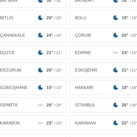
BATMAN
30°
BAYBURT
18°
/ 30°
/ 18
BİTLİS
20°
BOLU
19°
/ 20°
/ 19
ÇANAKKALE
24°
ÇORUM
20°
/ 24°
/ 20
DÜZCE
21°
EDİRNE
24°
/ 21°
/ 24
ERZURUM
20°
ESKİŞEHİR
21°
/ 20°
/ 21
GÜMÜŞHANE
15°
HAKKARİ
18°
/ 15°
/ 18
ISPARTA
26°
İSTANBUL
26°
/ 26°
/ 26
KARABÜK
23°
KARAMAN
22°
/ 23°
/ 22