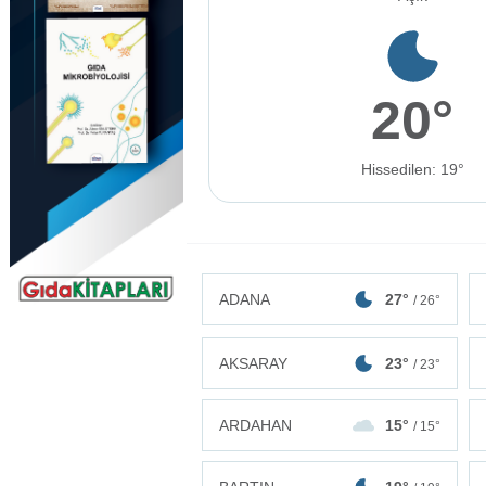
20°
Hissedilen: 19°
ADANA
27°
/ 26°
AKSARAY
23°
/ 23°
ARDAHAN
15°
/ 15°