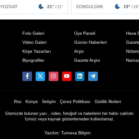
ZONGULDAK
19°
YOZGAT
21°
/ 19
/ 21°
Foto Galeri
Üye Paneli
Hava 
Video Galeri
Günün Haberleri
Gazete
Köşe Yazarları
Arşiv
Nöbetc
Biyografiler
Gazete Arşivi
Namaz 
Rss
Künye
İletişim
Çerez Politikası
Gizlilik İlkeleri
Sitemizde bulunan yazı , video, fotoğraf ve haberlerin her hakkı saklıdır.
İzinsiz veya kaynak gösterilemeden kullanılamaz.
Yazılım: Tumeva Bilişim