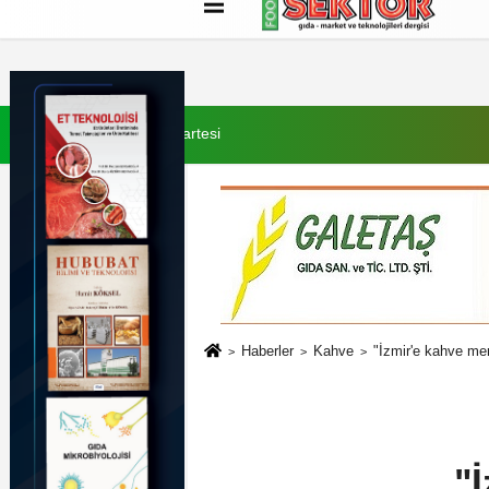
Künye
İletişim
Çerez Politikası
G
8 Ağustos 2026, Cumartesi
Haberler
Kahve
"İzmir'e kahve me
"