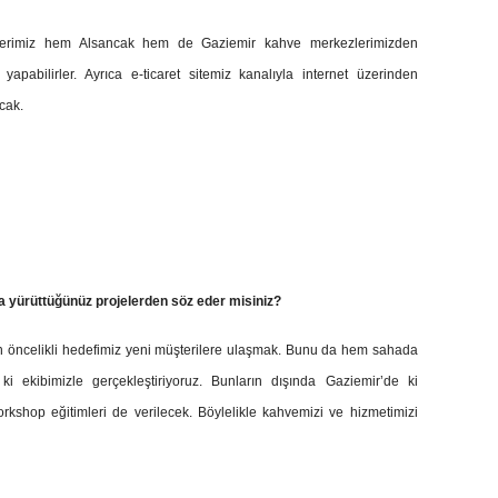
ilerimiz hem Alsancak hem de Gaziemir kahve merkezlerimizden
yapabilirler. Ayrıca e-ticaret sitemiz kanalıyla internet üzerinden
cak.
a yürüttüğünüz projelerden söz eder misiniz?
in öncelikli hedefimiz yeni müşterilere ulaşmak. Bunu da hem sahada
 ekibimizle gerçekleştiriyoruz. Bunların dışında Gaziemir’de ki
workshop eğitimleri de verilecek. Böylelikle kahvemizi ve hizmetimizi