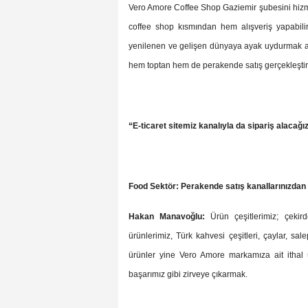
Vero Amore Coffee Shop Gaziemir şubesini hizme
coffee shop kısmından hem alışveriş yapabilir
yenilenen ve gelişen dünyaya ayak uydurmak adın
hem toptan hem de perakende satış gerçekleştire
“
E-ticaret sitemiz kanalıyla da sipariş alacağı
Food Sektör: Perakende satış kanallarınızdan
Hakan Manavoğlu:
Ürün çeşitlerimiz; çekird
ürünlerimiz, Türk kahvesi çeşitleri, çaylar, sa
ürünler yine Vero Amore markamıza ait ithal ü
başarımız gibi zirveye çıkarmak.