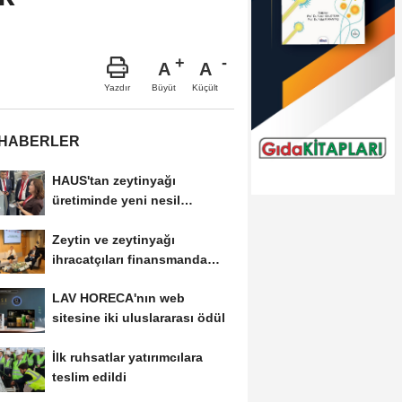
A
A
Büyüt
Küçült
Yazdır
 HABERLER
HAUS'tan zeytinyağı
üretiminde yeni nesil
teknolojiler
Zeytin ve zeytinyağı
ihracatçıları finansmanda
kolaylık bekliyor
LAV HORECA'nın web
sitesine iki uluslararası ödül
İlk ruhsatlar yatırımcılara
teslim edildi