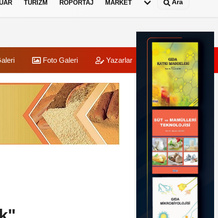
Ara
UAR
TURIZM
RÖPORTAJ
MARKET
aleri
Foto Galeri
Yazarlar
Üye Paneli
k"