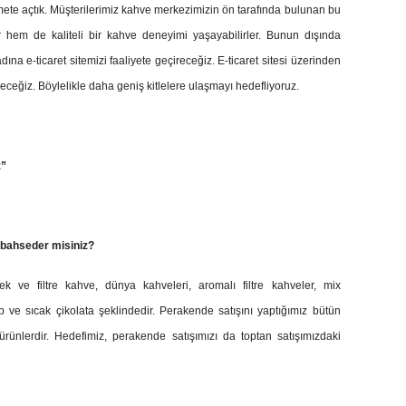
te açtık. Müşterilerimiz kahve merkezimizin ön tarafında bulunan bu
 hem de kaliteli bir kahve deneyimi yaşayabilirler. Bunun dışında
a e-ticaret sitemizi faaliyete geçireceğiz. E-ticaret sitesi üzerinden
ceğiz. Böylelikle daha geniş kitlelere ulaşmayı hedefliyoruz.
z”
 bahseder misiniz?
ek ve filtre kahve, dünya kahveleri, aromalı filtre kahveler, mix
lep ve sıcak çikolata şeklindedir. Perakende satışını yaptığımız bütün
rünlerdir. Hedefimiz, perakende satışımızı da toptan satışımızdaki