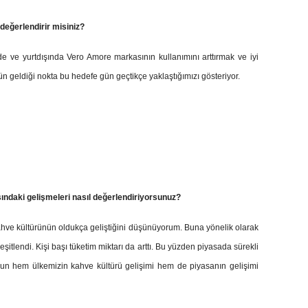
değerlendirir misiniz?
e ve yurtdışında Vero Amore markasının kullanımını arttırmak ve iyi
n geldiği nokta bu hedefe gün geçtikçe yaklaştığımızı gösteriyor.
ındaki gelişmeleri nasıl değerlendiriyorsunuz?
ve kültürünün oldukça geliştiğini düşünüyorum. Buna yönelik olarak
şitlendi. Kişi başı tüketim miktarı da arttı. Bu yüzden piyasada sürekli
un hem ülkemizin kahve kültürü gelişimi hem de piyasanın gelişimi