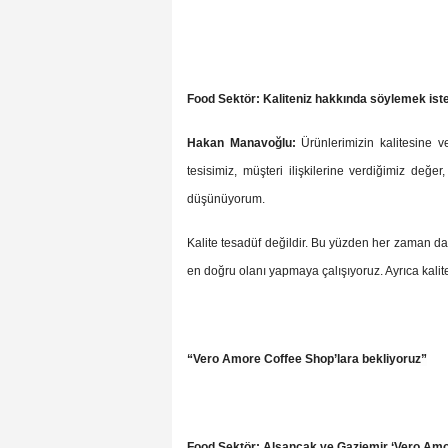
Food Sektör: Kaliteniz hakkında söylemek isted
Hakan Manavoğlu:
Ürünlerimizin kalitesine 
tesisimiz, müşteri ilişkilerine verdiğimiz değer
düşünüyorum.
Kalite tesadüf değildir. Bu yüzden her zaman dah
en doğru olanı yapmaya çalışıyoruz. Ayrıca kalit
“
Vero Amore Coffee Shop’lara bekliyoruz”
Food Sektör: Alsancak ve Gaziemir ‘
Vero Amo