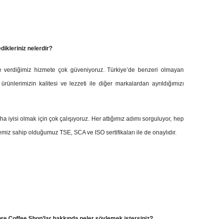
ikleriniz nelerdir?
ve verdiğimiz hizmete çok güveniyoruz. Türkiye’de benzeri olmayan
, ürünlerimizin kalitesi ve lezzeti ile diğer markalardan ayrıldığımızı
a iyisi olmak için çok çalışıyoruz. Her attığımız adımı sorguluyor, hep
emiz sahip olduğumuz TSE, SCA ve ISO sertifikaları ile de onaylıdır.
re Coffee Shop’lar
hakkında neler söylemek istersiniz?