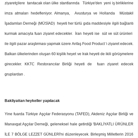
ziyaretçilere tanıtacak olan ülke stantlarında Türkiye'den yeni iş birliklerine
imza atmaları hedefleniyor. Almanya, Avusturya ve Hollanda Müstakil
İşadamları Derneği (MÜSİAD) heyeti her türlü gıda maddesiyle ilgili bağlantı
kurmak amacıyla fuarı ziyaret edecekler. İran heyeti ise süt ve süt ürünleri
ile ilgili pazar araştırması yapmak üzere Anfaş Food Product 'ı ziyaret edecek.
Balkan ülkelerinden oluşan 60 kişilik heyet ve Irak heyeti de ikili görüşmelere
girecekler. KKTC Restorancılar Birliği heyeti de fuarı ziyaret edecek
gruplardan .
Bakliyattan heykeller yapılacak
Yine fuarda Türkiye Aşçılar Federasyonu (TAFED), Akdeniz Aşçılar Birliği ve
Manavgat Aşçılar Derneği, geleneksel hale getirdiği 'BAKLİYATLI ÜRÜNLER
İLE 7 BÖLGE LEZZET GÜNLERİ'ni düzenleyecek. Birleşmiş Milletlerin 2016