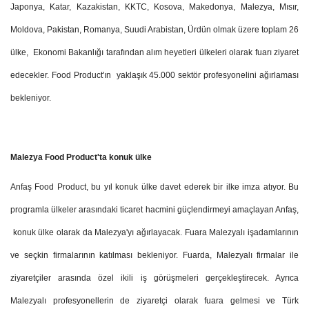
Japonya, Katar, Kazakistan, KKTC, Kosova, Makedonya, Malezya, Mısır,
Moldova, Pakistan, Romanya, Suudi Arabistan, Ürdün olmak üzere toplam 26
ülke, Ekonomi Bakanlığı tarafından alım heyetleri ülkeleri olarak fuarı ziyaret
edecekler. Food Product'ın yaklaşık 45.000 sektör profesyonelini ağırlaması
bekleniyor.
Malezya Food Product'ta konuk ülke
Anfaş Food Product, bu yıl konuk ülke davet ederek bir ilke imza atıyor. Bu
programla ülkeler arasındaki ticaret hacmini güçlendirmeyi amaçlayan Anfaş,
konuk ülke olarak da Malezya'yı ağırlayacak. Fuara Malezyalı işadamlarının
ve seçkin firmalarının katılması bekleniyor. Fuarda, Malezyalı firmalar ile
ziyaretçiler arasında özel ikili iş görüşmeleri gerçekleştirecek. Ayrıca
Malezyalı profesyonellerin de ziyaretçi olarak fuara gelmesi ve Türk