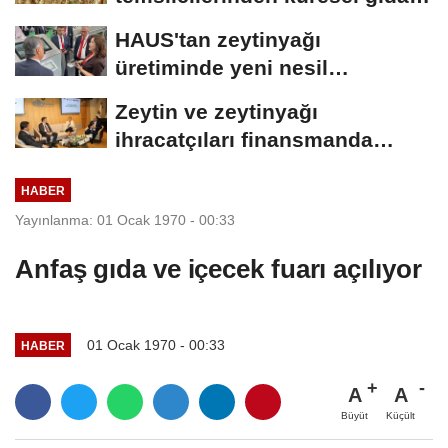
krizi ve kıtlık uyarısı
HAUS'tan zeytinyağı
üretiminde yeni nesil
teknolojiler
Zeytin ve zeytinyağı
ihracatçıları finansmanda
kolaylık bekliyor
HABER
Yayınlanma: 01 Ocak 1970 - 00:33
Anfaş gıda ve içecek fuarı açılıyor
01 Ocak 1970 - 00:33
HABER
A
A
Büyüt
Küçült