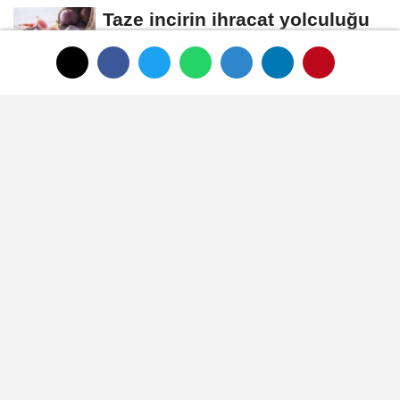
Taze incirin ihracat yolculuğu
başladı
İçecekten ara öğüne balın
kullanım alanları çeşitleniyor
Rus tahıl sektör
temsilcilerinden küresel gıda
krizi ve kıtlık uyarısı
HAUS'tan zeytinyağı
üretiminde yeni nesil
teknolojiler
Zeytin ve zeytinyağı
ihracatçıları finansmanda
kolaylık bekliyor
Künye
İletişim
Çerez Politikası
Gizlilik İlkeleri