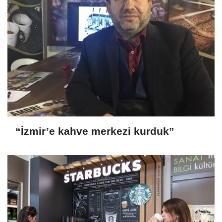
“İzmir’e kahve merkezi kurduk”