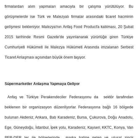
firmalardan alım yapmaları amacıyla bir çalışma yürütülüyor. Bu
görüşmelerde ise Türk ve Malezyalı firmalar arasındaki ticaret hacminin
gelişmesi bekleniyor. Malezya'nın Anfaş Food Product'a katılması, 20 Şubat
2015 tarihinde Resmi Gazete'de yayınlanarak yürürlüğe giren Türkiye
Cumhuriyeti Hükümeti ile Malezya Hükümeti Arasında imzalanan Serbest
Ticaret Anlaşması açısından büyük önem taşıyor.
Süpermarketler Anlaşma Yapmaya Geliyor
Anfaş ve Türkiye Perakendeciler Federasyonu da sektör tarafından
beklenen bir organizasyon düzenliyorlar. Federasyona bağlı 16 bölgede
bulunan Akdeniz, Ankara, Batı Karadeniz, Bursa, Çukurova, Doğu Anadolu,
Ege, Güneydoğu, İstanbul, İpek yolu, Karadeniz, Kayseri, KKTC, Konya, Van
PER-DER ler ile bölgelerinde marka haline gelen ve ulusal zincir