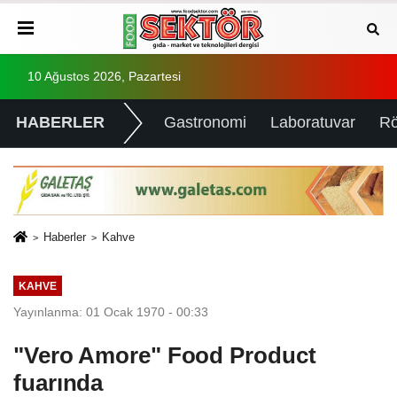
10 Ağustos 2026, Pazartesi
HABERLER
Gastronomi
Laboratuvar
Rö
Haberler
Kahve
KAHVE
Yayınlanma: 01 Ocak 1970 - 00:33
"Vero Amore" Food Product
fuarında