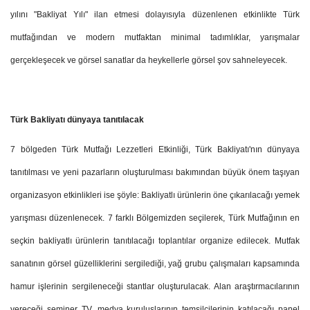
yılını "Bakliyat Yılı" ilan etmesi dolayısıyla düzenlenen etkinlikte Türk
mutfağından ve modern mutfaktan minimal tadımlıklar, yarışmalar
gerçekleşecek ve görsel sanatlar da heykellerle görsel şov sahneleyecek.
Türk Bakliyatı dünyaya tanıtılacak
7 bölgeden Türk Mutfağı Lezzetleri Etkinliği, Türk Bakliyatı'nın dünyaya
tanıtılması ve yeni pazarların oluşturulması bakımından büyük önem taşıyan
organizasyon etkinlikleri ise şöyle: Bakliyatlı ürünlerin öne çıkarılacağı yemek
yarışması düzenlenecek. 7 farklı Bölgemizden seçilerek, Türk Mutfağının en
seçkin bakliyatlı ürünlerin tanıtılacağı toplantılar organize edilecek. Mutfak
sanatının görsel güzelliklerini sergilediği, yağ grubu çalışmaları kapsamında
hamur işlerinin sergileneceği stantlar oluşturulacak. Alan araştırmacılarının
vereceği seminer TV, medya kuruluşlarının temsilcilerinin katılacağı panel