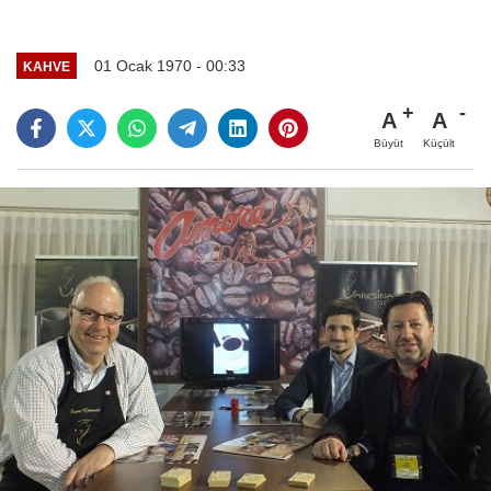
01 Ocak 1970 - 00:33
KAHVE
A
A
Büyüt
Küçült