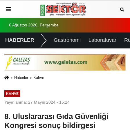
6 Ağustos 2026, Perşembe
HABERLER
Gastronomi
Laboratuvar
Rö
Haberler
Kahve
KAHVE
Yayınlanma: 27 Mayıs 2024 - 15:24
8. Uluslararası Gıda Güvenliği
Kongresi sonuç bildirgesi