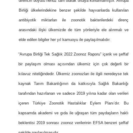
direncin boyutu henüz tam olarak ortaya konulmamıştır. Avrupa
Birliği ülkelerindekine benzer şekilde hayvanlarda kullanılan
antibiyotik miktarları ile zoonotik bakterilerdeki direnç
arasındaki ilişki ülkemizde de tüm yönleriyle ele alınmalı ve
elde edilen bilgiler her yıl kamuoyu ile paylaşılmalıdır.
“Avrupa Birliği Tek Sağlık 2022 Zoonoz Raporu” içerik ve şeffaf
bir paylaşım olması açısından ülkemiz için çok değerli bir
kılavuz niteliğindedir. Ülkemiz zoonozları ile ilgili neredeyse tek
kaynak Tarım Bakanlığının da katkısıyla Sağlık Bakanlığı
tarafından hazırlanan ve sadece 2019 yılına kadar olan verileri
içeren Türkiye Zoonotik Hastalıklar Eylem Planı’dır. Bu
kapsamda akademi ve gıda ile uğraşan tüm paydaşların haklı
beklentisi 2019 sonrası zoonoz verilerinin EFSA benzeri şeffaf
şekilde paylaşılmasıdır.