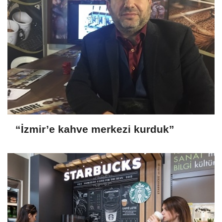
“İzmir’e kahve merkezi kurduk”