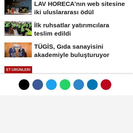
LAV HORECA'nın web sitesine
iki uluslararası ödül
İlk ruhsatlar yatırımcılara
teslim edildi
TÜGİS, Gıda sanayisini
akademiyle buluşturuyor
ET ÜRÜNLERI
Yayınlanma: 01 Ocak 1970 - 00:33
Et ürünlerinde 4. Kuşak: Nar-ı
Beyaz
01 Ocak 1970 - 00:33
ET ÜRÜNLERI