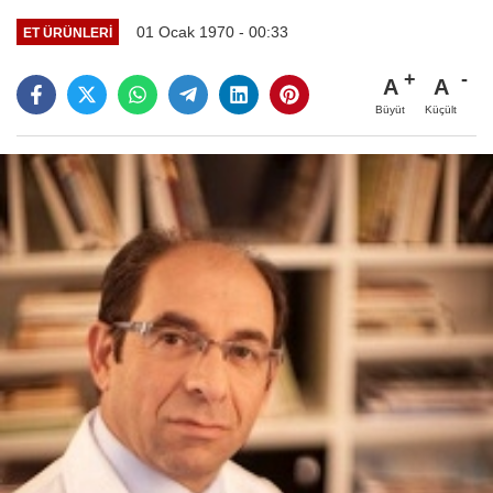
01 Ocak 1970 - 00:33
ET ÜRÜNLERI
A
A
Büyüt
Küçült