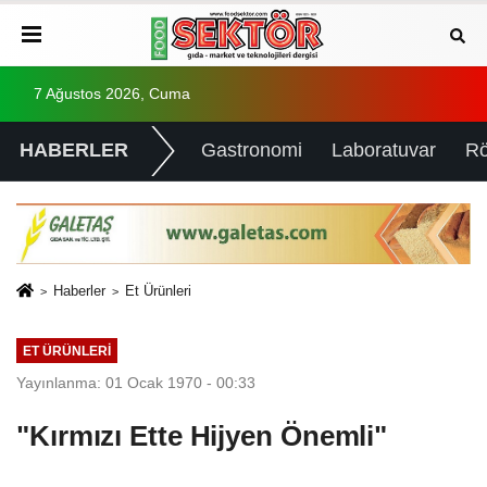
7 Ağustos 2026, Cuma
HABERLER
Gastronomi
Laboratuvar
Rö
Haberler
Et Ürünleri
ET ÜRÜNLERI
Yayınlanma: 01 Ocak 1970 - 00:33
"Kırmızı Ette Hijyen Önemli"