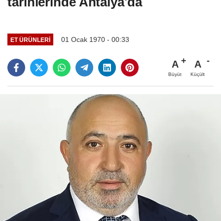
tarihlerinde Antalya'da
01 Ocak 1970 - 00:33
ET ÜRÜNLERI
A
A
Büyüt
Küçült