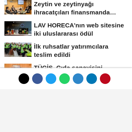
Zeytin ve zeytinyağı
ihracatçıları finansmanda
kolaylık bekliyor
LAV HORECA'nın web sitesine
iki uluslararası ödül
İlk ruhsatlar yatırımcılara
teslim edildi
TÜGİS, Gıda sanayisini
akademiyle buluşturuyor
SÜT
Yayınlanma: 01 Ocak 1970 - 00:33
Güncelleme: 15 Nisan 2023 - 10:55
MAKÜ'den "Burdur Keçi Tulum
Peyniri"