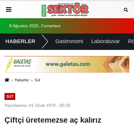
8 Ağustos 2026, Cumartesi
HABERLER
Gastronomi
Laboratuvar
Rö
Haberler
Süt
SÜT
Yayınlanma: 01 Ocak 1970 - 00:33
Çiftçi üretemezse aç kalırız