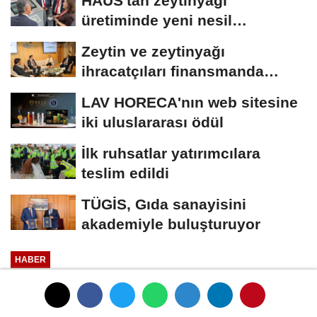
HAUS'tan zeytinyağı
üretiminde yeni nesil
teknolojiler
Zeytin ve zeytinyağı
ihracatçıları finansmanda
kolaylık bekliyor
LAV HORECA'nın web sitesine
iki uluslararası ödül
İlk ruhsatlar yatırımcılara
teslim edildi
TÜGİS, Gıda sanayisini
akademiyle buluşturuyor
HABER
Yayınlanma: 01 Ocak 1970 - 00:33
Harun Kesenkaş Profesör oldu