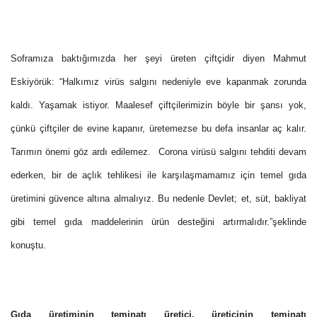
Soframıza baktığımızda her şeyi üreten çiftçidir diyen Mahmut
Eskiyörük: “Halkımız virüs salgını nedeniyle eve kapanmak zorunda
kaldı. Yaşamak istiyor. Maalesef çiftçilerimizin böyle bir şansı yok,
çünkü çiftçiler de evine kapanır, üretemezse bu defa insanlar aç kalır.
Tarımın önemi göz ardı edilemez. Corona virüsü salgını tehditi devam
ederken, bir de açlık tehlikesi ile karşılaşmamamız için temel gıda
üretimini güvence altına almalıyız. Bu nedenle Devlet; et, süt, bakliyat
gibi temel gıda maddelerinin ürün desteğini artırmalıdır.”şeklinde
konuştu.
Gıda üretiminin teminatı üretici, üreticinin teminatı