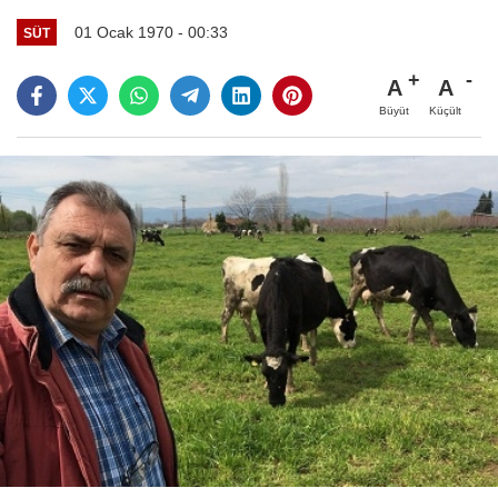
01 Ocak 1970 - 00:33
SÜT
A
A
Büyüt
Küçült