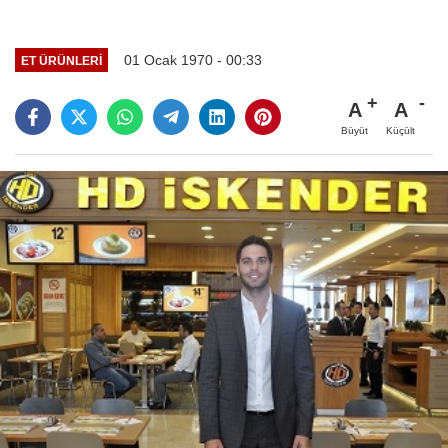
01 Ocak 1970 - 00:33
ET ÜRÜNLERI
A
A
Büyüt
Küçült