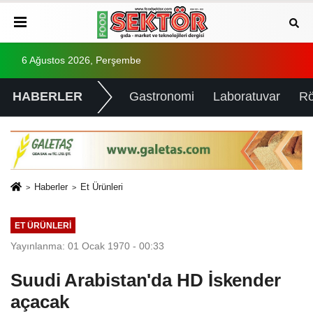
6 Ağustos 2026, Perşembe
HABERLER
Gastronomi
Laboratuvar
Rö
Haberler
Et Ürünleri
ET ÜRÜNLERI
Yayınlanma: 01 Ocak 1970 - 00:33
Suudi Arabistan'da HD İskender
açacak