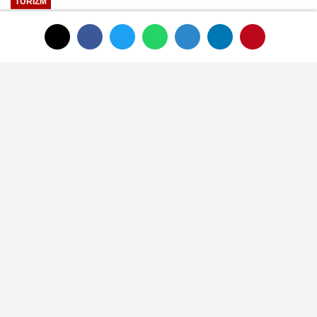
TURIZM
Yayınlanma: 01 Ocak 1970 - 00:33
Çeşme, kruvaziyer turizmde hızla
büyüyor
01 Ocak 1970 - 00:33
TURIZM
A
A
Büyüt
Küçült