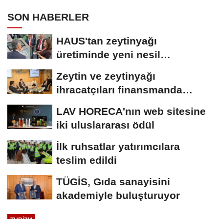
SON HABERLER
HAUS'tan zeytinyağı
üretiminde yeni nesil
teknolojiler
Zeytin ve zeytinyağı
ihracatçıları finansmanda
kolaylık bekliyor
LAV HORECA'nın web sitesine
iki uluslararası ödül
İlk ruhsatlar yatırımcılara
teslim edildi
TÜGİS, Gıda sanayisini
akademiyle buluşturuyor