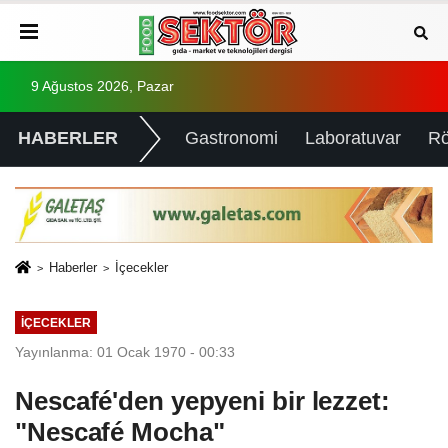
9 Ağustos 2026, Pazar
HABERLER
Gastronomi
Laboratuvar
Rö
Haberler
İçecekler
İÇECEKLER
Yayınlanma: 01 Ocak 1970 - 00:33
Nescafé'den yepyeni bir lezzet:
"Nescafé Mocha"