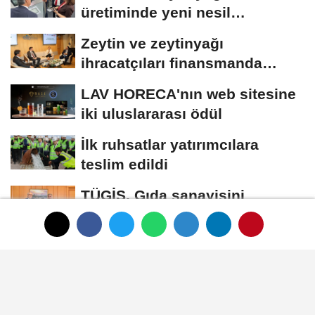
üretiminde yeni nesil
teknolojiler
Zeytin ve zeytinyağı
ihracatçıları finansmanda
kolaylık bekliyor
LAV HORECA'nın web sitesine
iki uluslararası ödül
İlk ruhsatlar yatırımcılara
teslim edildi
TÜGİS, Gıda sanayisini
akademiyle buluşturuyor
HABER
Yayınlanma: 01 Ocak 1970 - 00:33
Koska, çocuklara özel "ballı ikili"