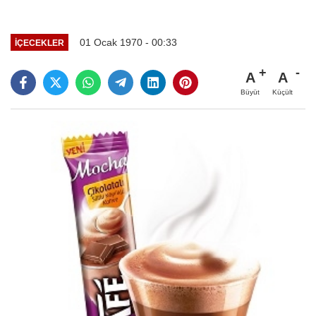
01 Ocak 1970 - 00:33
İÇECEKLER
A
A
Büyüt
Küçült