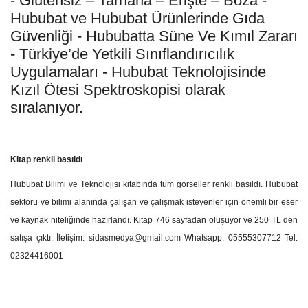
- Glutensiz – Tarhana – Erişte – Boza -
Hububat ve Hububat Ürünlerinde Gıda
Güvenliği - Hububatta Süne Ve Kımıl Zararı
- Türkiye’de Yetkili Sınıflandırıcılık
Uygulamaları
- Hububat Teknolojisinde
Kızıl Ötesi Spektroskopisi olarak
sıralanıyor.
Kitap renkli basıldı
Hububat Bilimi ve Teknolojisi kitabında tüm görseller renkli basıldı. Hububat
sektörü ve bilimi alanında çalışan ve çalışmak isteyenler için önemli bir eser
ve kaynak niteliğinde hazırlandı. Kitap
746 sayfadan oluşuyor ve 250 TL den
satışa çıktı. İletişim: sidasmedya@gmail.com Whatsapp: 05555307712 Tel:
02324416001