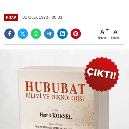
01 Ocak 1970 - 00:33
KITAP
A
A
Büyüt
Küçült