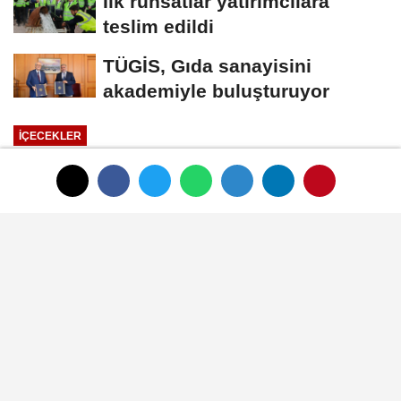
İlk ruhsatlar yatırımcılara
teslim edildi
TÜGİS, Gıda sanayisini
akademiyle buluşturuyor
İÇECEKLER
Yayınlanma: 01 Ocak 1970 - 00:33
Dimes 2021'de 3 Kategoride 3
Ödül aldı
01 Ocak 1970 - 00:33
İÇECEKLER
A
A
Büyüt
Küçült