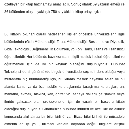
özetleyen bir kitap hazırlamayı amaçladık. Sonuç olarak 69 yazarın emeği ile
36 bölümden oluşan yaklaşık 750 sayfalık bir kitap ortaya çıktı.
Bu kitabın okurları olarak hedeflenen kişiler öncelikle üniversitelerin ilgili
bölümlerinin (Gıda Mühendisliği, Ziraat Mühendisliği, Beslenme ve Diyetetik,
Gıda Teknolojisi, Değirmencilik Bölümleri, vb.) ön lisans, lisans ve lisansüstü
öğrencileridir. Her bölümde bazı kısımların, ilgili meslek liseleri öğrencileri ve
öğretmenleri için de iyi bir kaynak olacağını düşünüyoruz. Hububat
Teknolojisi dersi günümüzde birçok üniversitede seçmeli ders olduğu veya
müfredatta hiç bulunmadığı için, bu kitabın meslek hayatına atılan ve bu
alanda kamu ya da özel sektör kuruluşlarında (araştırma kuruluşları, un,
makarna, ekmek, bisküvi, kek, gofret vb. sanayii dalları) çalışmakta veya
ileride çalışacak olan profesyoneller için de yararlı bir başvuru kitabı
olacağını düşünüyoruz. Günümüzde hububat ürünleri ve özellikle de ekmek
konusunda akıl almaz bir bilgi kirliliği var. Bizce bilgi kirliliği ile mücadele
etmenin en iyi yolu, bilimsel verilere dayanan doğru bilgilere erişimi