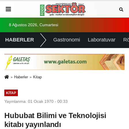
8 Ağustos 2026, Cumartesi
HABERLER
Gastronomi
Laboratuvar
Rö
Haberler
Kitap
KITAP
Yayınlanma: 01 Ocak 1970 - 00:33
Hububat Bilimi ve Teknolojisi
kitabı yayınlandı