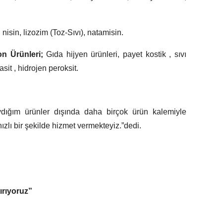
;
nisin, lizozim (Toz-Sıvı), natamisin.
on Ürünleri;
Gıda hijyen ürünleri, payet kostik , sıvı
 asit , hidrojen peroksit.
ydığım ürünler dışında daha birçok ürün kalemiyle
 hızlı bir şekilde hizmet vermekteyiz.”dedi.
ırıyoruz”