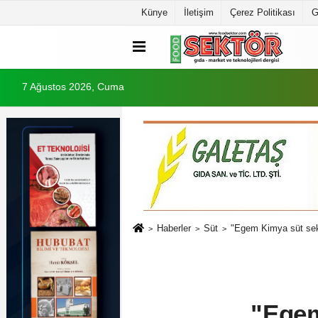
Künye
İletişim
Çerez Politikası
G
7 Ağustos 2026, Cuma
Haberler
Süt
"Egem Kimya süt sek
"Egem