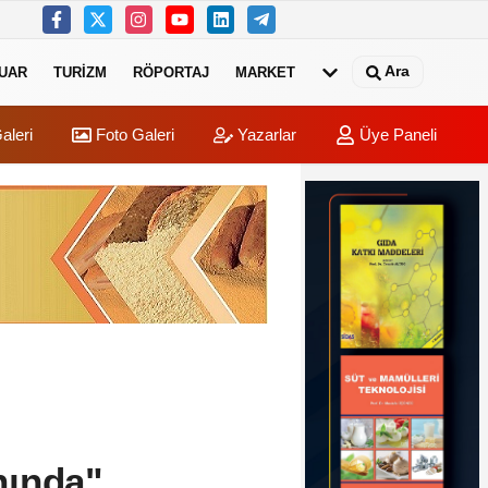
Ara
UAR
TURIZM
RÖPORTAJ
MARKET
aleri
Foto Galeri
Yazarlar
Üye Paneli
nında"