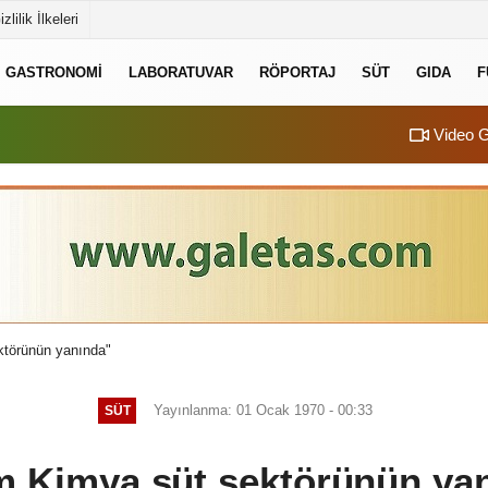
izlilik İlkeleri
GASTRONOMI
LABORATUVAR
RÖPORTAJ
SÜT
GIDA
F
Video G
törünün yanında"
Yayınlanma: 01 Ocak 1970 - 00:33
SÜT
 Kimya süt sektörünün ya