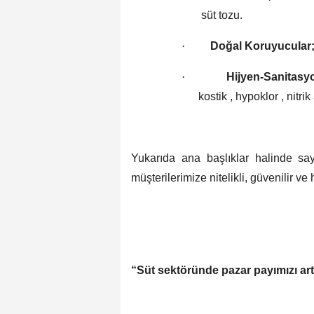
süt tozu.
·
Doğal Koruyucular
·
Hijyen-Sanitasy
kostik , hypoklor , nitrik
Yukarıda ana başlıklar halinde sa
müşterilerimize nitelikli, güvenilir ve
“Süt sektöründe pazar payımızı art