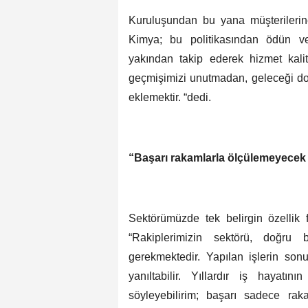
Kuruluşundan bu yana müşterilerine
Kimya; bu politikasından ödün v
yakından takip ederek hizmet kali
geçmişimizi unutmadan, geleceği do
eklemektir. “dedi.
“Başarı rakamlarla ölçülemeyecek 
Sektörümüzde tek belirgin özellik f
“Rakiplerimizin sektörü, doğru b
gerekmektedir. Yapılan işlerin son
yanıltabilir. Yıllardır iş hayat
söyleyebilirim; başarı sadece rak