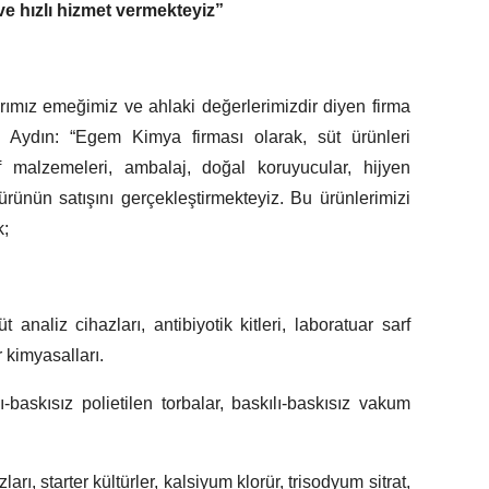
r ve hızlı hizmet vermekteyiz”
rımız emeğimiz ve ahlaki değerlerimizdir diyen firma
Aydın: “Egem Kimya firması olarak, süt ürünleri
rf malzemeleri, ambalaj, doğal koruyucular, hijyen
rünün satışını gerçekleştirmekteyiz. Bu ürünlerimizi
k;
t analiz cihazları, antibiyotik kitleri, laboratuar sarf
 kimyasalları.
ı-baskısız polietilen torbalar, baskılı-baskısız vakum
zları, starter kültürler, kalsiyum klorür, trisodyum sitrat,