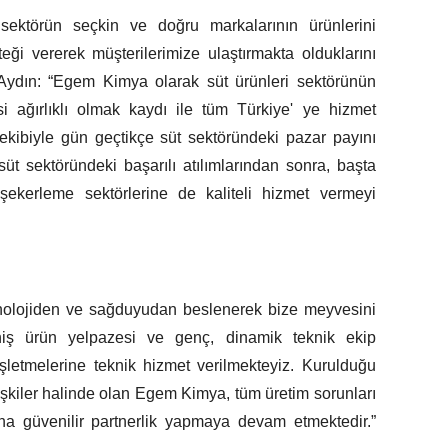
ktörün seçkin ve doğru markalarının ürünlerini
ği vererek müşterilerimize ulaştırmakta olduklarını
dın: “Egem Kimya olarak süt ürünleri sektörünün
 ağırlıklı olmak kaydı ile tüm Türkiye' ye hizmet
ekibiyle gün geçtikçe süt sektöründeki pazar payını
üt sektöründeki başarılı atılımlarından sonra, başta
ekerleme sektörlerine de kaliteli hizmet vermeyi
teknolojiden ve sağduyudan beslenerek bize meyvesini
niş ürün yelpazesi ve genç, dinamik teknik ekip
işletmelerine teknik hizmet verilmekteyiz. Kurulduğu
lişkiler halinde olan Egem Kimya, tüm üretim sorunları
ına güvenilir partnerlik yapmaya devam etmektedir.”