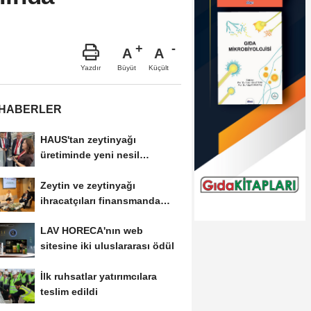
A
A
Büyüt
Küçült
Yazdır
 HABERLER
HAUS'tan zeytinyağı
üretiminde yeni nesil
teknolojiler
Zeytin ve zeytinyağı
ihracatçıları finansmanda
kolaylık bekliyor
LAV HORECA'nın web
sitesine iki uluslararası ödül
İlk ruhsatlar yatırımcılara
teslim edildi