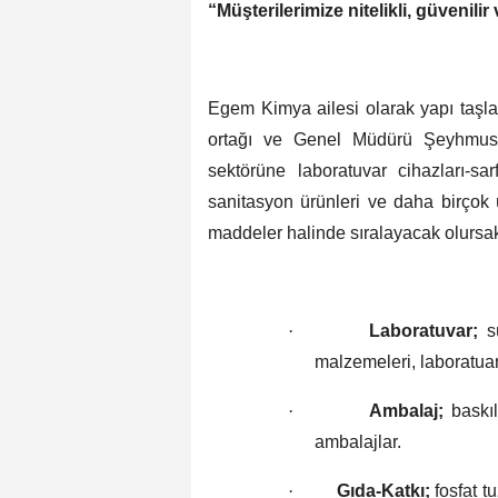
“Müşterilerimize nitelikli, güvenili
Egem Kimya ailesi olarak yapı taşla
ortağı ve Genel Müdürü Şeyhmus 
sektörüne laboratuvar cihazları-sa
sanitasyon ürünleri ve daha birçok ü
maddeler halinde sıralayacak olursa
·
Laboratuvar;
sü
malzemeleri, laboratuar
·
Ambalaj;
baskıl
ambalajlar.
·
Gıda-Katkı;
fosfat tu