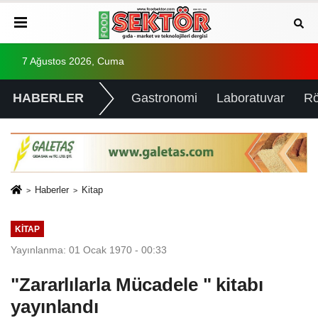
7 Ağustos 2026, Cuma
HABERLER
Gastronomi
Laboratuvar
Rö
Haberler
Kitap
KITAP
Yayınlanma: 01 Ocak 1970 - 00:33
"Zararlılarla Mücadele " kitabı
yayınlandı