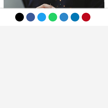
Sms dolandırıcılıklarına karşı 4
korunma yöntemi
SON HABERLER
HAUS'tan zeytinyağı
üretiminde yeni nesil
teknolojiler