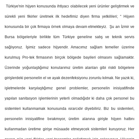
Türkiye'nin hijyen konusunda ihtiyacı olabilecek yeni ürünler geliştirmek ve
sürekli yeni fikirler üretmek ilk hedefimiz diyen firma yetkilileri; “ Hijyen
konusunda bir çok firmaya örnek olmaya devam etmekteyiz.
Şu an İzmir ve
Bursa bölgeleriyle birlikte tüm Türkiye geneline satış ve teknik servis
sağlıyoruz. İşimiz sadece hijyendir. Amacımız sağlam temeller üzerine
kurulmuş Pro-tek firmasının birçok bölgede bayileri olmasını sağlamaktır.
Üzerinde yoğunlaştığımız konularımız üretim alanları gibi riskli bölgelere
girişlerdeki personelin el ve ayak dezenfeksiyonu zorunlu kılmak. Ne yazık ki,
işletmelerde karşılaştığımız genel problemler, personelin inisiyatifinde
yapılan sanitasyon işlemlerinin yeterli olmadığıdır ki daha çok personel bu
sistemleri kullanmamak konusunda ısrarcıdır diyebiliriz. Biz bu sistemleri,
personelin inisiyatifine bırakmıyor, üretim alanına girişte hijyen hattını
kullanmadan üretime girişe müsaade etmeyecek sistemleri kuruyoruz. Her