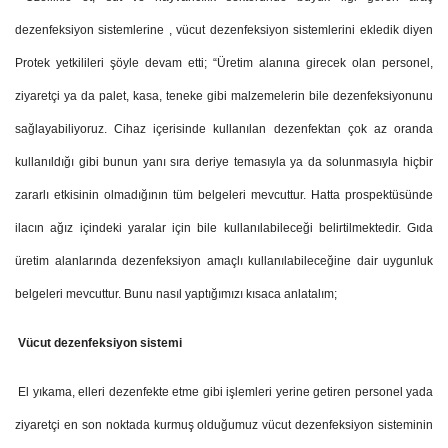
dezenfeksiyon sistemlerine , vücut dezenfeksiyon sistemlerini ekledik diyen
Protek yetkilileri şöyle devam etti; “Üretim alanına girecek olan personel,
ziyaretçi ya da palet, kasa, teneke gibi malzemelerin bile dezenfeksiyonunu
sağlayabiliyoruz. Cihaz içerisinde kullanılan dezenfektan çok az oranda
kullanıldığı gibi bunun yanı sıra deriye temasıyla ya da solunmasıyla hiçbir
zararlı etkisinin olmadığının tüm belgeleri mevcuttur. Hatta prospektüsünde
ilacın ağız içindeki yaralar için bile kullanılabileceği belirtilmektedir. Gıda
üretim alanlarında dezenfeksiyon amaçlı kullanılabileceğine dair uygunluk
belgeleri mevcuttur. Bunu nasıl yaptığımızı kısaca anlatalım;
Vücut dezenfeksiyon sistemi
El yıkama, elleri dezenfekte etme gibi işlemleri yerine getiren personel yada
ziyaretçi en son noktada kurmuş olduğumuz vücut dezenfeksiyon sisteminin