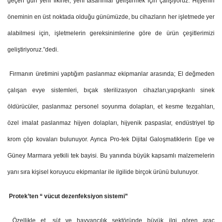
geçen gün yeni fikirler, yeni tasarımlar geliştirmek için çalışıyoruz. Hijyenin
öneminin en üst noktada olduğu günümüzde, bu cihazların her işletmede yer
alabilmesi için, işletmelerin gereksinimlerine göre de ürün çeşitlerimizi
geliştiriyoruz.”dedi.
Firmanın üretimini yaptığım paslanmaz ekipmanlar arasında; El değmeden
çalışan evye sistemleri, bıçak sterilizasyon cihazları,yapışkanlı sinek
öldürücüler, paslanmaz personel soyunma dolapları, et kesme tezgahları,
özel imalat paslanmaz hijyen dolapları, hijyenik paspaslar, endüstriyel tip
krom çöp kovaları bulunuyor. Ayrıca Pro-tek Dijital Galoşmatiklerin Ege ve
Güney Marmara yetkili tek bayisi. Bu yanında büyük kapsamlı malzemelerin
yanı sıra kişisel koruyucu ekipmanlar ile ilgilide birçok ürünü bulunuyor.
Protek’ten “ vücut dezenfeksiyon sistemi”
Özellikle et, süt ve hayvancılık sektöründe büyük ilgi gören araç