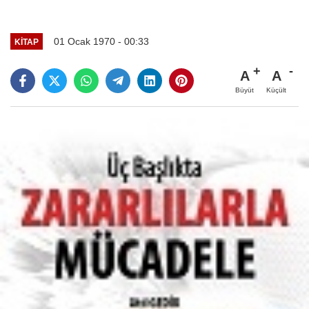
01 Ocak 1970 - 00:33
KITAP
A
A
Büyüt
Küçült