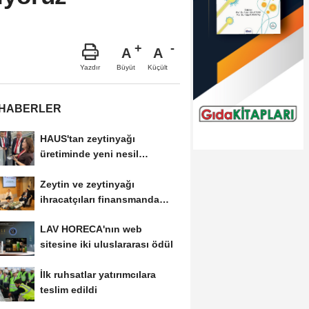
A
A
Büyüt
Küçült
Yazdır
 HABERLER
HAUS'tan zeytinyağı
üretiminde yeni nesil
teknolojiler
Zeytin ve zeytinyağı
ihracatçıları finansmanda
kolaylık bekliyor
LAV HORECA'nın web
sitesine iki uluslararası ödül
İlk ruhsatlar yatırımcılara
teslim edildi