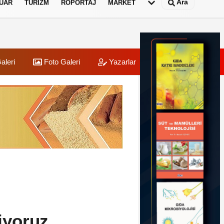
Ara
UAR
TURIZM
RÖPORTAJ
MARKET
aleri
Foto Galeri
Yazarlar
Üye Paneli
tiyoruz