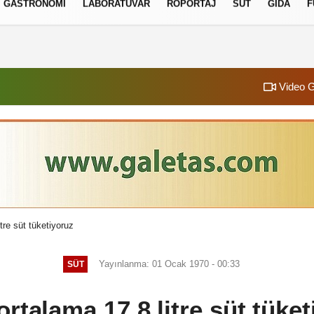
GASTRONOMI
LABORATUVAR
RÖPORTAJ
SÜT
GIDA
F
izlilik İlkeleri
Video G
itre süt tüketiyoruz
Yayınlanma: 01 Ocak 1970 - 00:33
SÜT
 ortalama 17,8 litre süt tüke