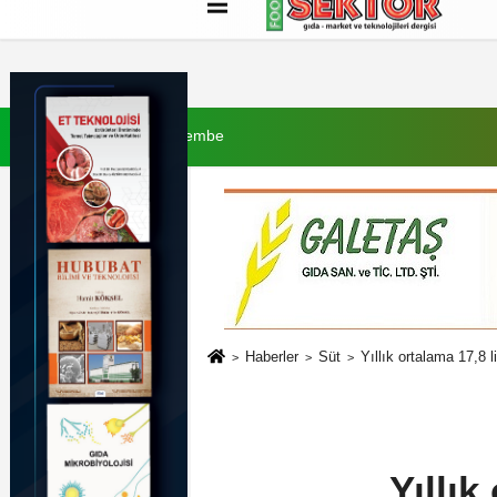
Künye
İletişim
Çerez Politikası
G
6 Ağustos 2026, Perşembe
Haberler
Süt
Yıllık ortalama 17,8 l
Yıllık