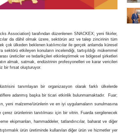
ks Association) tarafından düzenlenen SNACKEX; yeni fikirler,
mcılar da dâhil olmak üzere, sektörün arz ve talep zincirinin tüm
ek çok ülkeden beklenen katılımcılar ile gerçek anlamda küresel
a sektörü etkileyen konuların incelendiği, tartışıldığı mükemmel
arası üreticiler ve tedarikçileri etkinleştirmek ve bölgesel şirketleri
n almak, satmak, endüstrinin profesyonelleri ve karar vericileri
z bir fırsat oluşturuyor.
strisini tanımlayan bir organizasyon olarak farklı ülkelerde
tiflere adanmış başka bir ticari etkinlik bulunmamaktadır.
Fuar;
rın, yeni malzeme/ürünlerin ve en iyi uygulamaların sunulmasına
e çerez ürünlerinin tanıtılması için bir vitrin. Fuarda sergilenecek
eme ekipmanları, hammaddeler, tatlandırıcılar, baharat ve diğer
ıştırmalık ürün üretiminde kullanılan diğer ürün ve hizmetler yer