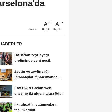
rselona'da
A
A
Büyüt
Küçült
Yazdır
 HABERLER
HAUS'tan zeytinyağı
üretiminde yeni nesil
teknolojiler
Zeytin ve zeytinyağı
ihracatçıları finansmanda
kolaylık bekliyor
LAV HORECA'nın web
sitesine iki uluslararası ödül
İlk ruhsatlar yatırımcılara
teslim edildi