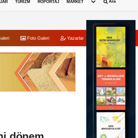
Ara
UAR
TURIZM
RÖPORTAJ
MARKET
aleri
Foto Galeri
Yazarlar
Üye Paneli
eni dönem