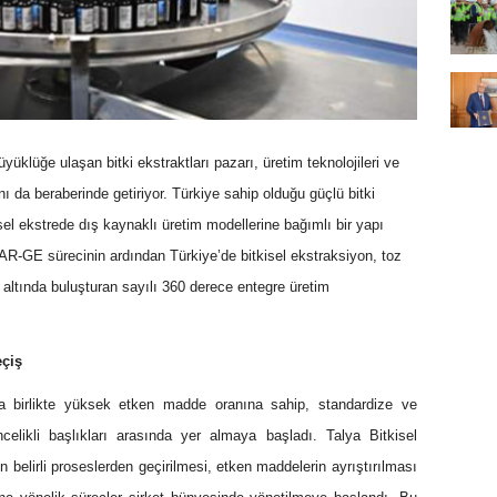
üyüklüğe ulaşan bitki ekstraktları pazarı, üretim teknolojileri ve
 da beraberinde getiriyor. Türkiye sahip olduğu güçlü bitki
kisel ekstrede dış kaynaklı üretim modellerine bağımlı bir yapı
k AR-GE sürecinin ardından Türkiye’de bitkisel ekstraksiyon, toz
ı altında buluşturan sayılı 360 derece entegre üretim
eçiş
ıyla birlikte yüksek etken madde oranına sahip, standardize ve
celikli başlıkları arasında yer almaya başladı. Talya Bitkisel
erin belirli proseslerden geçirilmesi, etken maddelerin ayrıştırılması