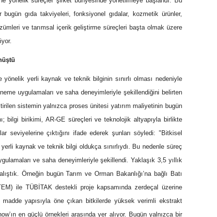
ne yönelik süreçler şirket bünyesinde yönetilmeye başlandı. Bu
r bugün gıda takviyeleri, fonksiyonel gıdalar, kozmetik ürünler,
ümleri ve tarımsal içerik geliştirme süreçleri başta olmak üzere
iyor.
nüştü
 yönelik yerli kaynak ve teknik bilginin sınırlı olması nedeniyle
eme uygulamaları ve saha deneyimleriyle şekillendiğini belirten
tirilen sistemin yalnızca proses ünitesi yatırım maliyetinin bugün
; bilgi birikimi, AR-GE süreçleri ve teknolojik altyapıyla birlikte
ar seviyelerine çıktığını ifade ederek şunları söyledi: "Bitkisel
yerli kaynak ve teknik bilgi oldukça sınırlıydı. Bu nedenle süreç
lamaları ve saha deneyimleriyle şekillendi. Yaklaşık 3,5 yıllık
çalıştık. Örneğin bugün Tarım ve Orman Bakanlığı’na bağlı Batı
TEM) ile TÜBİTAK destekli proje kapsamında zerdeçal üzerine
n madde yapısıyla öne çıkan bitkilerde yüksek verimli ekstrakt
ow’ın en güçlü örnekleri arasında yer alıyor. Bugün yalnızca bir