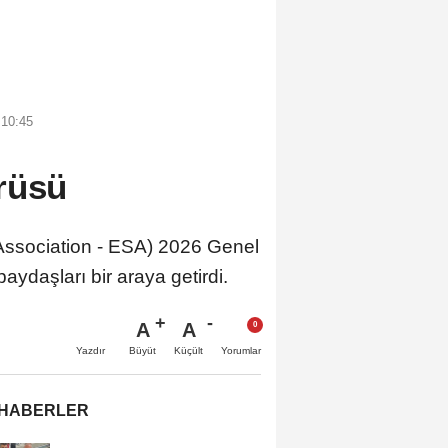
 10:45
rüsü
 Association - ESA) 2026 Genel
paydaşları bir araya getirdi.
A
A
Büyüt
Küçült
Yazdır
Yorumlar
 HABERLER