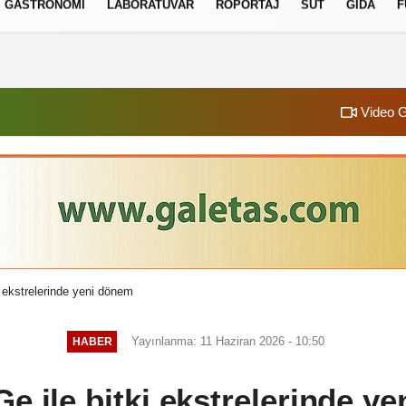
GASTRONOMI
LABORATUVAR
RÖPORTAJ
SÜT
GIDA
F
izlilik İlkeleri
Video G
ki ekstrelerinde yeni dönem
Yayınlanma: 11 Haziran 2026 - 10:50
HABER
-Ge ile bitki ekstrelerinde y