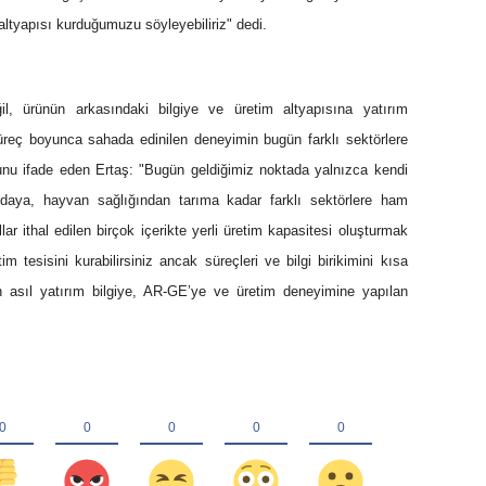
i altyapısı kurduğumuzu söyleyebiliriz" dedi.
il, ürünün arkasındaki bilgiye ve üretim altyapısına yatırım
 süreç boyunca sahada edinilen deneyimin bugün farklı sektörlere
unu ifade eden Ertaş: "Bugün geldiğimiz noktada yalnızca kendi
 gıdaya, hayvan sağlığından tarıma kadar
farklı sektörlere ham
r ithal edilen birçok içerikte yerli üretim kapasitesi oluşturmak
m tesisini kurabilirsiniz ancak süreçleri ve bilgi birikimini kısa
n asıl yatırım bilgiye, AR-GE’ye ve üretim deneyimine yapılan