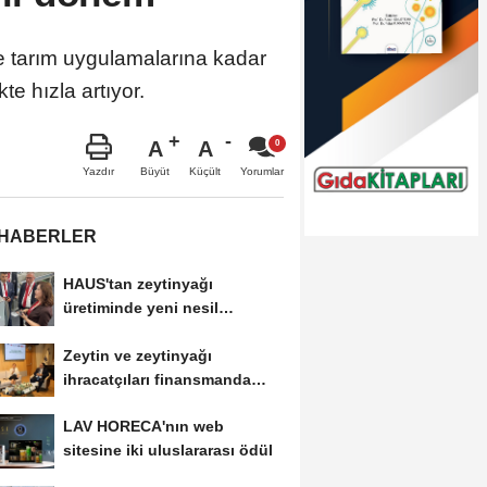
e tarım uygulamalarına kadar
te hızla artıyor.
A
A
Büyüt
Küçült
Yazdır
Yorumlar
 HABERLER
HAUS'tan zeytinyağı
üretiminde yeni nesil
teknolojiler
Zeytin ve zeytinyağı
ihracatçıları finansmanda
kolaylık bekliyor
LAV HORECA'nın web
sitesine iki uluslararası ödül