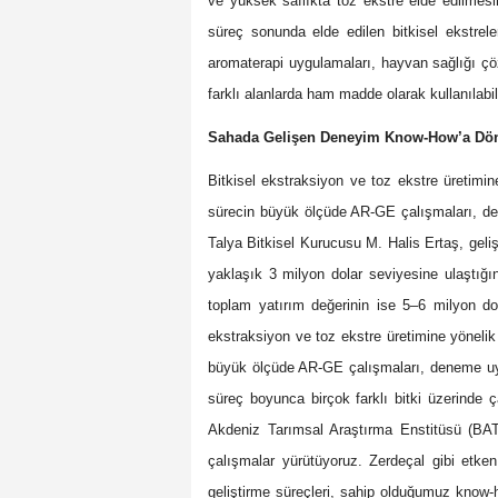
ve yüksek saflıkta toz ekstre elde edilmesi
süreç sonunda elde edilen bitkisel ekstrele
aromaterapi uygulamaları, hayvan sağlığı çöz
farklı alanlarda ham madde olarak kullanılabil
Sahada Gelişen Deneyim Know-How’a Dö
Bitkisel ekstraksiyon ve toz ekstre üretimine
sürecin büyük ölçüde AR-GE çalışmaları, den
Talya Bitkisel Kurucusu M. Halis Ertaş, geliş
yaklaşık 3 milyon dolar seviyesine ulaştığını
toplam
yatırım değerinin ise 5–6 milyon dol
ekstraksiyon ve toz ekstre üretimine yönelik 
büyük ölçüde AR-GE çalışmaları, deneme uygu
süreç boyunca birçok farklı bitki üzerinde 
Akdeniz Tarımsal Araştırma Enstitüsü (BA
çalışmalar yürütüyoruz. Zerdeçal gibi etke
geliştirme süreçleri, sahip olduğumuz know-h