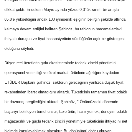
dikkat çekti. Endeksin Mayıs ayında yüzde 0,3’lük sınırlı bir artışla
85,8’e yükseldiğini ancak 100 iyimserlik eşiğinin belirgin şekilde altında
kalmaya devam ettiğini belirten Şahinöz, bu tablonun harcamalardaki
ihtiyatlı duruşun ve fiyat hassasiyetinin sürdüğünün açık bir göstergesi
olduğunu söyledi.
Düşen reel ücretlerin gıda ekosisteminde tedarik zinciri yönetimini,
operasyonel verimliliği ve özel markalı ürünlerin ağırlığını kaydeden
ETÜDER Başkanı Şahinöz, sektörün geleceğinin yanlızca düşük fiyat
rekabetinden ibaret olmadığını aktardı. Tüketicinin tamamen fiyat odaklı
bir davranış sergilediğini aktardı. Şahinöz, " Önümüzdeki dönemde
başarıyı belirleyen temel unsur; taze ürün, hazır yemek, deneyim odaklı
mağazacılık ve güçlü tedarik zinciri yönetimiyle tüketicinin ihtiyacını net
biçimde karşılayabilmek olacaktır. Bu dönüşümü doğru okuyan,