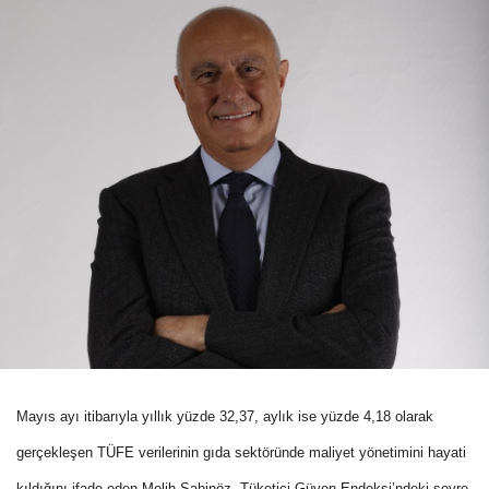
Mayıs ayı itibarıyla yıllık yüzde 32,37, aylık ise yüzde 4,18 olarak
gerçekleşen TÜFE verilerinin gıda sektöründe maliyet yönetimini hayati
kıldığını ifade eden Melih Şahinöz, Tüketici Güven Endeksi’ndeki seyre