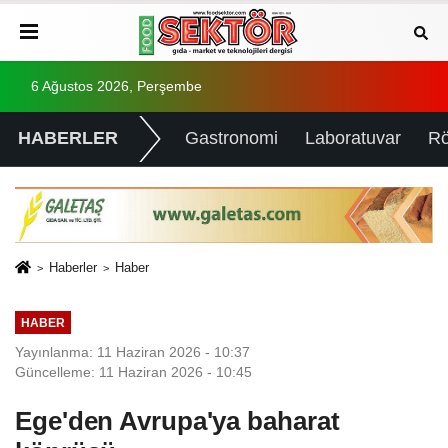
6 Ağustos 2026, Perşembe
HABERLER
Gastronomi
Laboratuvar
Rö
Haberler
Haber
HABER
Yayınlanma: 11 Haziran 2026 - 10:37
Güncelleme: 11 Haziran 2026 - 10:45
Ege'den Avrupa'ya baharat