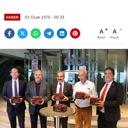
01 Ocak 1970 - 00:33
HABER
A
A
Büyüt
Küçült