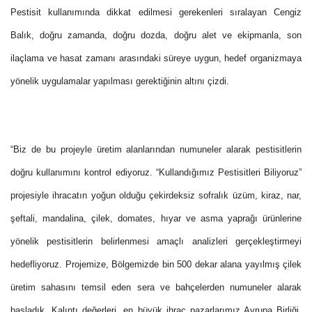
Pestisit kullanımında dikkat edilmesi gerekenleri sıralayan Cengiz
Balık, doğru zamanda, doğru dozda, doğru alet ve ekipmanla, son
ilaçlama ve hasat zamanı arasındaki süreye uygun, hedef organizmaya
yönelik uygulamalar yapılması gerektiğinin altını çizdi.
“Biz de bu projeyle üretim alanlarından numuneler alarak pestisitlerin
doğru kullanımını kontrol ediyoruz. “Kullandığımız Pestisitleri Biliyoruz”
projesiyle ihracatın yoğun olduğu çekirdeksiz sofralık üzüm, kiraz, nar,
şeftali, mandalina, çilek, domates, hıyar ve asma yaprağı ürünlerine
yönelik pestisitlerin belirlenmesi amaçlı analizleri gerçekleştirmeyi
hedefliyoruz. Projemize, Bölgemizde bin 500 dekar alana yayılmış çilek
üretim sahasını temsil eden sera ve bahçelerden numuneler alarak
başladık. Kalıntı değerleri, en büyük ihraç pazarlarımız Avrupa Birliği,