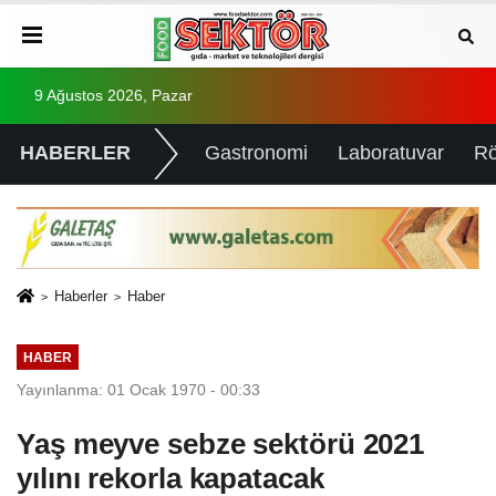
9 Ağustos 2026, Pazar
HABERLER
Gastronomi
Laboratuvar
Rö
Haberler
Haber
HABER
Yayınlanma: 01 Ocak 1970 - 00:33
Yaş meyve sebze sektörü 2021
yılını rekorla kapatacak