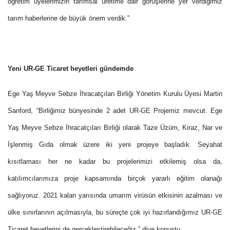
öğretim üyelerimizin tarımsal üretime dair görüşlerine yer verdiğimiz
tarım haberlerine de büyük önem verdik.”
Yeni UR-GE Ticaret heyetleri gündemde
Ege Yaş Meyve Sebze İhracatçıları Birliği Yönetim Kurulu Üyesi Martin
Sanford, “Birliğimiz bünyesinde 2 adet UR-GE Projemiz mevcut. Ege
Yaş Meyve Sebze İhracatçıları Birliği olarak Taze Üzüm, Kiraz, Nar ve
İşlenmiş Gıda olmak üzere iki yeni projeye başladık. Seyahat
kısıtlaması her ne kadar bu projelerimizi etkilemiş olsa da,
katılımcılarımıza proje kapsamında birçok yararlı eğitim olanağı
sağlıyoruz. 2021 kalan yarısında umarım virüsün etkisinin azalması ve
ülke sınırlarının açılmasıyla, bu süreçte çok iyi hazırlandığımız UR-GE
Ticaret heyetlerini de gerçekleştirebileceğiz.” diye konuştu.