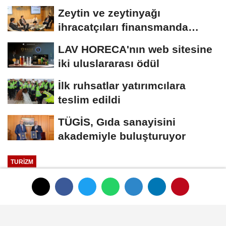
teknolojiler
Zeytin ve zeytinyağı
ihracatçıları finansmanda
kolaylık bekliyor
LAV HORECA'nın web sitesine
iki uluslararası ödül
İlk ruhsatlar yatırımcılara
teslim edildi
TÜGİS, Gıda sanayisini
akademiyle buluşturuyor
TURIZM
Yayınlanma: 01 Ocak 1970 - 00:33
"Güzel Bir Tatili Hak Ettik"