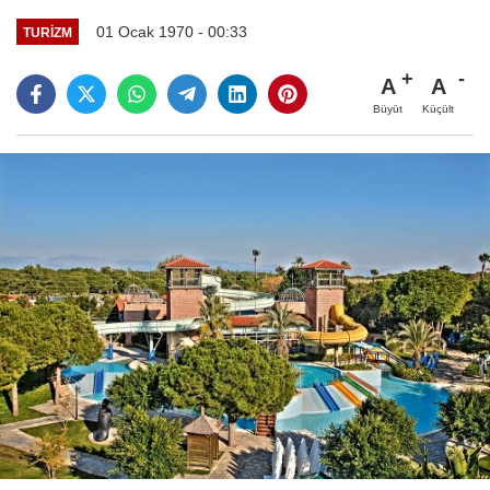
01 Ocak 1970 - 00:33
TURIZM
A
A
Büyüt
Küçült