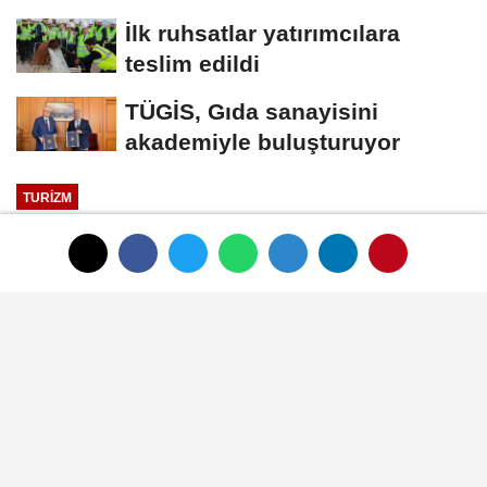
İlk ruhsatlar yatırımcılara
teslim edildi
TÜGİS, Gıda sanayisini
akademiyle buluşturuyor
TURIZM
Yayınlanma: 01 Ocak 1970 - 00:33
"Güzel Bir Tatili Hak Ettik"
01 Ocak 1970 - 00:33
TURIZM
A
A
Büyüt
Küçült