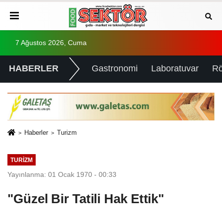
7 Ağustos 2026, Cuma
HABERLER
Gastronomi
Laboratuvar
Rö
Haberler
Turizm
TURIZM
Yayınlanma: 01 Ocak 1970 - 00:33
"Güzel Bir Tatili Hak Ettik"