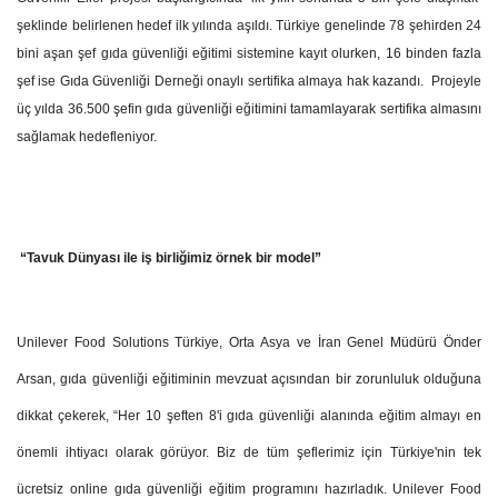
şeklinde belirlenen hedef ilk yılında aşıldı. Türkiye genelinde 78 şehirden 24
bini aşan şef gıda güvenliği eğitimi sistemine kayıt olurken, 16 binden fazla
şef ise Gıda Güvenliği Derneği onaylı sertifika almaya hak kazandı.
Projeyle
üç yılda 36.500 şefin gıda güvenliği eğitimini tamamlayarak sertifika almasını
sağlamak hedefleniyor.
“Tavuk Dünyası ile iş birliğimiz örnek bir model”
Unilever Food Solutions Türkiye, Orta Asya ve İran Genel Müdürü Önder
Arsan, gıda güvenliği eğitiminin mevzuat açısından bir zorunluluk olduğuna
dikkat çekerek, “Her 10 şeften 8'i gıda güvenliği alanında eğitim almayı en
önemli ihtiyacı olarak görüyor. Biz de tüm şeflerimiz için Türkiye'nin tek
ücretsiz online gıda güvenliği eğitim programını hazırladık. Unilever Food