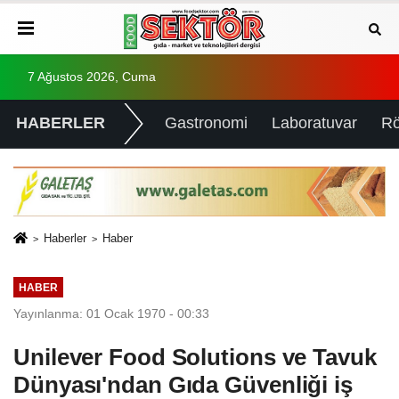
7 Ağustos 2026, Cuma
HABERLER
Gastronomi
Laboratuvar
Rö
Haberler
Haber
HABER
Yayınlanma: 01 Ocak 1970 - 00:33
Unilever Food Solutions ve Tavuk
Dünyası'ndan Gıda Güvenliği iş