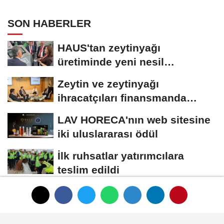
SON HABERLER
HAUS'tan zeytinyağı
üretiminde yeni nesil
teknolojiler
Zeytin ve zeytinyağı
ihracatçıları finansmanda
kolaylık bekliyor
LAV HORECA'nın web sitesine
iki uluslararası ödül
İlk ruhsatlar yatırımcılara
teslim edildi
TÜGİS, Gıda sanayisini
akademiyle buluşturuyor