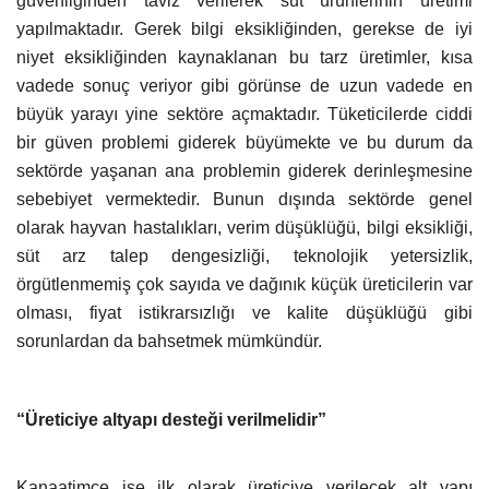
güvenliğinden taviz verilerek süt ürünlerinin üretimi
yapılmaktadır. Gerek bilgi eksikliğinden, gerekse de iyi
niyet eksikliğinden kaynaklanan bu tarz üretimler, kısa
vadede sonuç veriyor gibi görünse de uzun vadede en
büyük yarayı yine sektöre açmaktadır. Tüketicilerde ciddi
bir güven problemi giderek büyümekte ve bu durum da
sektörde yaşanan ana problemin giderek derinleşmesine
sebebiyet vermektedir. Bunun dışında sektörde genel
olarak hayvan hastalıkları, verim düşüklüğü, bilgi eksikliği,
süt arz talep dengesizliği, teknolojik yetersizlik,
örgütlenmemiş çok sayıda ve dağınık küçük üreticilerin var
olması, fiyat istikrarsızlığı ve kalite düşüklüğü gibi
sorunlardan da bahsetmek mümkündür.
“Üreticiye altyapı desteği verilmelidir”
Kanaatimce işe ilk olarak üreticiye verilecek alt yapı