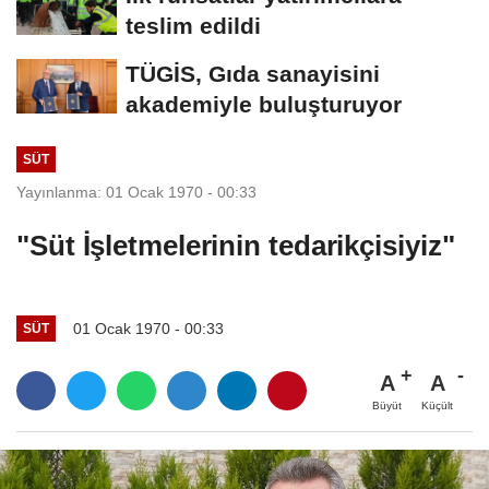
teslim edildi
TÜGİS, Gıda sanayisini
akademiyle buluşturuyor
SÜT
Yayınlanma: 01 Ocak 1970 - 00:33
"Süt İşletmelerinin tedarikçisiyiz"
01 Ocak 1970 - 00:33
SÜT
A
A
Büyüt
Küçült