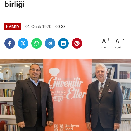
birliği
01 Ocak 1970 - 00:33
HABER
A
A
Büyüt
Küçült