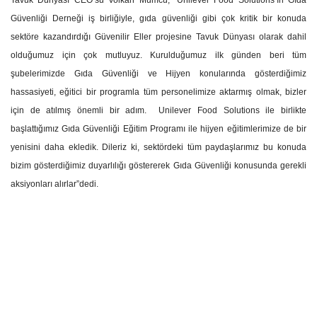
Tavuk Dünyası CEO’su Volkan Mumcu, “Unilever Food Solutions’ın
Gıda
Güvenliği Derneği iş birliğiyle, gıda güvenliği gibi çok kritik bir konuda
sektöre kazandırdığı Güvenilir Eller projesine
Tavuk Dünyası olarak
dahil
olduğumuz için çok mutluyuz. Kurulduğumuz ilk günden beri tüm
şubelerimizde Gıda Güvenliği ve Hijyen konularında gösterdiğimiz
hassasiyeti, eğitici bir programla tüm personelimize aktarmış olmak, bizler
için de atılmış önemli bir adım.
Unilever Food Solutions ile birlikte
başlattığımız Gıda Güvenliği Eğitim Programı ile hijyen eğitimlerimize de bir
yenisini daha ekledik.
Dileriz ki, sektördeki tüm paydaşlarımız bu konuda
bizim gösterdiğimiz duyarlılığı göstererek Gıda Güvenliği konusunda gerekli
aksiyonları alırlar”
dedi.