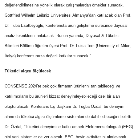
değerlendirilmesine yönelik olarak çalışmalardan örnekler sunacak.
Gottfried Wilhelm Leibniz Üniversitesi Almanya’dan katılacak olan Prof.
Dr. Tuba Esatbeyoglu, konferensta ürün geliştirme sürecinde duyusal
analiz tekniklerini anlatacak. Bunun yanında, Duyusal & Tüketici
Bilimleri Bölümü öğretim üyesi Prof. Dr. Luisa Torri (University of Milan,
İtalya) konferansımıza değerli katkılar sunacak.”
Tüketici algısı ölçülecek
CONSENSE 2024’te pek çok firmanın ürünlerini tanıtabileceği ve
katılımcıların bu ürünleri bizzat deneyimleyebileceği özel bir alan
oluşturulacak. Konferans Eş Başkanı Dr. Tuğba Özdal, bu deneyim
alanında tüketici algısı ölçümleme sistemleri de dahil edileceğini belirtti.
Dr. Özdal, “Tüketici deneyimine katkı amaçlı Elektroensefalografi (EEG)
gibi yeni sistemler de yer alacak. EEG, beyin aktivitesini algılayarak